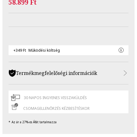
58.899 Ft
+349 Ft
Működési költség
Termékmegfelelőségi információk
30 NAPOS INGYENES VISSZAKÜLDÉS
CSOMAGELLENŐRZÉS KÉZBESÍTÉSKOR
Az ár a 27%-os Áfát tartalmazza