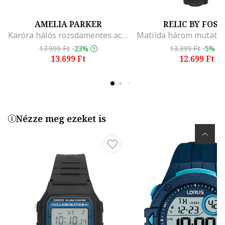
AMELIA PARKER
RELIC BY FOSS
Karóra hálós rozsdamentes acél szíjjal
17.999 Ft
-23%
13.399 Ft
-5%
13.699 Ft
12.699 Ft
Nézze meg ezeket is