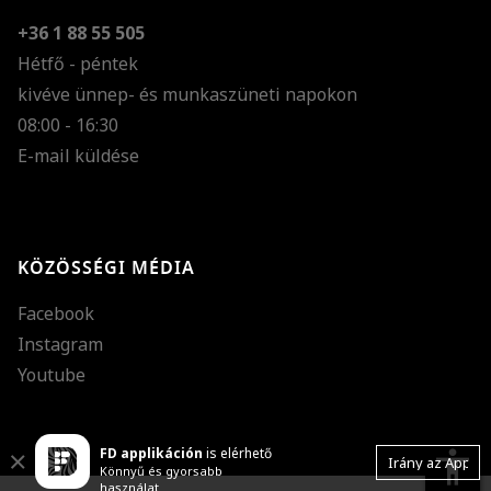
+36 1 88 55 505
Hétfő - péntek
kivéve ünnep- és munkaszüneti napokon
Szöveg méretének n
08:00 - 16:30
E-mail küldése
Szöveg méretének c
Szóköz növelése
Szóköz csökkentése
KÖZÖSSÉGI MÉDIA
Sortávolság növelés
Facebook
Sortávolság csökken
Instagram
Színek invertálása
Youtube
Szürke színárnyalato
FD applikáción
is elérhető
Nagy kurzor
accessibility
Close
Irány az App
Könnyű és gyorsabb
használat