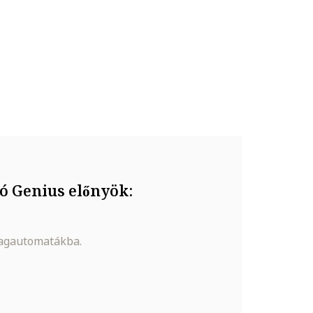
ó Genius előnyök:
magautomatákba.