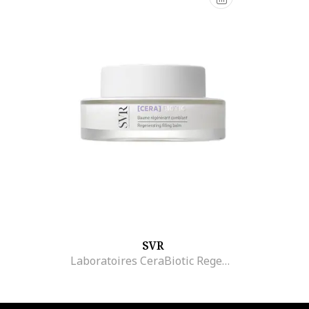
SVR
Laboratoires CeraBiotic Regeneráló krém, ceramidokkal, 50 ml