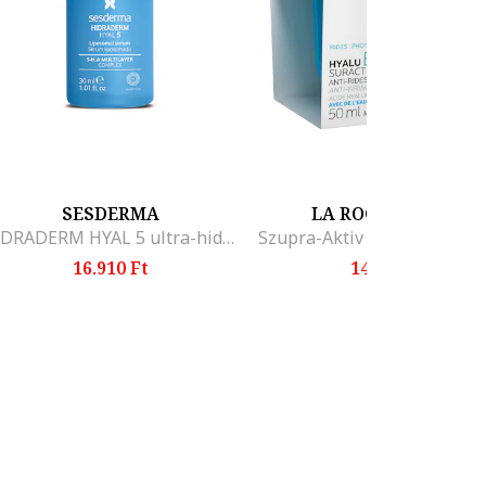
SESDERMA
LA ROCHE-POSAY
HIDRADERM HYAL 5 ultra-hidratáló lipozómás szérum, 5 típusú hialuronsavval, Intenzív multi-rétegű hidratálást biztosít, Helyreállítja a bőrbarriert, Javítja a textúrát, 30 ml
16.910 Ft
14.800 Ft