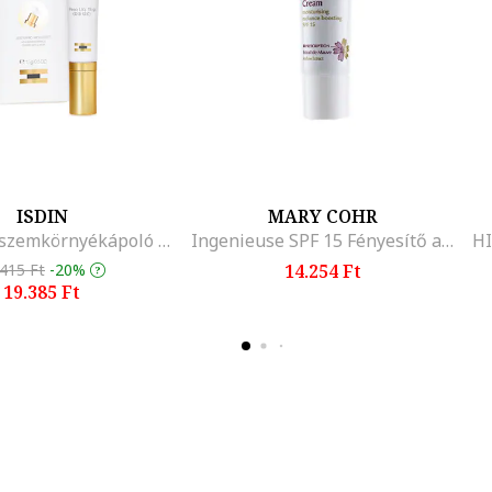
ISDIN
MARY COHR
K-Ox EYES szemkörnyékápoló krém K-vitamin-oxiddal a sötét karikák elhalványítására, 15 ml
Ingenieuse SPF 15 Fényesítő arckrém, 30ml
.415 Ft
-20%
14.254 Ft
19.385 Ft