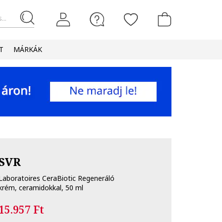
...
T
MÁRKÁK
SVR
Laboratoires CeraBiotic Regeneráló
krém, ceramidokkal, 50 ml
15.957 Ft