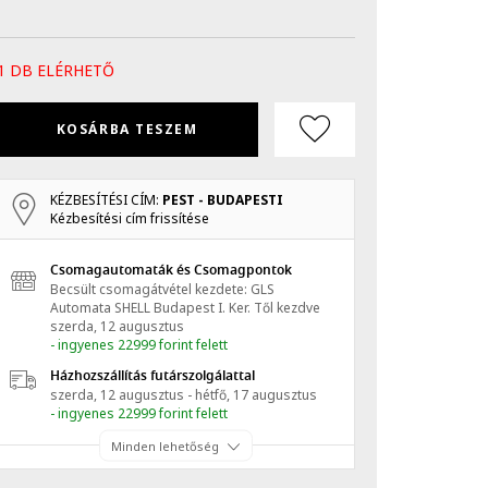
1 DB ELÉRHETŐ
KOSÁRBA TESZEM
KÉZBESÍTÉSI CÍM:
PEST - BUDAPESTI
Kézbesítési cím frissítése
Csomagautomaták és Csomagpontok
Becsült csomagátvétel kezdete: GLS
Automata SHELL Budapest I. Ker.
Től kezdve
szerda, 12 augusztus
- ingyenes 22999 forint felett
Házhozszállítás futárszolgálattal
szerda, 12 augusztus - hétfő, 17 augusztus
- ingyenes 22999 forint felett
Minden lehetőség