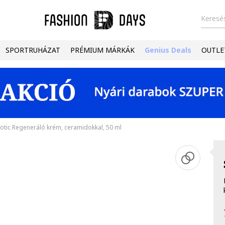
Keresés
SPORTRUHÁZAT
PRÉMIUM MÁRKÁK
Genius Deals
OUTLE
otic Regeneráló krém, ceramidokkal, 50 ml