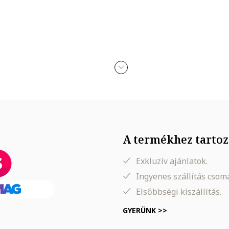
idratáló, ránctalanító, fényesség, szilárdság
A termékhez tartoz
Exkluzív ajánlatok.
Ingyenes szállítás cso
Elsőbbségi kiszállítás.
GYERÜNK >>