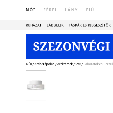
NŐI
FÉRFI
LÁNY
FIÚ
RUHÁZAT
LÁBBELIK
TÁSKÁK ÉS KIEGÉSZÍTŐK
NŐI
/
Arcbőrápolás
/
Arckrémek
/
SVR
/
Laboratoires CeraBi