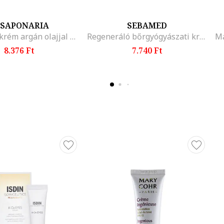
SAPONARIA
SEBAMED
tápláló arckrém argán olajjal és shea vajjal - 50 ml
Regeneráló bőrgyógyászati krém arcra 50 ml
Ma
8.376 Ft
7.740 Ft