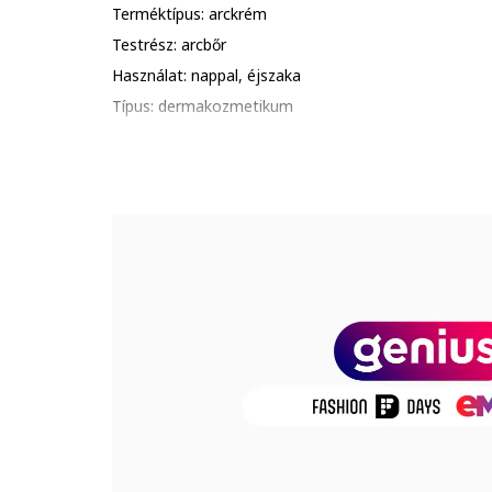
Terméktípus: arckrém
Testrész: arcbőr
Használat: nappal, éjszaka
Típus: dermakozmetikum
Fő összetevő: c-vitamin, hialuronsav, ceramid
Életkor: minden életkor
Arcbőr típus: száraz, normális
Állag: gél
Előnyök: öregedésgátló, szárító hatású, regeneráló, h
Tulajdonságok: hialuronsavval
Csomag tartalma: 1 x krém
Mennyiség: 50 ml
Termékszám
3662361001262