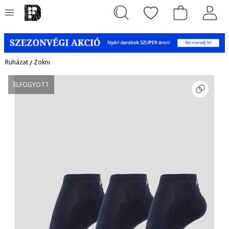
Ruházat
/
Zokni
ELFOGYOTT