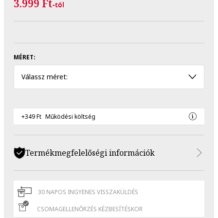
3.999 Ft
-tól
MÉRET:
Válassz méret:
+349 Ft
Működési költség
Termékmegfelelőségi információk
30 NAPOS INGYENES VISSZAKÜLDÉS
CSOMAGELLENŐRZÉS KÉZBESÍTÉSKOR