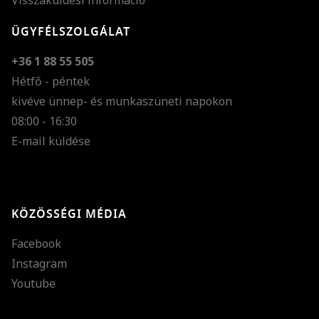
Visszaküldési információ
ÜGYFÉLSZOLGÁLAT
+36 1 88 55 505
Hétfő - péntek
kivéve ünnep- és munkaszüneti napokon
Szöveg méretének n
08:00 - 16:30
E-mail küldése
Szöveg méretének c
Szóköz növelése
Szóköz csökkentése
KÖZÖSSÉGI MÉDIA
Sortávolság növelés
Facebook
Sortávolság csökken
Instagram
Színek invertálása
Youtube
Szürke színárnyalato