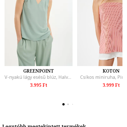
GREENPOINT
KOTON
V-nyakú lágy esésű blúz, Halványzöld
Csíkos miniruha, Piro
3.995 Ft
3.999 Ft
Legutóbb megtekintett termékek