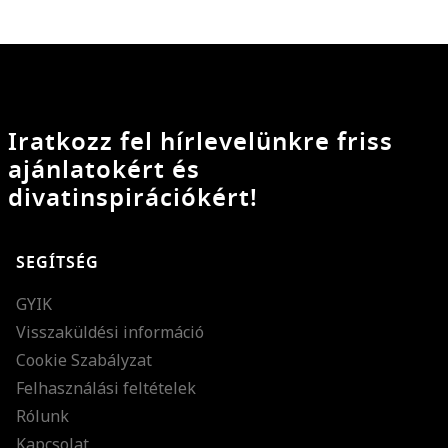
Iratkozz fel hírlevelünkre friss
ajánlatokért és
divatinspirációkért!
SEGÍTSÉG
GYIK
Visszaküldési információ
Cookie Szabályzat
Felhasználási feltételek
Rólunk
Kapcsolat