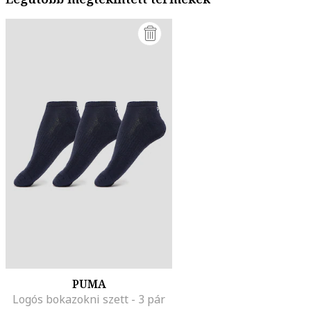
PUMA
Logós bokazokni szett - 3 pár