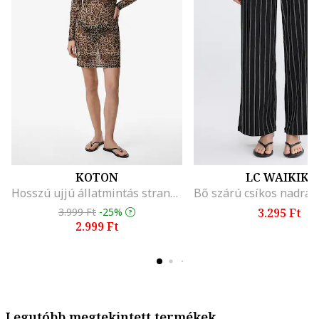
KOTON
LC WAIKIKI
Hosszú ujjú állatmintás strandruha, Barna/Bézs
3.999 Ft
-25%
3.295 Ft
2.999 Ft
Legutóbb megtekintett termékek