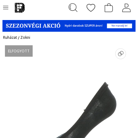
Ruházat
/
Zokni
ELFOGYOTT