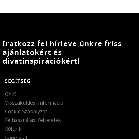
Iratkozz fel hírlevelünkre friss
ajánlatokért és
divatinspirációkért!
SEGÍTSÉG
GYIK
Visszaküldési információ
Cookie Szabályzat
Felhasználási feltételek
Rólunk
Kapcsolat