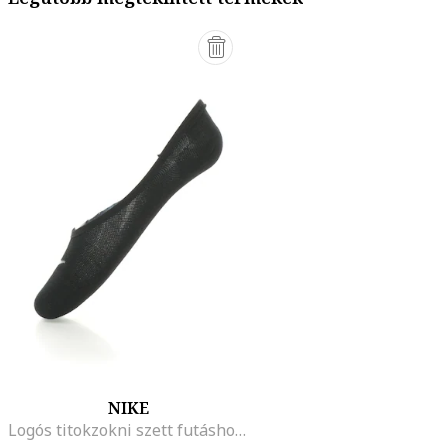
NIKE
Logós titokzokni szett futáshoz - 3 pár, Fekete