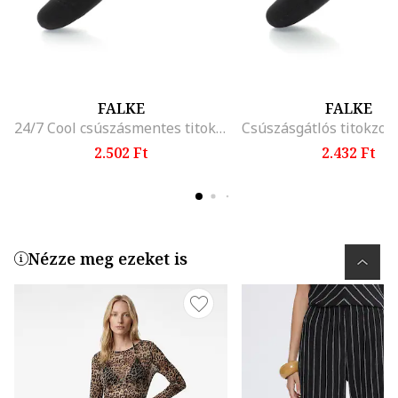
FALKE
FALKE
24/7 Cool csúszásmentes titokzokni, Fekete
2.502 Ft
2.432 Ft
Nézze meg ezeket is