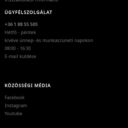
ÜGYFÉLSZOLGÁLAT
+36 1 88 55 505
Hétfő - péntek
kivéve ünnep- és munkaszüneti napokon
Szöveg méretének n
08:00 - 16:30
E-mail küldése
Szöveg méretének c
Szóköz növelése
Szóköz csökkentése
KÖZÖSSÉGI MÉDIA
Sortávolság növelés
Facebook
Sortávolság csökken
Instagram
Színek invertálása
Youtube
Szürke színárnyalato