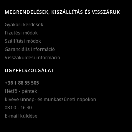
MEGRENDELÉSEK, KISZÁLLÍTÁS ÉS VISSZÁRUK
Gyakori kérdések
Fizetési módok
Szállítási módok
Garanciális információ
Visszaküldési információ
ÜGYFÉLSZOLGÁLAT
+36 1 88 55 505
Hétfő - péntek
kivéve ünnep- és munkaszüneti napokon
Szöveg méretének n
08:00 - 16:30
E-mail küldése
Szöveg méretének c
Szóköz növelése