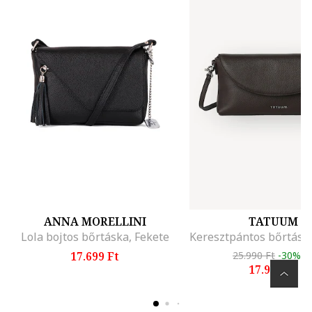
ANNA MORELLINI
TATUUM
Lola bojtos bőrtáska, Fekete
17.699 Ft
25.990 Ft
-30%
17.990 Ft