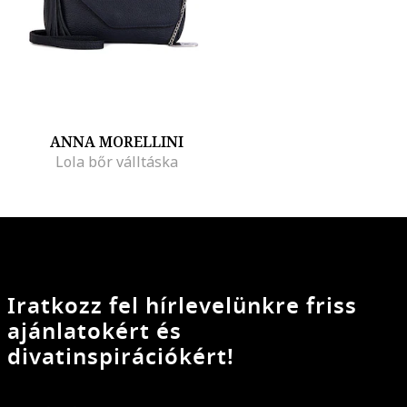
ANNA MORELLINI
Lola bőr válltáska
Iratkozz fel hírlevelünkre friss
ajánlatokért és
divatinspirációkért!