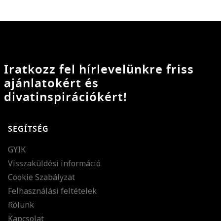
Iratkozz fel hírlevelünkre friss
ajánlatokért és
divatinspirációkért!
SEGÍTSÉG
GYIK
Visszaküldési információ
Cookie Szabályzat
Felhasználási feltételek
Rólunk
Kapcsolat