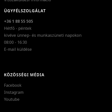
ÜGYFÉLSZOLGÁLAT
+36 1 88 55 505
Hétfő - péntek
kivéve ünnep- és munkaszüneti napokon
Szöveg méretének n
08:00 - 16:30
E-mail küldése
Szöveg méretének c
Szóköz növelése
Szóköz csökkentése
KÖZÖSSÉGI MÉDIA
Sortávolság növelés
Facebook
Sortávolság csökken
Instagram
Színek invertálása
Youtube
Szürke színárnyalato