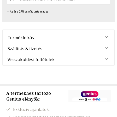
Az ár a 27%-os Áfát tartalmazza
Termékleírás
Szállítás & fizetés
Visszaküldési feltételek
A termékhez tartozó
Genius előnyök:
Exkluzív ajánlatok.