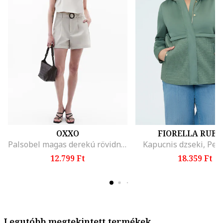
OXXO
FIORELLA RUBI
Palsobel magas derekú rövidnadrág, Világosszürke
Kapucnis dzseki, Per
12.799 Ft
18.359 Ft
Legutóbb megtekintett termékek