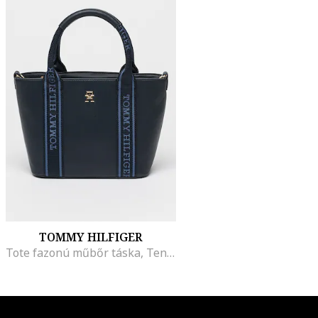
TOMMY HILFIGER
Tote fazonú műbőr táska, Tengerészkék