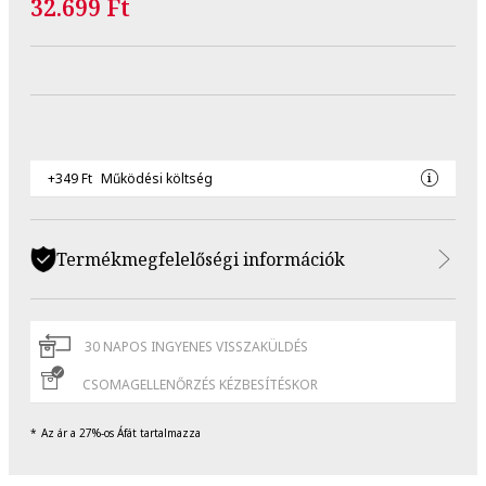
32.699 Ft
+349 Ft
Működési költség
Termékmegfelelőségi információk
30 NAPOS INGYENES VISSZAKÜLDÉS
CSOMAGELLENŐRZÉS KÉZBESÍTÉSKOR
Az ár a 27%-os Áfát tartalmazza