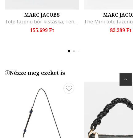
MARC JACOBS
MARC JACOB
Tote fazonú bőr kistáska, Tengerészkék
155.699 Ft
82.299 Ft
Nézze meg ezeket is