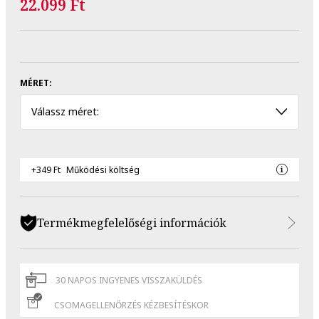
22.099 Ft
MÉRET:
Válassz méret:
+349 Ft
Működési költség
Termékmegfelelőségi információk
30 NAPOS INGYENES VISSZAKÜLDÉS
CSOMAGELLENŐRZÉS KÉZBESÍTÉSKOR