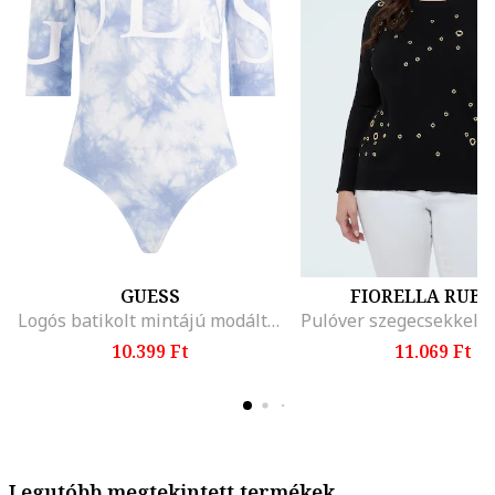
GUESS
FIORELLA RUBI
Logós batikolt mintájú modáltartalmú body
10.399 Ft
11.069 Ft
Legutóbb megtekintett termékek