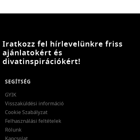
Iratkozz fel hírlevelünkre friss
ajánlatokért és
divatinspirációkért!
SEGÍTSÉG
GYIK
Visszaküldési információ
Cookie Szabályzat
Felhasználási feltételek
Rólunk
Kapcsolat