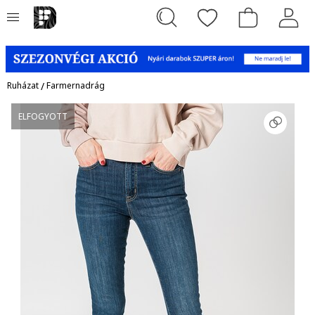
Ruházat
/
Farmernadrág
ELFOGYOTT