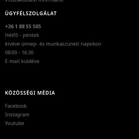
ÜGYFÉLSZOLGÁLAT
+36 1 88 55 505
Hétfő - péntek
kivéve ünnep- és munkaszüneti napokon
Szöveg méretének n
08:00 - 16:30
E-mail küldése
Szöveg méretének c
Szóköz növelése
Szóköz csökkentése
KÖZÖSSÉGI MÉDIA
Sortávolság növelés
Facebook
Sortávolság csökken
Instagram
Színek invertálása
Youtube
Szürke színárnyalato