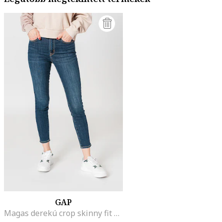
GAP
Magas derekú crop skinny fit nadrág, Sötétkék