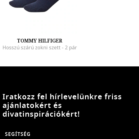
TOMMY HILFIGER
Hosszú szárú zokni szett - 2 pár
Iratkozz fel hírlevelünkre friss
ajánlatokért és
divatinspirációkért!
SEGÍTSÉG