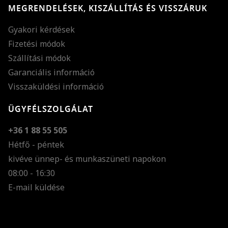
MEGRENDELÉSEK, KISZÁLLÍTÁS ÉS VISSZÁRUK
Gyakori kérdések
Fizetési módok
Szállítási módok
Garanciális információ
Visszaküldési információ
ÜGYFÉLSZOLGÁLAT
+36 1 88 55 505
Hétfő - péntek
kivéve ünnep- és munkaszüneti napokon
Szöveg méretének n
08:00 - 16:30
E-mail küldése
Szöveg méretének c
Szóköz növelése
Szóköz csökkentése