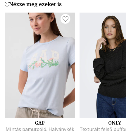
Nézze meg ezeket is
GAP
ONLY
Mintás pamutpóló, Halványkék