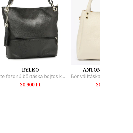
RYŁKO
ANTONIA MORETTI
Tote fazonú bőrtáska bojtos kiegészítővel, Fekete
30.900 Ft
30.399 Ft