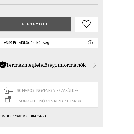
ELFOGYOTT
+349 Ft
Működési költség
Termékmegfelelőségi információk
30 NAPOS INGYENES VISSZAKÜLDÉS
CSOMAGELLENŐRZÉS KÉZBESÍTÉSKOR
Az ár a 27%-os Áfát tartalmazza