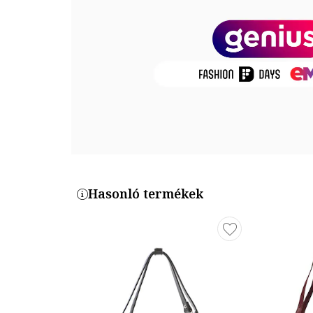
Összetétel
Külső anyag: marhabőr
Méret
Méret (cm): 30 x 20 x 8 cm
Termékszám
WB113263-1370
Hasonló termékek