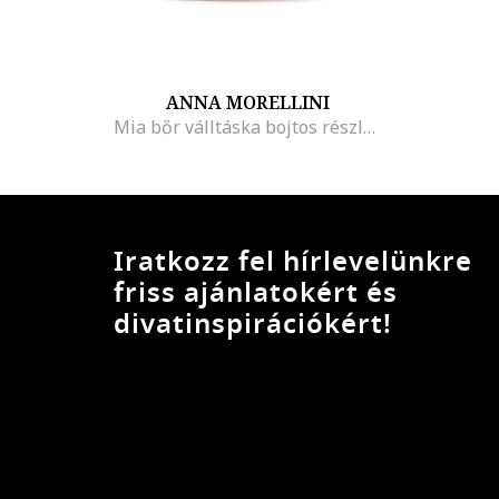
ANNA MORELLINI
Mia bőr válltáska bojtos részlettel
Iratkozz fel hírlevelünkre
friss ajánlatokért és
divatinspirációkért!