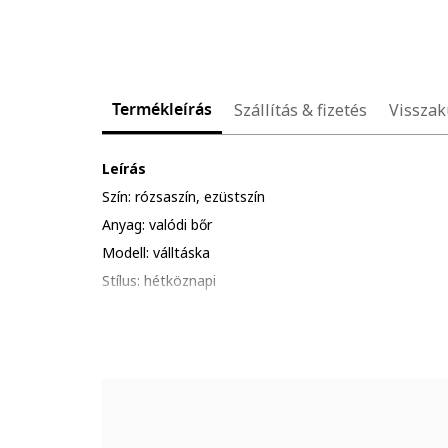
Termékleírás
Szállítás & fizetés
Visszak
Leírás
Szín: rózsaszín, ezüstszín
Anyag: valódi bőr
Modell: válltáska
Stílus: hétköznapi
Minta: egyszínű
Pántok: állítható és levehető pánt
Zsebek: egy cipzáros belső zseb, egy cipzáros külső 
Rekeszek: egy főrekesz
Zárószerkezet: cipzáros