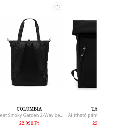
COLUMBIA
TAMARIS
Great Smoky Garden 2-Way bevásárlótáska stílusú táska, kétféleképpen hordható, fekete
22.990 Ft
22.199 Ft