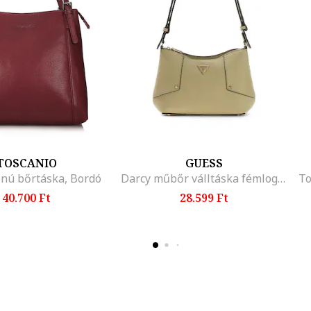
TOSCANIO
GUESS
onú bőrtáska, Bordó
Darcy műbőr válltáska fémlogós részlettel, Pisztáciazöld
40.700 Ft
28.599 Ft