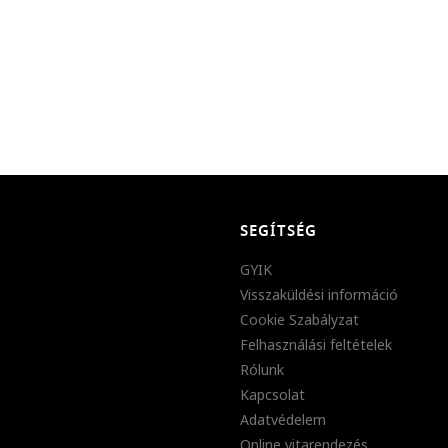
SEGÍTSÉG
GYIK
Visszaküldési információ
Cookie Szabályzat
Felhasználási feltételek
Rólunk
Kapcsolat
Adatvédelem
Online vitarendezés