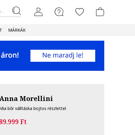
...
T
MÁRKÁK
Anna Morellini
Mia bőr válltáska bojtos részlettel
89.999 Ft