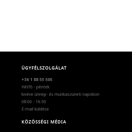
ÜGYFÉLSZOLGÁLAT
+36 1 88 55 505
Hétfő - péntek
kivéve ünnep- és munkaszüneti napokon
08:00 - 16:30
E-mail küldése
KÖZÖSSÉGI MÉDIA