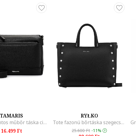
TAMARIS
RYŁKO
Keresztpántos műbőr táska cipzáros külső zsebekkel, Fekete
Tote fazonú bőrtáska szegecsekkel, Fekete
16.499 Ft
25.600 Ft
-11%