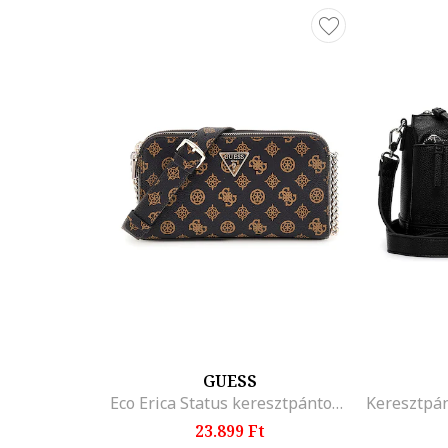
GUESS
Eco Erica Status keresztpántos műbőr táska
23.899 Ft