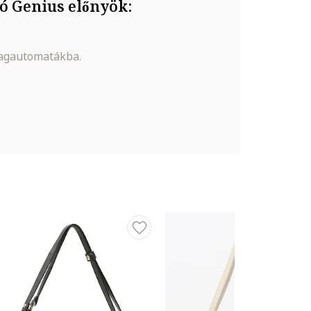
ó Genius előnyök:
magautomatákba.