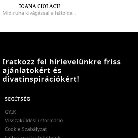
IOANA CIOLACU
Midiruha kivágással a hátoldalán, Fekete
Iratkozz fel hírlevelünkre friss
ajánlatokért és
divatinspirációkért!
SEGÍTSÉG
GYIK
Visszaküldési információ
Cookie Szabályzat
Felhasználási feltételek