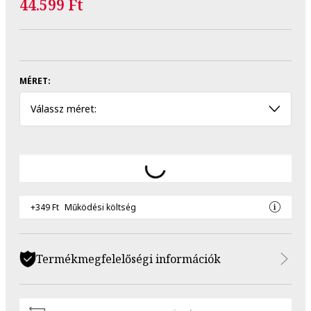
44.599 Ft
MÉRET:
Válassz méret:
+349 Ft
Működési költség
Termékmegfelelőségi információk