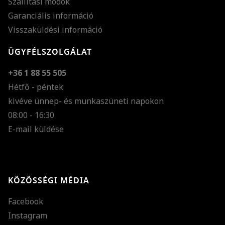
Szállítási módok
Garanciális információ
Visszaküldési információ
ÜGYFÉLSZOLGÁLAT
+36 1 88 55 505
Hétfő - péntek
kivéve ünnep- és munkaszüneti napokon
Szöveg méretének n
08:00 - 16:30
E-mail küldése
Szöveg méretének c
Szóköz növelése
Szóköz csökkentése
KÖZÖSSÉGI MÉDIA
Sortávolság növelés
Facebook
Sortávolság csökken
Instagram