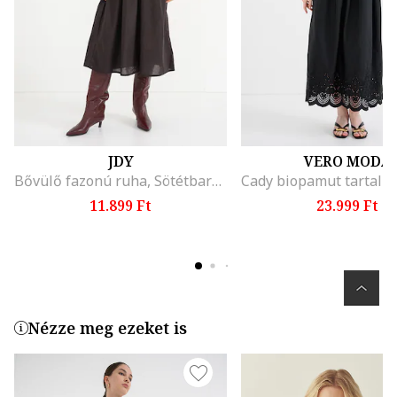
JDY
VERO MODA
Bővülő fazonú ruha, Sötétbarna
11.899 Ft
23.999 Ft
Nézze meg ezeket is