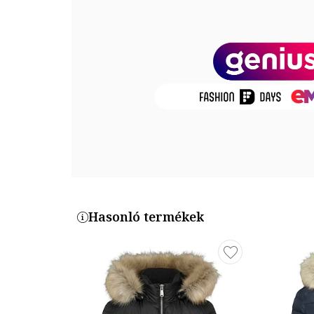
Zsebek: 2 cipzáros
Részletek: szélálló, belső viharcsappantyú, húzózsinó
Technológia: coldheat®
Zárószerkezet: cipzáros
Összetétel
Külső anyag: 100% poliészter tpu membránnal
Bélés: 100% poliészter
Bélés: 100% poliészter
Termékszám
Hasonló termékek
FAJKCAN20002-BLACK