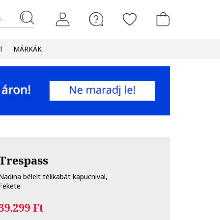
...
T
MÁRKÁK
Trespass
Nadina bélelt télikabát kapucnival,
Fekete
39.299 Ft