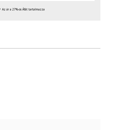
Az ár a 27%-os Áfát tartalmazza