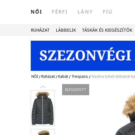
NŐI
FÉRFI
LÁNY
FIÚ
RUHÁZAT
LÁBBELIK
TÁSKÁK ÉS KIEGÉSZÍTŐK
NŐI
/
Ruházat
/
Kabát
/
Trespass
/
Nadina bélelt télikabát k
ELFOGYOTT