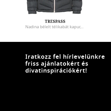
TRESPASS
Nadina bélelt télikabát kapucnival, Fekete
Iratkozz fel hírlevelünkre
friss ajánlatokért és
divatinspirációkért!