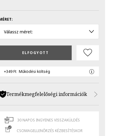
MÉRET:
Válassz méret:
ELFOGYOTT
+349 Ft
Működési költség
Termékmegfelelőségi információk
30 NAPOS INGYENES VISSZAKÜLDÉS
CSOMAGELLENŐRZÉS KÉZBESÍTÉSKOR