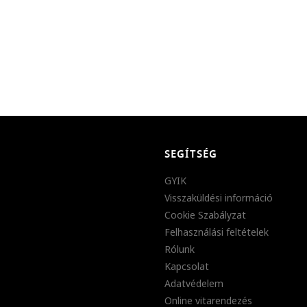
SEGÍTSÉG
GYIK
Visszaküldési információ
Cookie Szabályzat
Felhasználási feltételek
Rólunk
Kapcsolat
Adatvédelem
Online vitarendezés