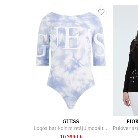
GUESS
FIO
Logós batikolt mintájú modáltartalmú body
10.399 Ft