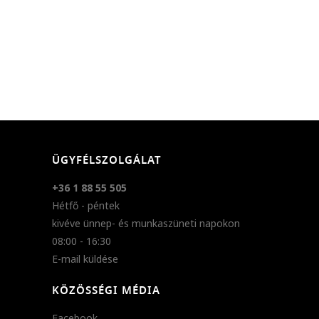
ÜGYFÉLSZOLGÁLAT
+36 1 88 55 505
Hétfő - péntek
kivéve ünnep- és munkaszüneti napokon
08:00 - 16:30
E-mail küldése
KÖZÖSSÉGI MÉDIA
Facebook