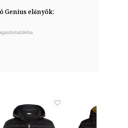
lyel
ó Genius előnyök:
magautomatákba.