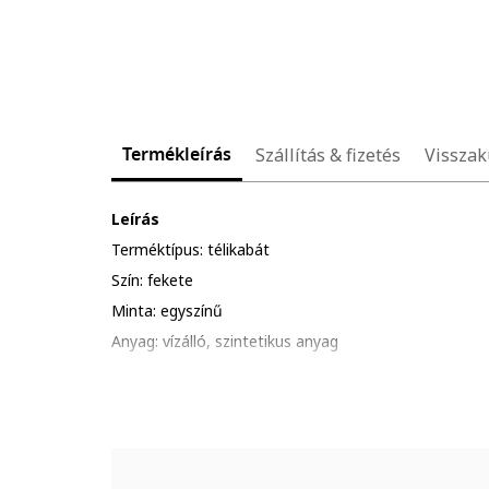
Termékleírás
Szállítás & fizetés
Visszak
Leírás
Terméktípus: télikabát
Szín: fekete
Minta: egyszínű
Anyag: vízálló, szintetikus anyag
Szabás: normál
Kapucni: van
Ujjak: rugalmas ujjvégekkel
Ujjhossz: hosszú ujjú