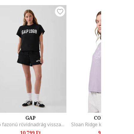
GAP
COLUMBIA
Bő fazonú rövidnadrág visszahajtott szárvégekkel, Fekete,
10.799 Ft
9.999 Ft