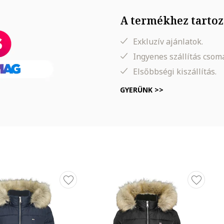
ros alsó szegély, vízállóság: 2000 mm, állítható kapucni szőrmeszegél
A termékhez tartoz
Exkluzív ajánlatok.
Ingyenes szállítás cso
Elsőbbségi kiszállítás.
GYERÜNK >>