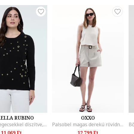
RELLA RUBINO
OXXO
Pulóver szegecsekkel díszítve, Fekete
Palsobel magas derekú rövidnadrág, Világosszürke
11.069 Ft
12.799 Ft