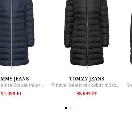
OMMY JEANS
TOMMY JEANS
Pihével bélelt télikabát műszőrme szegélyes kapucnival, Sötétkék/Bézs
Pihével bélelt télikabát műszőrme szegélyes kapucnival, Fekete
91.399 Ft
98.699 Ft