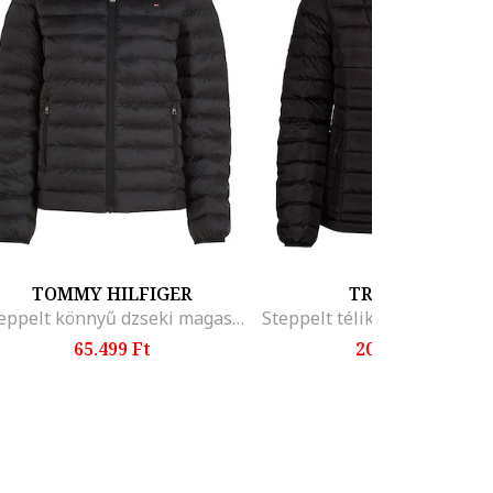
TOMMY HILFIGER
TRESPASS
Steppelt könnyű dzseki magas gallérral, Fekete
65.499 Ft
20.899 Ft