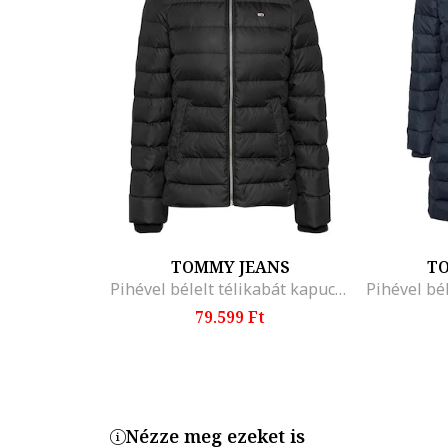
TOMMY JEANS
T
Pihével bélelt télikabát kapucnival, Fekete
79.599 Ft
Nézze meg ezeket is