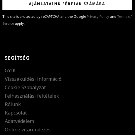
AJÁNLATAINK FÉRFIAK SZÁMÁRA
This site is protected by reCAPTCHA and the Google
Privacy Policy
and
Terms of
Service
apply.
GRATULÁLUNK!
Sikeresen feliratkoztál hírlevelünkre a(z)
%email%
címmel.
Alig várjuk, hogy elküldhessük neked márkáink legújabb kollekcióit,
SEGÍTSÉG
különleges ajánlatainkat és stílustippjeinket!
GYIK
Visszaküldési információ
Cookie Szabályzat
Felhasználási feltételek
Rólunk
Kapcsolat
Adatvédelem
Online vitarendezés