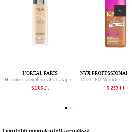
L'OREAL PARIS
NYX PROFESSIONAL
Hialuronsavval atitatott alapozo True Match 30 ml, 2.N
5.206 Ft
5.253 Ft
Legutóbb megtekintett termékek