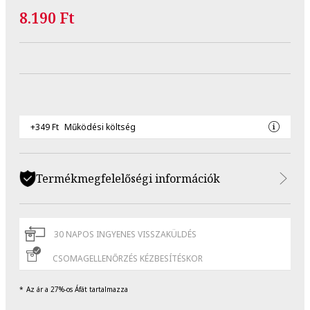
8.190 Ft
+349 Ft
Működési költség
Termékmegfelelőségi információk
30 NAPOS INGYENES VISSZAKÜLDÉS
CSOMAGELLENŐRZÉS KÉZBESÍTÉSKOR
Az ár a 27%-os Áfát tartalmazza