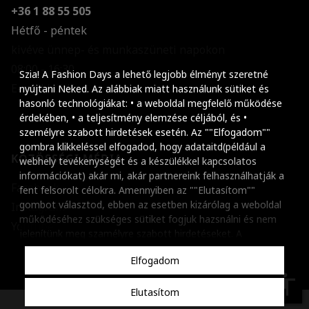
+36 1 88 55 505
Hétfő - péntek
kivéve ünnep- és munkaszüneti napokon
Szöveg méretének n
08:00 - 16:30
Szia! A Fashion Days a lehető legjobb élményt szeretné
E-mail küldése
Szöveg méretének c
nyújtani Neked. Az alábbiak miatt használunk sütiket és
hasonló technológiákat: • a weboldal megfelelő működése
Szóköz növelése
érdekében, • a teljesítmény elemzése céljából, és •
személyre szabott hirdetések esetén. Az ""Elfogadom""
Szóköz csökkentése
gombra klikkeléssel elfogadod, hogy adataitd(például a
KÖZÖSSÉGI MÉDIA
webhely tevékenységét és a készülékkel kapcsolatos
Sortávolság növelés
információkat) akár mi, akár partnereink felhasználhatják a
Facebook
fent felsorolt célokra. Amennyiben az ""Elutasítom""
Sortávolság csökken
gombot választod, ebben az esetben kizárólag a weboldal
Instagram
működéséhez szükséges sütiket fogjuk hazsnálni és nem
Színek invertálása
Youtube
jelenítünk meg szamélyre szabott hirdetéseket. A
beállításaidat bármikor módosíthatod, a ""Beállítások
Szürke színárnyalato
Elfogadom
kezelése"" gombra kattintva. Tudj meg többet
Cookie
Nagy kurzor
szabályzatunkról
.
accessibility
Elutasítom
Linkek aláhúzása