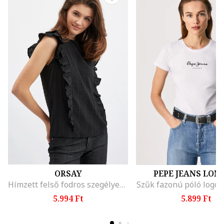
ORSAY
PEPE JEANS LON
Hímzett felső fodros szegélyekkel, Fekete
Szűk fazonú póló logóv
5.994 Ft
5.899 Ft