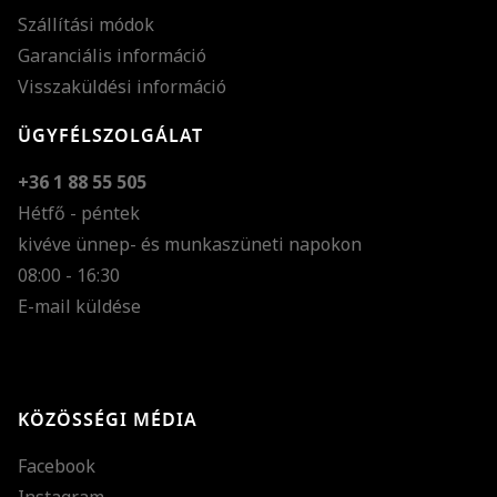
Szállítási módok
Garanciális információ
Visszaküldési információ
ÜGYFÉLSZOLGÁLAT
+36 1 88 55 505
Hétfő - péntek
kivéve ünnep- és munkaszüneti napokon
Szöveg méretének n
08:00 - 16:30
E-mail küldése
Szöveg méretének c
Szóköz növelése
Szóköz csökkentése
KÖZÖSSÉGI MÉDIA
Sortávolság növelés
Facebook
Sortávolság csökken