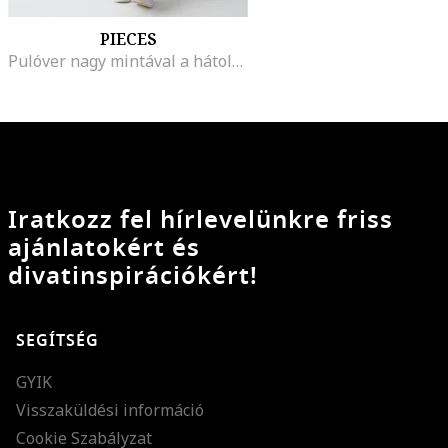
PIECES
Pulóver nagy mintával a hátoldalán, Fehér/Pasztellrózsaszín/Halvány narancssárga
Iratkozz fel hírlevelünkre friss
ajánlatokért és
divatinspirációkért!
SEGÍTSÉG
GYIK
Visszaküldési információ
Cookie Szabályzat