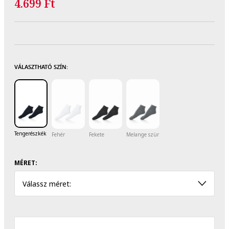
4.699 Ft
VÁLASZTHATÓ SZÍN:
Tengerészkék
Fehér
Fekete
Melange szürke
MÉRET:
Válassz méret: