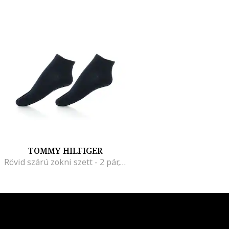
TOMMY HILFIGER
Rövid szárú zokni szett - 2 pár, Tengerészkék