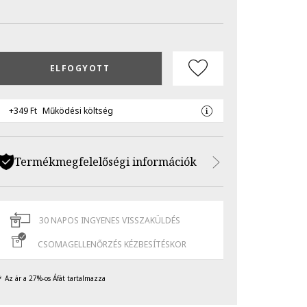
ELFOGYOTT
+349 Ft
Működési költség
Termékmegfelelőségi információk
30 NAPOS INGYENES VISSZAKÜLDÉS
CSOMAGELLENŐRZÉS KÉZBESÍTÉSKOR
Az ár a 27%-os Áfát tartalmazza