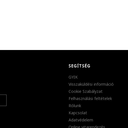
SEGÍTSÉG
GYIK
Visszaküldési információ
Cookie Szabályzat
Felhasználási feltételek
Rólunk
Kapcsolat
Adatvédelem
Online vitarendezés