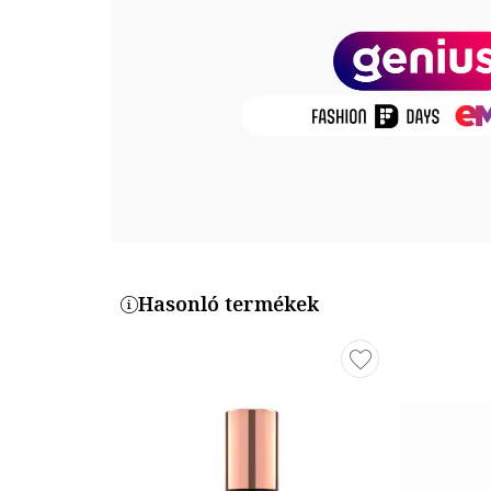
Mennyiség: 4.6 ml
Szett: nem
Szín
Szín: meztelen
Árnyalat neve: kiss
Színkód: kód nélkül
Termékszám
5057566157650
Hasonló termékek