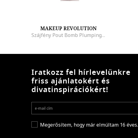
MAKEUP REVOLUTION
Szájfény Pout Bomb Plumping Gloss, 4,6 ml
Iratkozz fel hírlevelünkre
friss ajánlatokért és
divatinspirációkért!
Megerősítem, hogy már elmúltam 16 éves.