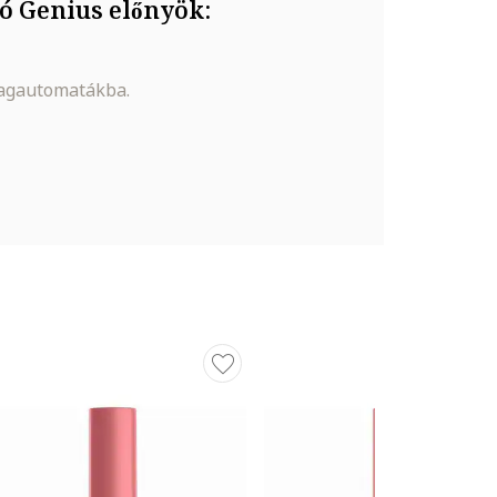
ó Genius előnyök:
magautomatákba.