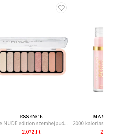
ESSENCE
MAX FACTOR
the NUDE edition szemhejpuder paletta 10, 10 g, 10
2.072 Ft
2.846 Ft