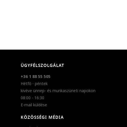
ÜGYFÉLSZOLGÁLAT
+36 1 88 55 505
Hétfő - péntek
kivéve ünnep- és munkaszüneti napokon
08:00 - 16:30
E-mail küldése
KÖZÖSSÉGI MÉDIA