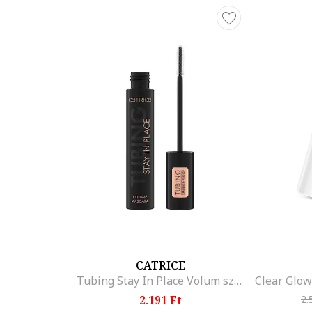
CATRICE
Tubing Stay In Place Volum szempillaspirál 010, 11 ml
2.191 Ft
2.