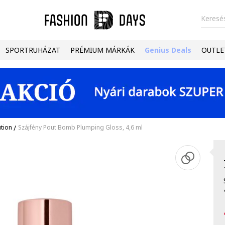
Keresés
SPORTRUHÁZAT
PRÉMIUM MÁRKÁK
Genius Deals
OUTLE
tion
/
Szájfény Pout Bomb Plumping Gloss, 4,6 ml