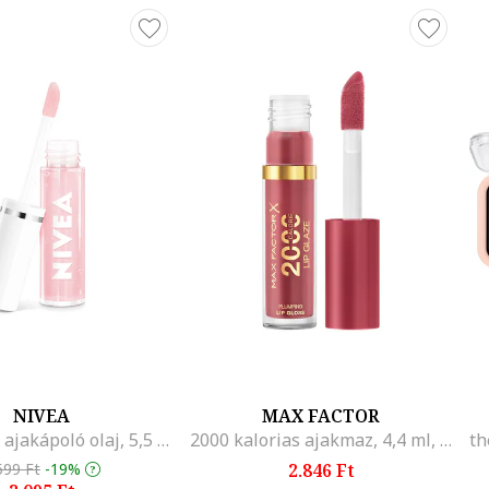
NIVEA
MAX FACTOR
Clear Glow ajakápoló olaj, 5,5 ml
2000 kalorias ajakmaz, 4,4 ml, Berry Sorbet
599 Ft
-19%
2.846 Ft