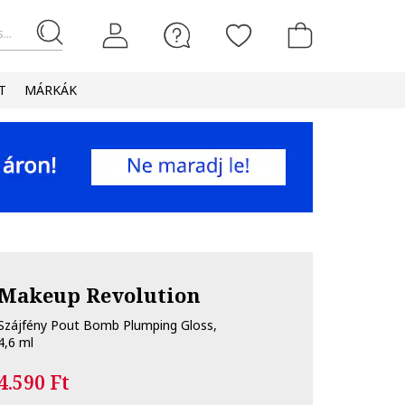
...
T
MÁRKÁK
Makeup Revolution
Szájfény Pout Bomb Plumping Gloss,
4,6 ml
4.590 Ft