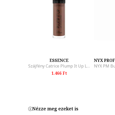
ESSENCE
NYX PRO
Szájfény Catrice Plump It Up Lip Booster 100, 3,5 ml
1.466 Ft
Nézze meg ezeket is