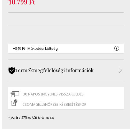
10.799 Ft
+349 Ft
Működési költség
Termékmegfelelőségi információk
30 NAPOS INGYENES VISSZAKÜLDÉS
CSOMAGELLENŐRZÉS KÉZBESÍTÉSKOR
Az ár a 27%-os Áfát tartalmazza