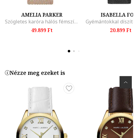
AMELIA PARKER
ISABELLA FOR
Szögletes karóra hálós fémszíjjal
Gyémántokkal díszítet
49.899 Ft
20.899 Ft
Nézze meg ezeket is