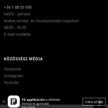
+36 1 88 55 505
Hétfő - péntek
kivéve ünnep- és munkaszüneti napokon
Szöveg méretének n
08:00 - 16:30
E-mail küldése
Szöveg méretének c
Szóköz növelése
Szóköz csökkentése
KÖZÖSSÉGI MÉDIA
Sortávolság növelés
Facebook
Sortávolság csökken
Instagram
Színek invertálása
Youtube
Szürke színárnyalato
FD applikáción
is elérhető
Nagy kurzor
accessibility
Close
Irány az App
Könnyű és gyorsabb
használat