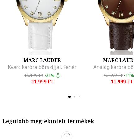
MARC LAUDER
MARC LAUDE
Kvarc karóra bőrszíjjal, Fehér
Analóg karóra bőrsz
15.199 Ft
-21%
13.599 Ft
-11%
11.999 Ft
11.999 Ft
Legutóbb megtekintett termékek