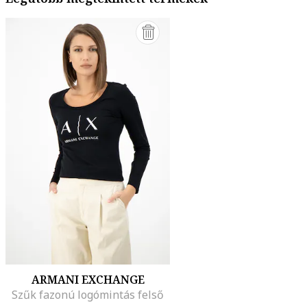
ARMANI EXCHANGE
Szűk fazonú logómintás felső