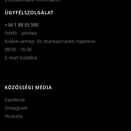
ÜGYFÉLSZOLGÁLAT
+36 1 88 55 505
Hétfő - péntek
kivéve ünnep- és munkaszüneti napokon
Szöveg méretének n
08:00 - 16:30
E-mail küldése
Szöveg méretének c
Szóköz növelése
Szóköz csökkentése
KÖZÖSSÉGI MÉDIA
Sortávolság növelés
Facebook
Sortávolság csökken
Instagram
Színek invertálása
Youtube
Szürke színárnyalato