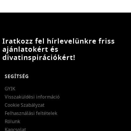
Iratkozz fel hírlevelünkre friss
ajánlatokért és
divatinspirációkért!
SEGÍTSÉG
GYIK
Visszaküldési információ
Cookie Szabályzat
Felhasználási feltételek
Rólunk
Kapcsolat