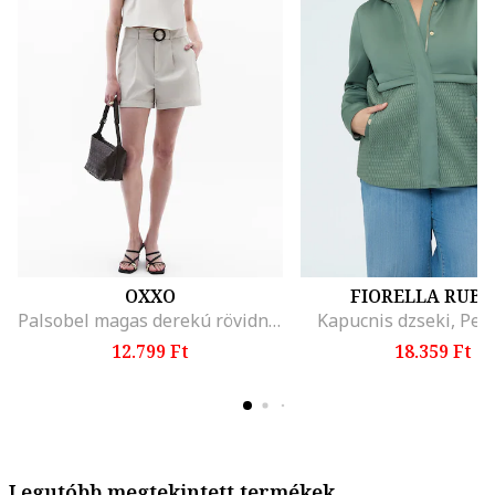
OXXO
FIORELLA RUBI
Palsobel magas derekú rövidnadrág, Világosszürke
Kapucnis dzseki, Per
12.799 Ft
18.359 Ft
Legutóbb megtekintett termékek