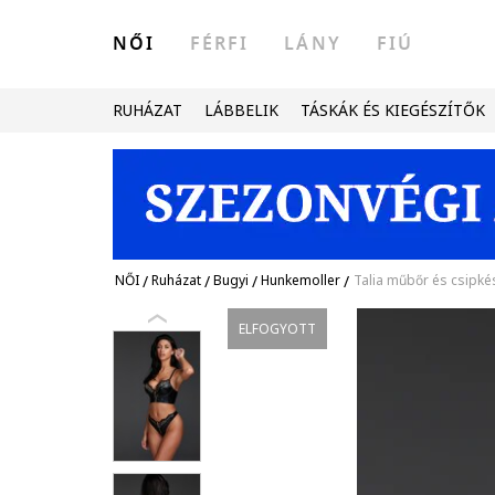
NŐI
FÉRFI
LÁNY
FIÚ
RUHÁZAT
LÁBBELIK
TÁSKÁK ÉS KIEGÉSZÍTŐK
NŐI
/
Ruházat
/
Bugyi
/
Hunkemoller
/
Talia műbőr és csipké
ELFOGYOTT