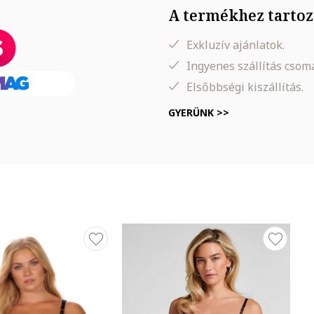
A termékhez tartoz
Exkluzív ajánlatok.
Ingyenes szállítás cso
Elsőbbségi kiszállítás.
GYERÜNK >>