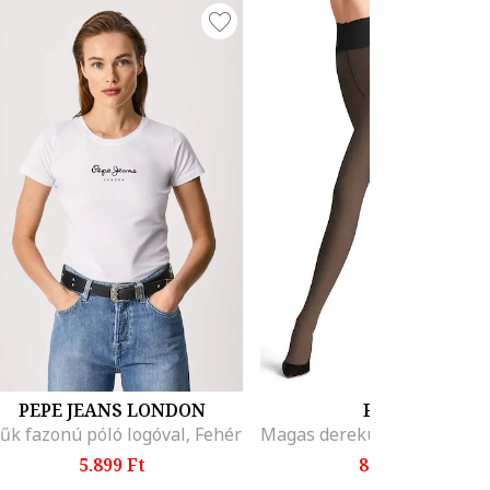
PEPE JEANS LONDON
FALKE
űk fazonú póló logóval, Fehér
5.899 Ft
8.063 Ft