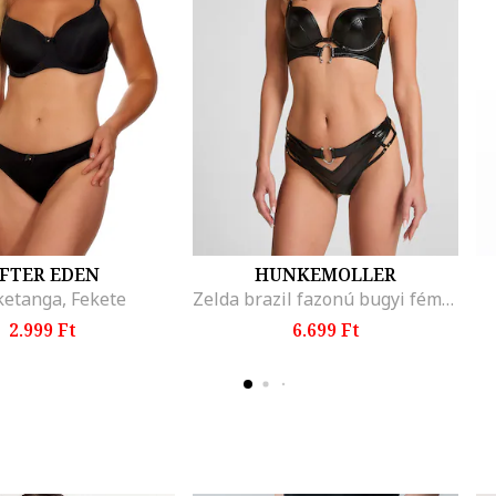
FTER EDEN
HUNKEMOLLER
ketanga, Fekete
Zelda brazil fazonú bugyi fémrészletekkel, Fekete
2.999 Ft
6.699 Ft