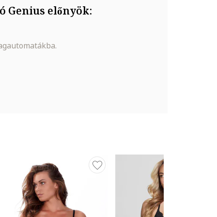
ó Genius előnyök:
magautomatákba.