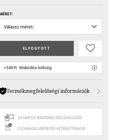
MÉRET:
Válassz méret:
ELFOGYOTT
+349 Ft
Működési költség
Termékmegfelelőségi információk
30 NAPOS INGYENES VISSZAKÜLDÉS
CSOMAGELLENŐRZÉS KÉZBESÍTÉSKOR