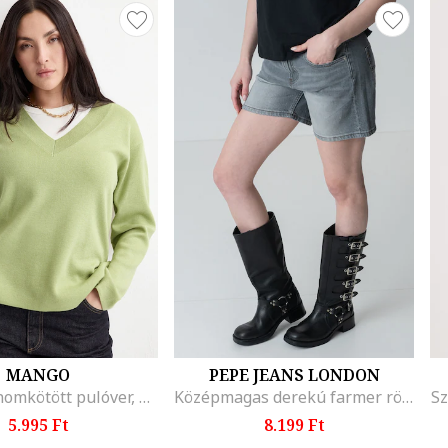
MANGO
PEPE JEANS LONDON
V-nyakú finomkötött pulóver, Limezöld
Középmagas derekú farmer rövidnadrág, Melange világosszürke
Sz
5.995 Ft
8.199 Ft