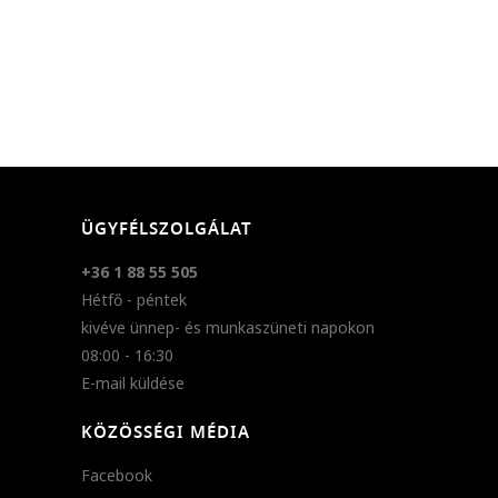
ÜGYFÉLSZOLGÁLAT
+36 1 88 55 505
Hétfő - péntek
kivéve ünnep- és munkaszüneti napokon
08:00 - 16:30
E-mail küldése
KÖZÖSSÉGI MÉDIA
Facebook