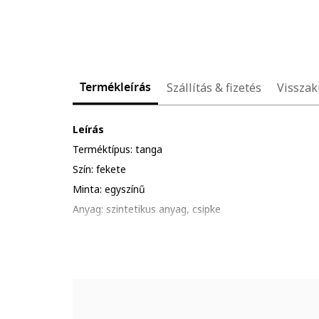
Termékleírás
Szállítás & fizetés
Visszak
Leírás
Terméktípus: tanga
Szín: fekete
Minta: egyszínű
Anyag: szintetikus anyag, csipke
Derékrész: középmagas
Részletek: cipzáros
Összetétel
Külső anyag: 91% poliamid, 9% elasztán