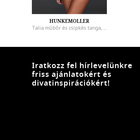
HUNKEMOLLER
Talia műbőr és csipkés tanga, Fekete
Iratkozz fel hírlevelünkre
friss ajánlatokért és
divatinspirációkért!