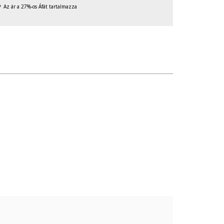
Az ár a 27%-os Áfát tartalmazza