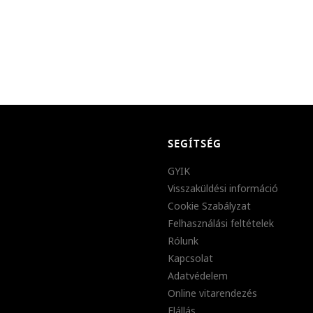
SEGÍTSÉG
GYIK
Visszaküldési információ
Cookie Szabályzat
Felhasználási feltételek
Rólunk
Kapcsolat
Adatvédelem
Online vitarendezés
Elállás