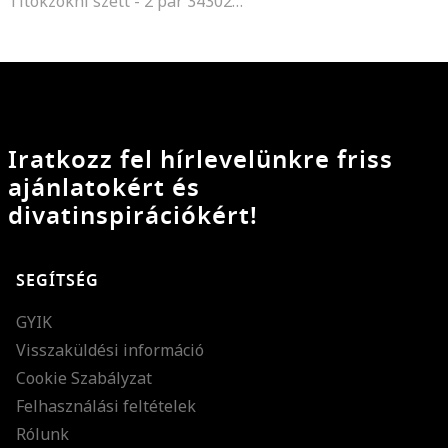
Titokzokni szett - 2 pár 343025001, Bézs
Iratkozz fel hírlevelünkre friss
ajánlatokért és
divatinspirációkért!
SEGÍTSÉG
GYIK
Visszaküldési információ
Cookie Szabályzat
Felhasználási feltételek
Rólunk