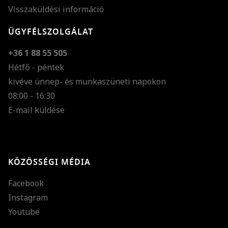
Visszaküldési információ
ÜGYFÉLSZOLGÁLAT
+36 1 88 55 505
Hétfő - péntek
kivéve ünnep- és munkaszüneti napokon
Szöveg méretének n
08:00 - 16:30
E-mail küldése
Szöveg méretének c
Szóköz növelése
Szóköz csökkentése
KÖZÖSSÉGI MÉDIA
Sortávolság növelés
Facebook
Sortávolság csökken
Instagram
Színek invertálása
Youtube