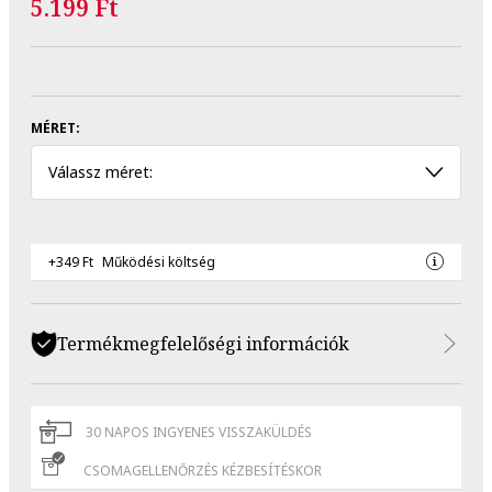
5.199 Ft
MÉRET:
Válassz méret:
+349 Ft
Működési költség
Termékmegfelelőségi információk
30 NAPOS INGYENES VISSZAKÜLDÉS
CSOMAGELLENŐRZÉS KÉZBESÍTÉSKOR