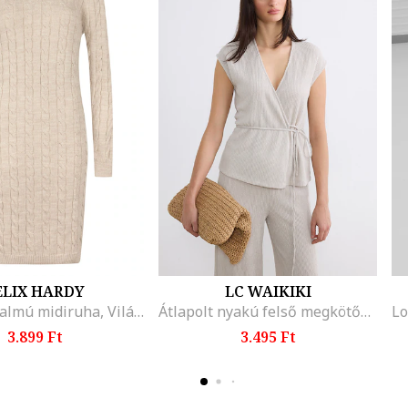
ELIX HARDY
LC WAIKIKI
Gyapjútartalmú midiruha, Világosbézs
Átlapolt nyakú felső megkötővel, Szürke
3.899 Ft
3.495 Ft