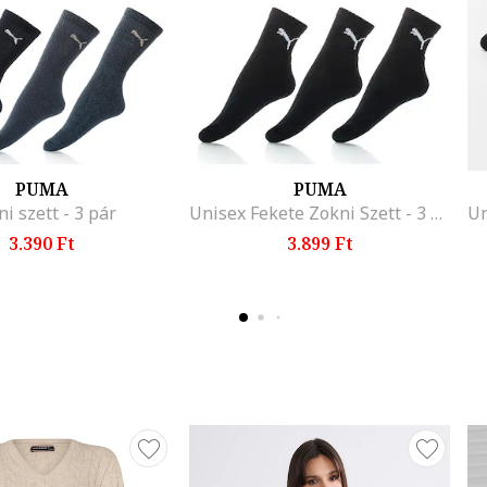
PUMA
PUMA
i szett - 3 pár
Unisex Fekete Zokni Szett - 3 pár
3.390 Ft
3.899 Ft