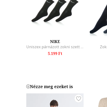
NIKE
Uniszex párnázott zokni szett - 3 pár
Zokn
5.199 Ft
Nézze meg ezeket is