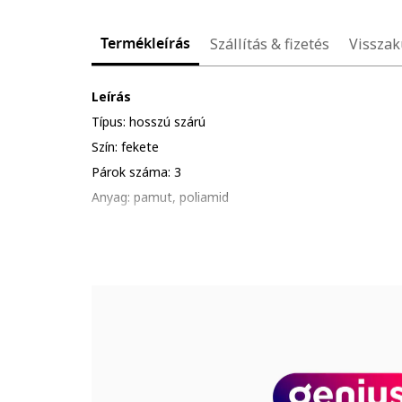
Termékleírás
Szállítás & fizetés
Visszak
Leírás
Típus: hosszú szárú
Szín: fekete
Párok száma: 3
Anyag: pamut, poliamid
Minta: egyszínű
Összetétel
Külső anyag: 76% pamut, 21% polieszter, 2% elaszto
Termékszám
7312-200