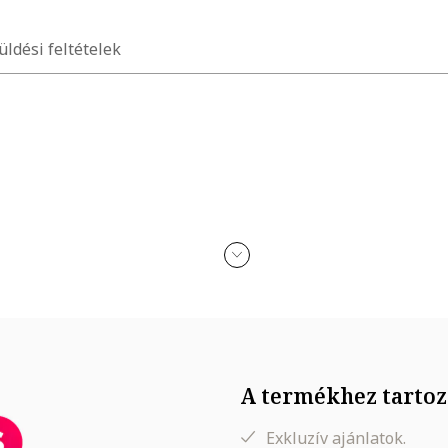
üldési feltételek
dien, 1% elasztan
A termékhez tartoz
Exkluzív ajánlatok.