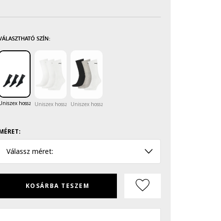
VÁLASZTHATÓ SZÍN:
Uniszex hosszú szárú zokni szett hímzett logóval - 3 pár
Uniszex hosszú szárú zokni szett hímzett logóval - 3 pár
Uniszex hosszú szárú zokni szett hímzett logóval - 3 pár
MÉRET:
Válassz méret:
KOSÁRBA TESZEM