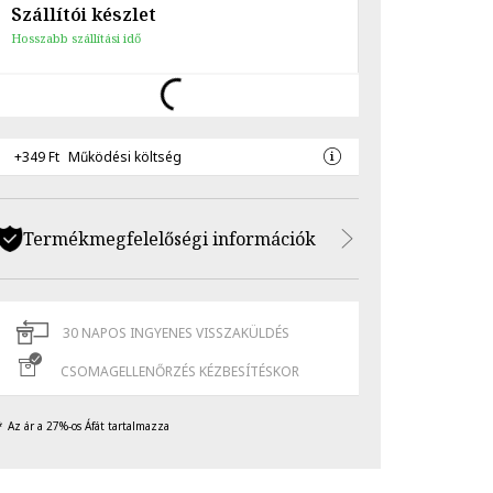
Szállítói készlet
Hosszabb szállítási idő
+349 Ft
Működési költség
Termékmegfelelőségi információk
30 NAPOS INGYENES VISSZAKÜLDÉS
CSOMAGELLENŐRZÉS KÉZBESÍTÉSKOR
Az ár a 27%-os Áfát tartalmazza