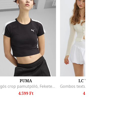
PUMA
LC WAIKIKI
Logós crop pamutpóló, Fekete/Törtfehér
4.599 Ft
4.495 Ft