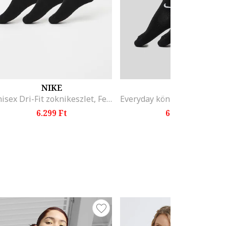
NIKE
NIKE
Unisex Dri-Fit zoknikeszlet, Fekete
6.299 Ft
6.899 Ft