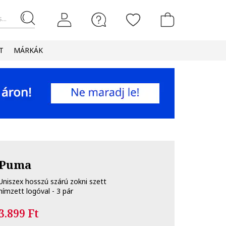
...
T
MÁRKÁK
Puma
Uniszex hosszú szárú zokni szett
hímzett logóval - 3 pár
3.899 Ft