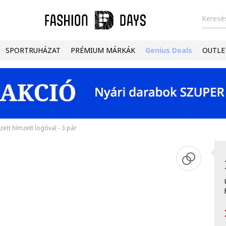
Keresés
SPORTRUHÁZAT
PRÉMIUM MÁRKÁK
Genius Deals
OUTLE
ett hímzett logóval - 3 pár