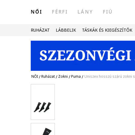
NŐI
FÉRFI
LÁNY
FIÚ
RUHÁZAT
LÁBBELIK
TÁSKÁK ÉS KIEGÉSZÍTŐK
NŐI
/
Ruházat
/
Zokni
/
Puma
/
Uniszex hosszú szárú zokni sz