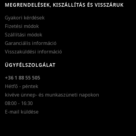
MEGRENDELÉSEK, KISZÁLLÍTÁS ÉS VISSZÁRUK
Gyakori kérdések
Fizetési módok
Szállítási módok
Garanciális információ
Visszaküldési információ
ÜGYFÉLSZOLGÁLAT
+36 1 88 55 505
Hétfő - péntek
kivéve ünnep- és munkaszüneti napokon
Szöveg méretének n
08:00 - 16:30
E-mail küldése
Szöveg méretének c
Szóköz növelése
Szóköz csökkentése