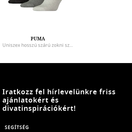
PUMA
Uniszex hosszú szárú zokni szett logós részlettel - 3 pár
Iratkozz fel hírlevelünkre friss
ajánlatokért és
divatinspirációkért!
SEGÍTSÉG