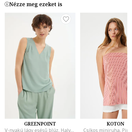
Nézze meg ezeket is
GREENPOINT
KOTON
V-nyakú lágy esésű blúz, Halványzöld
Csíkos miniruha, Piro