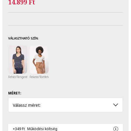
14.899 Ft
VÁLASZTHATÓ SZÍN:
Fehér/Tengerészkék
Fekete/Törtfehér
MÉRET:
Válassz méret:
+349 Ft
Működési költség