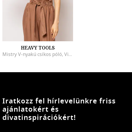
HEAVY TOOLS
Mistry V-nyakú csíkos póló, Világosbarna
Iratkozz fel hírlevelünkre friss
ajánlatokért és
divatinspirációkért!