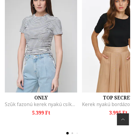
ONLY
TOP SECRET
Szűk fazonú kerek nyakú csíkos póló, Fehér/Sötétkék
5.399 Ft
3.995 Ft