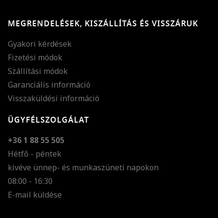
MEGRENDELÉSEK, KISZÁLLÍTÁS ÉS VISSZÁRUK
Gyakori kérdések
Fizetési módok
Szállítási módok
Garanciális információ
Visszaküldési információ
ÜGYFÉLSZOLGÁLAT
+36 1 88 55 505
Hétfő - péntek
kivéve ünnep- és munkaszüneti napokon
Szöveg méretének n
08:00 - 16:30
E-mail küldése
Szöveg méretének c
Szóköz növelése