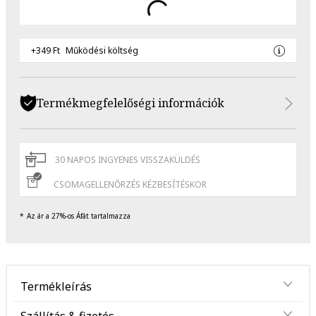
+349 Ft
Működési költség
Termékmegfelelőségi információk
30 NAPOS INGYENES VISSZAKÜLDÉS
CSOMAGELLENŐRZÉS KÉZBESÍTÉSKOR
Az ár a 27%-os Áfát tartalmazza
Termékleírás