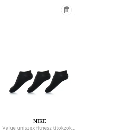
NIKE
Value uniszex fitnesz titokzokni szett - 3 pár, Fekete