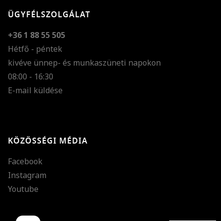
ÜGYFÉLSZOLGÁLAT
+36 1 88 55 505
Hétfő - péntek
kivéve ünnep- és munkaszüneti napokon
Szöveg méretének n
08:00 - 16:30
E-mail küldése
Szöveg méretének c
Szóköz növelése
Szóköz csökkentése
KÖZÖSSÉGI MÉDIA
Sortávolság növelés
Facebook
Sortávolság csökken
Instagram
Színek invertálása
Youtube
Szürke színárnyalato