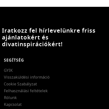
Iratkozz fel hírlevelünkre friss
ajánlatokért és
divatinspirációkért!
SEGÍTSÉG
GYIK
Visszaküldési információ
Cookie Szabályzat
Felhasználási feltételek
Rólunk
Kapcsolat