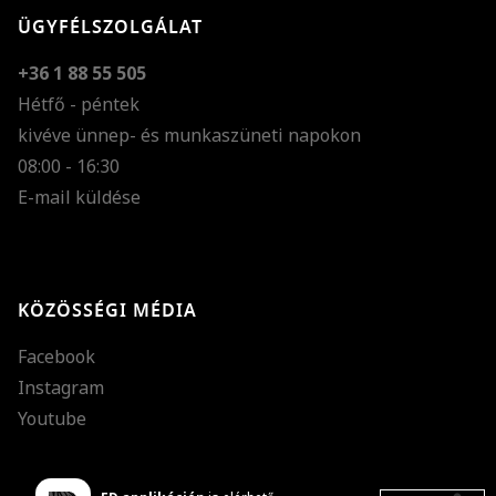
ÜGYFÉLSZOLGÁLAT
+36 1 88 55 505
Hétfő - péntek
kivéve ünnep- és munkaszüneti napokon
Szöveg méretének n
08:00 - 16:30
E-mail küldése
Szöveg méretének c
Szóköz növelése
Szóköz csökkentése
KÖZÖSSÉGI MÉDIA
Sortávolság növelés
Facebook
Sortávolság csökken
Instagram
Színek invertálása
Youtube
Szürke színárnyalato