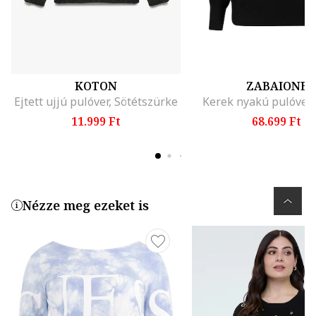
KOTON
ZABAIONE
Ejtett ujjú pulóver, Sötétszürke
Kerek nyakú pulóver,
11.999 Ft
68.699 Ft
Nézze meg ezeket is