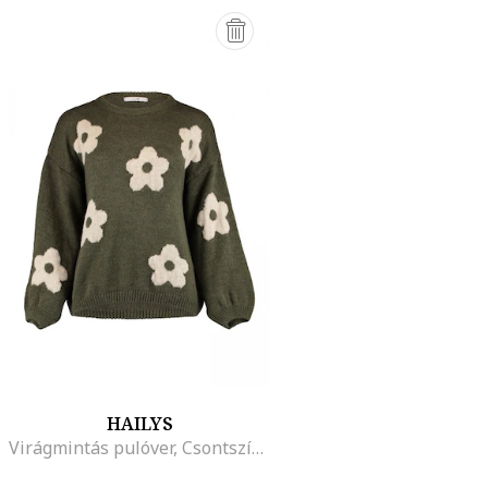
HAILYS
Virágmintás pulóver, Csontszín/Sötétzöld