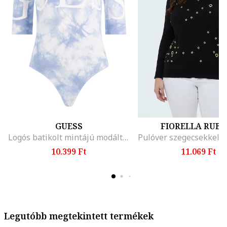
GUESS
FIORELLA RUBI
Logós batikolt mintájú modáltartalmú body
10.399 Ft
11.069 Ft
Legutóbb megtekintett termékek