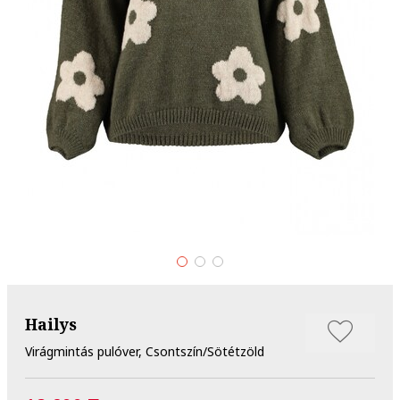
Hailys
Virágmintás pulóver, Csontszín/Sötétzöld