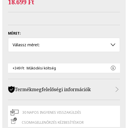
18.699 Ft
MÉRET:
Válassz méret:
+349 Ft
Működési költség
Termékmegfelelőségi információk
30 NAPOS INGYENES VISSZAKÜLDÉS
CSOMAGELLENŐRZÉS KÉZBESÍTÉSKOR