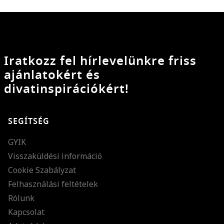
Iratkozz fel hírlevelünkre friss
ajánlatokért és
divatinspirációkért!
SEGÍTSÉG
GYIK
Visszaküldési információ
Cookie Szabályzat
Felhasználási feltételek
Rólunk
Kapcsolat