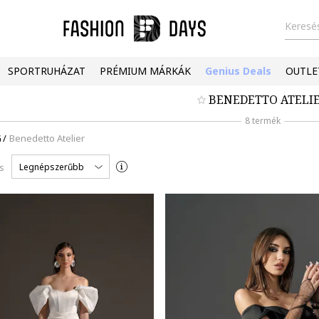
Keresés
SPORTRUHÁZAT
PRÉMIUM MÁRKÁK
Genius Deals
OUTLE
BENEDETTO ATELI
8 termék
G
/
Benedetto Atelier
Legnépszerűbb
s