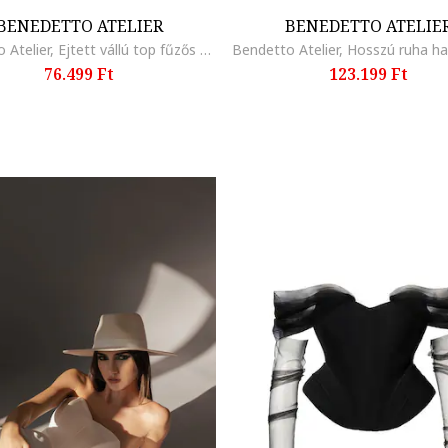
BENEDETTO ATELIER
BENEDETTO ATELIE
Bendetto Atelier, Ejtett vállú top fűzős dizájnnal, Fehér
76.499 Ft
123.199 Ft