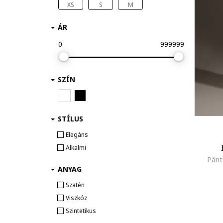
XS
S
M
ÁR
0
999999
SZÍN
STÍLUS
Elegáns
Alkalmi
Pántn
ANYAG
Szatén
Viszkóz
Szintetikus