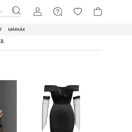
...
T
MÁRKÁK
ER