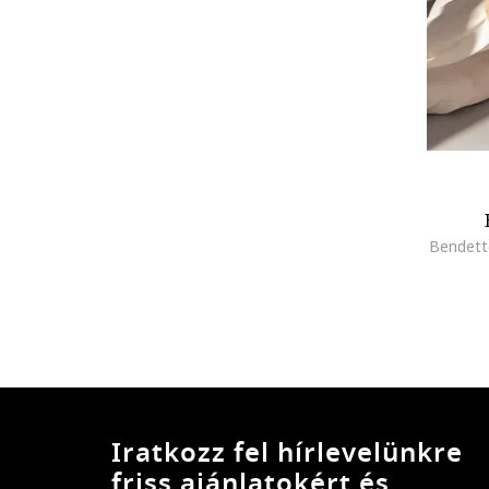
Bendetto
Iratkozz fel hírlevelünkre
friss ajánlatokért és