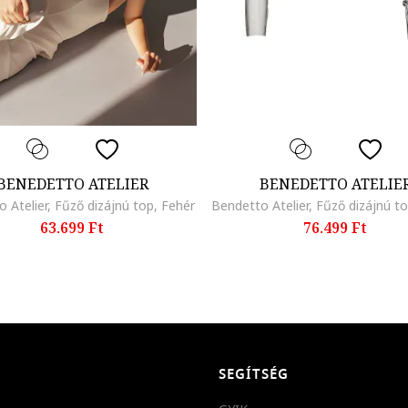
BENEDETTO ATELIER
BENEDETTO ATELIE
 Atelier, Fűző dizájnú top, Fehér
63.699 Ft
76.499 Ft
SEGÍTSÉG