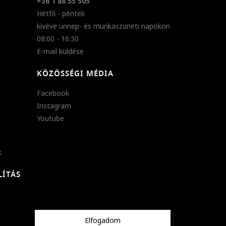
+36 1 88 55 505
Hétfő - péntek
kivéve ünnep- és munkaszüneti napokon
08:00 - 16:30
E-mail küldése
KÖZÖSSÉGI MÉDIA
Facebook
Instagram
Youtube
k
LÍTÁS
Elfogadom