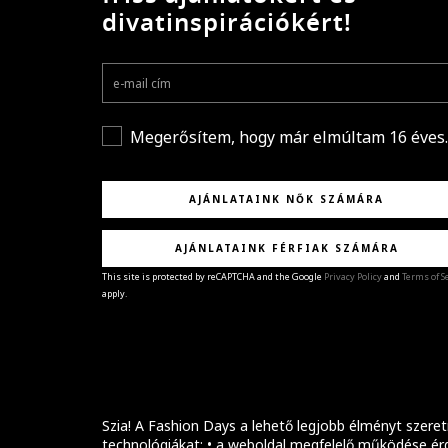
divatinspirációkért!
Megerősítem, hogy már elmúltam 16 éves.
AJÁNLATAINK NŐK SZÁMÁRA
AJÁNLATAINK FÉRFIAK SZÁMÁRA
This site is protected by reCAPTCHA and the Google
Privacy Policy
and
Terms of S
apply.
GRATULÁLUNK!
Sikeresen feliratkoztál hírlevelünkre a(z)
%email
címmel.
Alig várjuk, hogy elküldhessük neked márkáink legúj
kollekcióit, különleges ajánlatainkat és stílustippjein
Szia! A Fashion Days a lehető legjobb élményt szeret
technológiákat: • a weboldal megfelelő működése érd