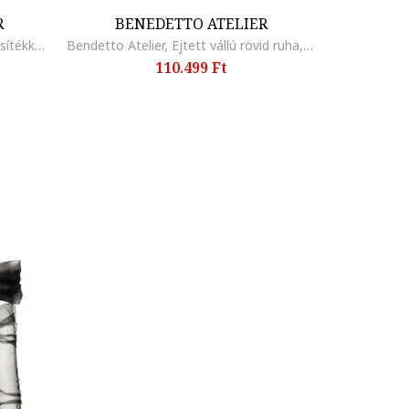
R
BENEDETTO ATELIER
Bendetto Atelier, Hosszú ruha hasítékkal, Fekete
Bendetto Atelier, Ejtett vállú rövid ruha, Fekete
110.499 Ft