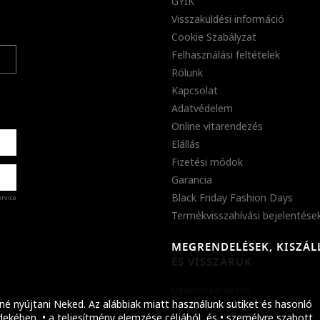
GYIK
Visszaküldési információ
Cookie Szabályzat
Felhasználási feltételek
Rólunk
Kapcsolat
Adatvédelem
Online vitarendezés
Elállás
Fizetési módok
Garancia
Black Friday Fashion Days
ervice
Termékvisszahívási bejelentése
MEGRENDELÉSEK, KISZÁL
%
ÉS VISSZÁRUK
abb
Gyakori kérdések
ket!
né nyújtani Neked. Az alábbiak miatt használunk sütiket és hasonló
Fizetési módok
ekében, • a teljesítmény elemzése céljából, és • személyre szabott