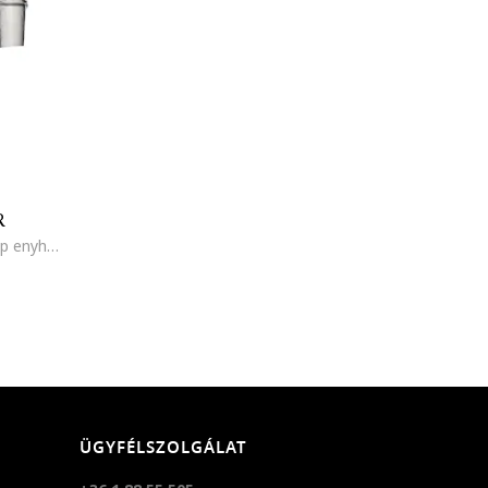
R
Bendetto Atelier, Fűző dizájnú top enyhén áttetsző hálós ujjakkal, Fekete
ÜGYFÉLSZOLGÁLAT