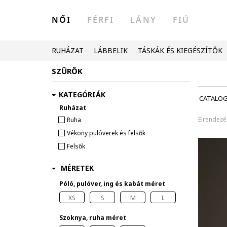
NŐI
FÉRFI
LÁNY
FIÚ
RUHÁZAT
LÁBBELIK
TÁSKÁK ÉS KIEGÉSZÍTŐK
SZŰRŐK
KATEGÓRIÁK
CATALO
Ruházat
Elrendezé
Ruha
Vékony pulóverek és felsők
Felsők
MÉRETEK
Póló, pulóver, ing és kabát méret
XS
S
M
L
Szoknya, ruha méret