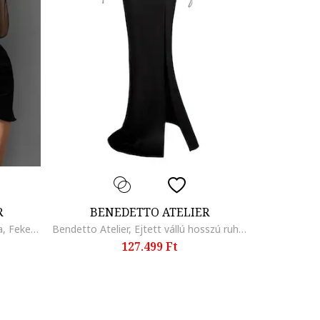
R
BENEDETTO ATELIER
Bendetto Atelier, Szatén miniruha, Fekete
Bendetto Atelier, Ejtett vállú hosszú ruha, Fekete
127.499 Ft