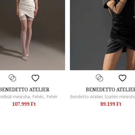
BENEDETTO ATELIER
BENEDETTO ATELIE
élküli miniruha, Fehér,, Fehér
107.999 Ft
89.199 Ft