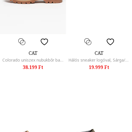
CAT
CAT
Colorado uniszex nubukbőr bakancs, Fekete/Sötétsárga
Hálós sneaker logóval, Sárga/Sötétkék
38.199 Ft
19.999 Ft