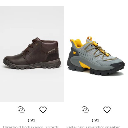
CAT
CAT
Threshold bőrbakancs, Sötétbarna
Féltelitalpú nyersbőr sneaker, Sárga/Hamuszürke