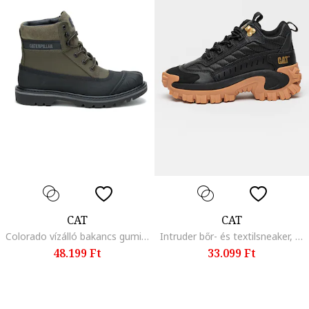
CAT
CAT
Colorado vízálló bakancs gumi és nyersbőr részletekkel, Fekete/Khaki
Intruder bőr- és textilsneaker, Fekete
48.199 Ft
33.099 Ft