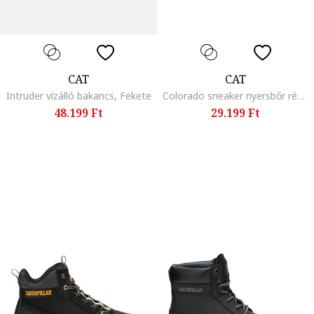
CAT
CAT
Intruder vízálló bakancs, Fekete
Colorado sneaker nyersbőr részletekkel, Fekete
48.199 Ft
29.199 Ft