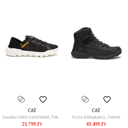
CAT
CAT
Sneaker hálós betétekkel, Fekete
Fűzős bőrbakancs, Fekete
21.799 Ft
43.499 Ft