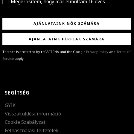
Megerősítem, hogy már elmúltam 16 éves.
AJÁNLATAINK NŐK SZÁMÁRA
AJÁNLATAINK FÉRFIAK SZÁMÁRA
This site is protected by reCAPTCHA and the Google
Privacy Policy
and
Terms of
Service
apply.
GRATULÁLUNK!
Sikeresen feliratkoztál hírlevelünkre a(z)
%email%
címmel.
Alig várjuk, hogy elküldhessük neked márkáink legújabb kollekcióit,
SEGÍTSÉG
különleges ajánlatainkat és stílustippjeinket!
GYIK
Visszaküldési információ
Cookie Szabályzat
Felhasználási feltételek