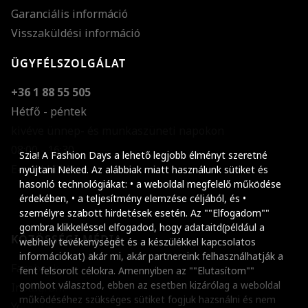
Garanciális információ
Visszaküldési információ
ÜGYFÉLSZOLGÁLAT
+36 1 88 55 505
Hétfő - péntek
kivéve ünnep- és munkaszüneti napokon
Szöveg méretének n
08:00 - 16:30
Szia! A Fashion Days a lehető legjobb élményt szeretné
E-mail küldése
Szöveg méretének c
nyújtani Neked. Az alábbiak miatt használunk sütiket és
hasonló technológiákat: • a weboldal megfelelő működése
Szóköz növelése
érdekében, • a teljesítmény elemzése céljából, és •
személyre szabott hirdetések esetén. Az ""Elfogadom""
Szóköz csökkentése
gombra klikkeléssel elfogadod, hogy adataitd(például a
KÖZÖSSÉGI MÉDIA
webhely tevékenységét és a készülékkel kapcsolatos
Sortávolság növelés
információkat) akár mi, akár partnereink felhasználhatják a
Facebook
fent felsorolt célokra. Amennyiben az ""Elutasítom""
Sortávolság csökken
gombot választod, ebben az esetben kizárólag a weboldal
Instagram
működéséhez szükséges sütiket fogjuk hazsnálni és nem
Színek invertálása
Youtube