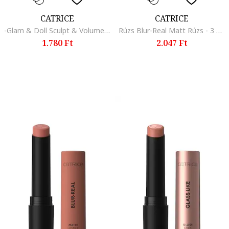
CATRICE
CATRICE
-Glam & Doll Sculpt & Volume vízálló szempillaspirál 10 ml
Rúzs Blur-Real Matt Rúzs - 3 g., 040
1.780 Ft
2.047 Ft