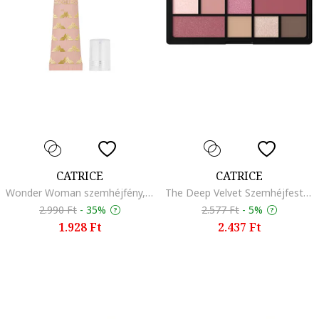
CATRICE
CATRICE
Wonder Woman szemhéjfény, 12 ml
The Deep Velvet Szemhéjfesték paletta, 9 g
2.990 Ft
-
35%
2.577 Ft
-
5%
1.928 Ft
2.437 Ft