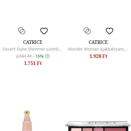
CATRICE
CATRICE
Desert Dune Shimmer szemhéjfesték, C03 Dune Breeze, 4 ml
Wonder Woman ajakbalzsam, 020 Proud, 1,3 ml
1.928 Ft
2.101 Ft
-
16%
1.751 Ft