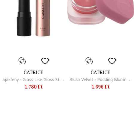
CATRICE
CATRICE
ajakfény - Glass Like Gloss Stick 3 g., Glace macchiato
Blush Velvet - Pudding Blurring Blush5 g, 010
1.780 Ft
1.696 Ft