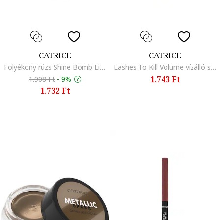
CATRICE
CATRICE
Folyékony rúzs Shine Bomb Lip Lacquer 010, 3 ml, 050
Lashes To Kill Volume vízálló szempillaspirál, 010 fekete, 10 ml
1.743 Ft
1.908 Ft
-
9%
1.732 Ft