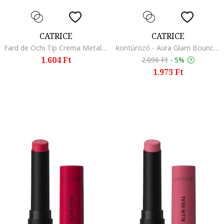
CATRICE
CATRICE
Fard de Ochi Tip Crema Metallic Spark Cream Eyeshadow 010, 4 G, Champagne Chic
kontúrozó - Aura Glam Bouncy Highlighter 010 - Moonlit Sand 6.4 g
1.604 Ft
2.096 Ft
-
5%
1.973 Ft