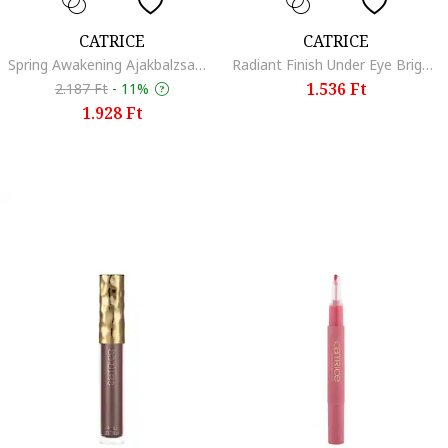
CATRICE
CATRICE
Spring Awakening Ajakbalzsam, C01 - Catrice Spring to life, 1.72 g
Radiant Finish Under Eye Brightener Setting Powder 020 laza púder, 2.3 g
1.536 Ft
2.187 Ft
-
11%
1.928 Ft