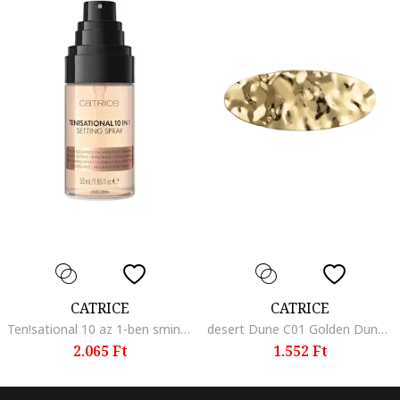
CATRICE
CATRICE
Ten!sational 10 az 1-ben sminkfixáló spray, 55 ml
desert Dune C01 Golden Dune hajcsat 1 db
2.065 Ft
1.552 Ft