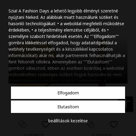
Szöveg méretének n
Szia! A Fashion Days a lehető legjobb élményt szeretné
Szöveg méretének c
nyújtani Neked. Az alábbiak miatt használunk sütiket és
hasonló technológiákat: • a weboldal megfelelő működése
Szóköz növelése
érdekében, • a teljesítmény elemzése céljából, és •
személyre szabott hirdetések esetén. Az ""Elfogadom""
Szóköz csökkentése
gombra klikkeléssel elfogadod, hogy adataitd(például a
webhely tevékenységét és a készülékkel kapcsolatos
Sortávolság növelés
információkat) akár mi, akár partnereink felhasználhatják a
fent felsorolt célokra. Amennyiben az ""Elutasítom""
Sortávolság csökken
gombot választod, ebben az esetben kizárólag a weboldal
működéséhez szükséges sütiket fogjuk hazsnálni és nem
Színek invertálása
jelenítünk meg szamélyre szabott hirdetéseket. A
beállításaidat bármikor módosíthatod, a ""Beállítások
Szürke színárnyalato
Elfogadom
kezelése"" gombra kattintva. Tudj meg többet
Cookie
Nagy kurzor
szabályzatunkról
.
accessibility
Elutasítom
Linkek aláhúzása
beállítások kezelése
Animációk letiltása