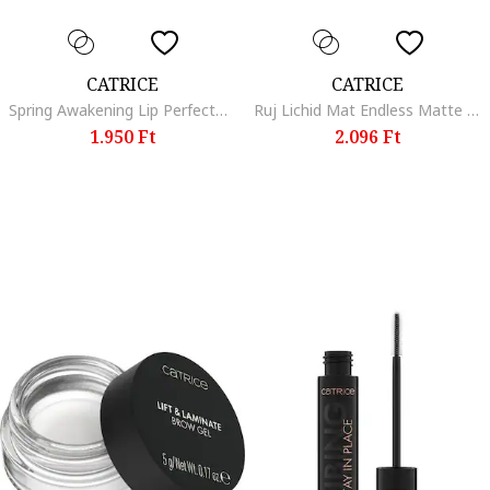
CATRICE
CATRICE
Spring Awakening Lip Perfector Ajakbalzsam, C03 Peachspiration, 1.72 g
Ruj Lichid Mat Endless Matte Liquid Lipstick 010, 4.5 ml, 090
1.950 Ft
2.096 Ft