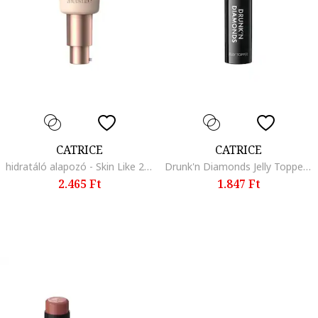
CATRICE
CATRICE
hidratáló alapozó - Skin Like 28 ml., 030N
Drunk'n Diamonds Jelly Topper szemhejfestek. 2,5 g., 010
2.465 Ft
1.847 Ft