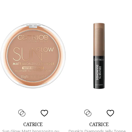
CATRICE
CATRICE
Sun Glow Matt bronzosito puder 035, 9,5 g, 035
Drunk'n Diamonds Jelly Topper szemhejfestek. 2,5 g., 030