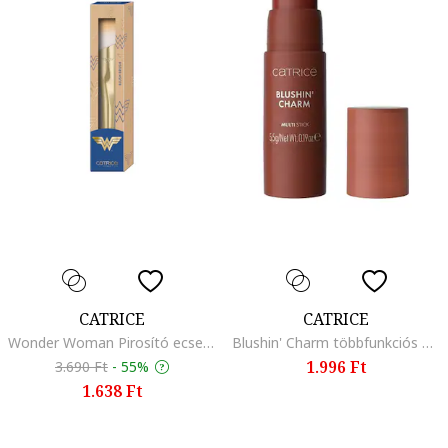
CATRICE
CATRICE
Wonder Woman Pirosító ecset, 1 db
Blushin' Charm többfunkciós bot 5,5 g 5797, Bordó
1.996 Ft
3.690 Ft
-
55%
1.638 Ft