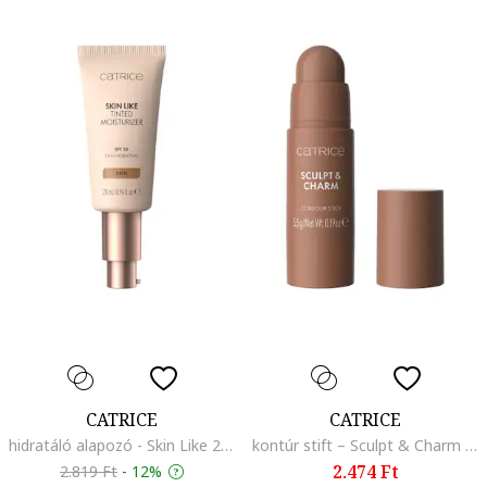
CATRICE
CATRICE
hidratáló alapozó - Skin Like 28 ml., 045/N045
kontúr stift – Sculpt & Charm Contour Stick 5,5 g., 020
2.474 Ft
2.819 Ft
-
12%