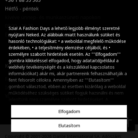
Hétfő - péntek
kivéve ünnep- és munkaszüneti napokon
Szöveg méretének n
08:00 - 16:30
Szia! A Fashion Days a lehető legjobb élményt szeretné
E-mail küldése
Szöveg méretének c
nyújtani Neked. Az alábbiak miatt használunk sütiket és
hasonló technológiákat: • a weboldal megfelelő működése
Szóköz növelése
érdekében, • a teljesítmény elemzése céljából, és •
személyre szabott hirdetések esetén. Az ""Elfogadom""
Szóköz csökkentése
gombra klikkeléssel elfogadod, hogy adataitd(például a
KÖZÖSSÉGI MÉDIA
webhely tevékenységét és a készülékkel kapcsolatos
Sortávolság növelés
információkat) akár mi, akár partnereink felhasználhatják a
Facebook
fent felsorolt célokra. Amennyiben az ""Elutasítom""
Sortávolság csökken
gombot választod, ebben az esetben kizárólag a weboldal
Instagram
működéséhez szükséges sütiket fogjuk hazsnálni és nem
Színek invertálása
Youtube
jelenítünk meg szamélyre szabott hirdetéseket. A
beállításaidat bármikor módosíthatod, a ""Beállítások
Szürke színárnyalato
Elfogadom
kezelése"" gombra kattintva. Tudj meg többet
Cookie
Nagy kurzor
szabályzatunkról
.
accessibility
Elutasítom
Linkek aláhúzása
Copyright © 2001-2026 Dante International SA, Adószám: