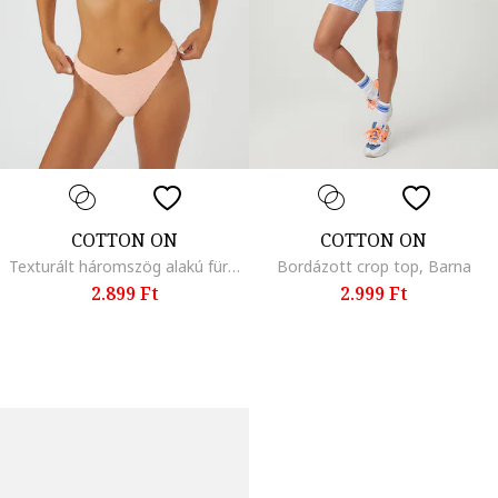
COTTON ON
COTTON ON
Texturált háromszög alakú fürdőruhafelső, Lazacszín
Bordázott crop top, Barna
2.899 Ft
2.999 Ft