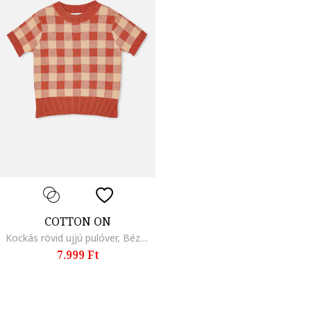
COTTON ON
Kockás rövid ujjú pulóver, Bézs/Téglavörös
7.999 Ft