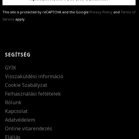
This site is protected by reCAPTCHA and the Google
Privacy Policy
and
Terms of
Service
apply.
GRATULÁLUNK!
Sikeresen feliratkoztál hírlevelünkre a(z)
%email%
címmel.
Alig várjuk, hogy elküldhessük neked márkáink legújabb kollekcióit,
SEGÍTSÉG
különleges ajánlatainkat és stílustippjeinket!
GYIK
Visszaküldési információ
Cookie Szabályzat
Felhasználási feltételek
Rólunk
Kapcsolat
Adatvédelem
Online vitarendezés
Elállás