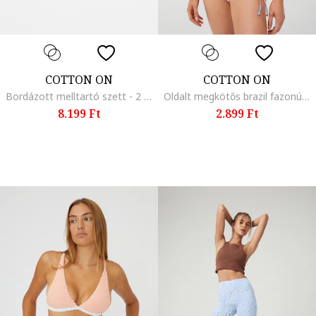
COTTON ON
COTTON ON
Bordázott melltartó szett - 2 db, Fekete
Oldalt megkötős brazil fazonú fürdőruhaalsó, Többszínű
8.199 Ft
2.899 Ft