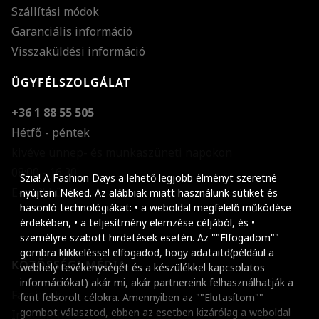
Szállítási módok
Garanciális információ
Visszaküldési információ
ÜGYFÉLSZOLGÁLAT
+36 1 88 55 505
Hétfő - péntek
kivéve ünnep- és munkaszüneti napokon
Szöveg méretének n
08:00 - 16:30
Szia! A Fashion Days a lehető legjobb élményt szeretné
E-mail küldése
Szöveg méretének c
nyújtani Neked. Az alábbiak miatt használunk sütiket és
hasonló technológiákat: • a weboldal megfelelő működése
Szóköz növelése
érdekében, • a teljesítmény elemzése céljából, és •
személyre szabott hirdetések esetén. Az ""Elfogadom""
Szóköz csökkentése
gombra klikkeléssel elfogadod, hogy adataitd(például a
KÖZÖSSÉGI MÉDIA
webhely tevékenységét és a készülékkel kapcsolatos
Sortávolság növelés
információkat) akár mi, akár partnereink felhasználhatják a
Facebook
fent felsorolt célokra. Amennyiben az ""Elutasítom""
Sortávolság csökken
gombot választod, ebben az esetben kizárólag a weboldal
Instagram