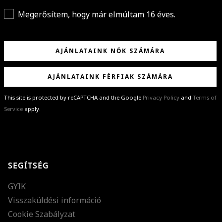
Megerősítem, hogy már elmúltam 16 éves.
AJÁNLATAINK NŐK SZÁMÁRA
AJÁNLATAINK FÉRFIAK SZÁMÁRA
This site is protected by reCAPTCHA and the Google
Privacy Policy
and
Terms of
Service
apply.
GRATULÁLUNK!
Sikeresen feliratkoztál hírlevelünkre a(z)
%email%
címmel.
Alig várjuk, hogy elküldhessük neked márkáink legújabb kollekcióit,
SEGÍTSÉG
különleges ajánlatainkat és stílustippjeinket!
GYIK
Visszaküldési információ
Cookie Szabályzat