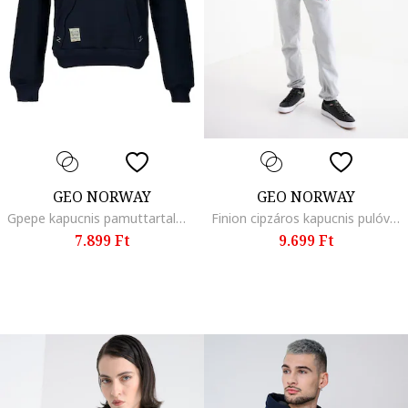
GEO NORWAY
GEO NORWAY
Gpepe kapucnis pamuttartalmú pulóver mintával, Sötétkék
Finion cipzáros kapucnis pulóver logóval, Melange szürke/Élénkpiros
7.899 Ft
9.699 Ft