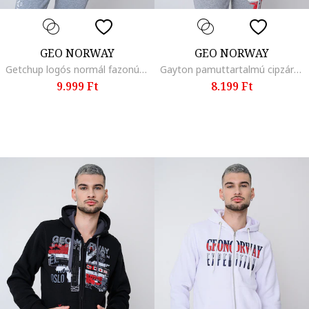
GEO NORWAY
GEO NORWAY
Getchup logós normál fazonú pulóver, Sötétpiros/Melange világosszürke/Tengerészkék
Gayton pamuttartalmú cipzáros pulóver kapucnival, Piros/Melange világosszürke/Kék
9.999 Ft
8.199 Ft