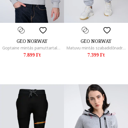
GEO NORWAY
GEO NORWAY
Goptaine mintás pamuttartalmú pulóver kapucnival, Melange szürke
Matuvu mintás szabadidőnadrág, Melange világosszürke
7.899 Ft
7.399 Ft