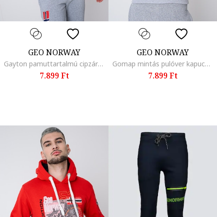
GEO NORWAY
GEO NORWAY
Gayton pamuttartalmú cipzáros pulóver kapucnival, Piros/Tengerészkék
Gomap mintás pulóver kapucnival és kenguruzsebbel, Piros/Világosszürke/Tengerészkék
7.899 Ft
7.899 Ft