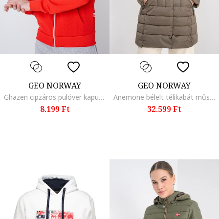
GEO NORWAY
GEO NORWAY
Ghazen cipzáros pulóver kapucnival és hímzett logóval, Piros/Tengerészkék
Anemone bélelt télikabát műszőrme szegélyes kapucnival, Sötétbarna
8.199 Ft
32.599 Ft