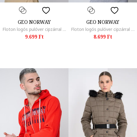
GEO NORWAY
GEO NORWAY
Floton logós pulóver cipzárral és kapucnival, Fehér/Fekete
Floton logós pulóver cipzárral és kapucnival, Szénszürke/Fehér
9.699 Ft
8.699 Ft