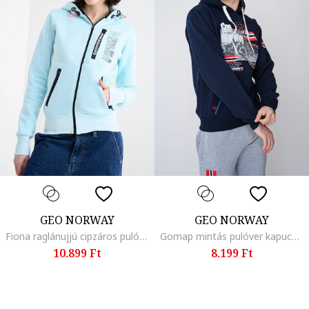
GEO NORWAY
GEO NORWAY
Fiona raglánujjú cipzáros pulóver kapucnival, Jégkék
Gomap mintás pulóver kapucnival és kenguruzsebbel, Piros/Narancssárga/Tengerészkék
10.899 Ft
8.199 Ft