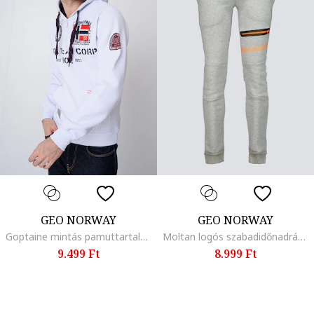
GEO NORWAY
GEO NORWAY
Goptaine mintás pamuttartalmú pulóver kapucnival, Piros/Fehér/Sötétkék
Moltan logós szabadidőnadrág, Világosszürke/Mandarinszín
9.499 Ft
8.999 Ft