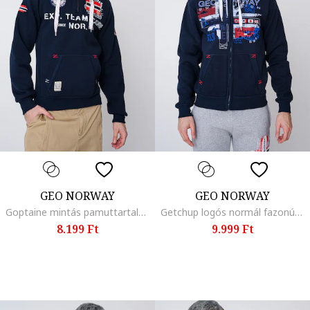
GEO NORWAY
GEO NORWAY
Goptaine mintás pamuttartalmú pulóver kapucnival, Piros/Fehér/Tengerészkék
Getchup logós normál fazonú pulóver, Bordó/Királykék/Tengerészkék
8.199 Ft
9.999 Ft