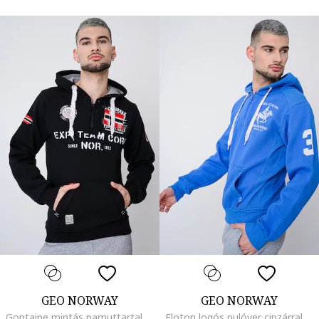
GEO NORWAY
GEO NORWAY
Goptaine mintás pamuttartalmú pulóver kapucnival, Piros/Fekete/Fehér
Floton logós pulóver cipzárral és kapucnival, Királykék/Fehér