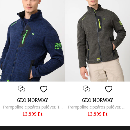
GEO NORWAY
GEO NORWAY
Trampoline cipzáros pulóver, Tengerészkék
Trampoline cipzáros pulóver, Melange sötétzöld
13.999 Ft
13.999 Ft