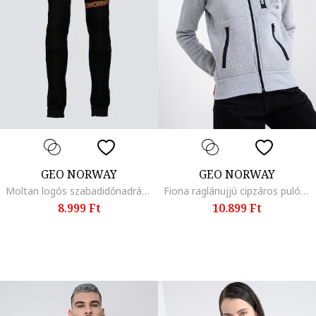
GEO NORWAY
GEO NORWAY
Moltan logós szabadidőnadrág, Fekete
Fiona raglánujjú cipzáros pulóver kapucnival, Melange szürke
8.999 Ft
10.899 Ft