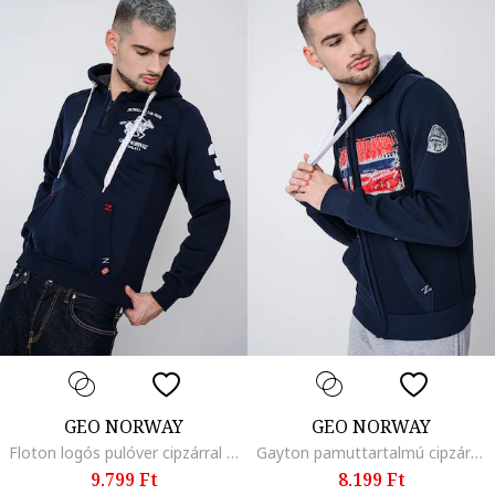
GEO NORWAY
GEO NORWAY
Floton logós pulóver cipzárral és kapucnival, Fehér/Tengerészkék
Gayton pamuttartalmú cipzáros pulóver kapucnival, Piros/Fehér/Sötétkék
9.799 Ft
8.199 Ft