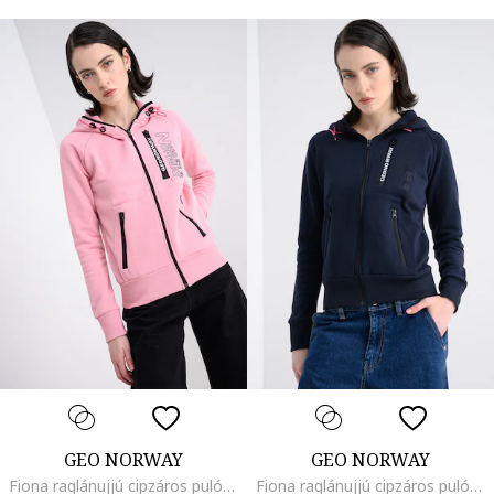
GEO NORWAY
GEO NORWAY
Fiona raglánujjú cipzáros pulóver kapucnival, Világos rózsaszín
Fiona raglánujjú cipzáros pulóver kapucnival, Tengerészkék