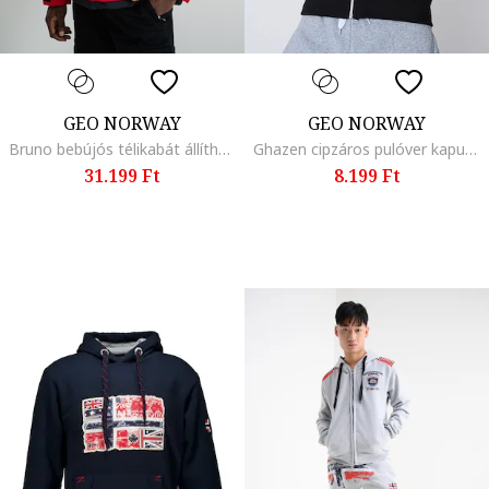
GEO NORWAY
GEO NORWAY
Bruno bebújós télikabát állítható derékrésszel, Piros/Fekete/Törtfehér
Ghazen cipzáros pulóver kapucnival és hímzett logóval, Fehér/Fekete/Élénkpiros
31.199 Ft
8.199 Ft