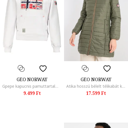
GEO NORWAY
GEO NORWAY
Gpepe kapucnis pamuttartalmú pulóver mintával, Fehér
Atika hosszú bélelt télikabát kapucnival, Páfrányzöld
9.499 Ft
17.599 Ft