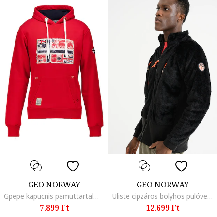
GEO NORWAY
GEO NORWAY
Gpepe kapucnis pamuttartalmú pulóver mintával, Élénkpiros
Uliste cipzáros bolyhos pulóver zsebekkel, Fekete
7.899 Ft
12.699 Ft