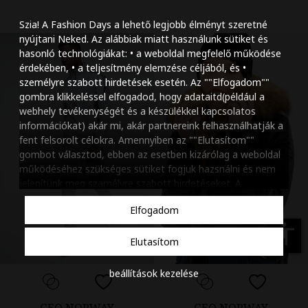
Szöveg méretének n
Szia! A Fashion Days a lehető legjobb élményt szeretné
Szöveg méretének c
nyújtani Neked. Az alábbiak miatt használunk sütiket és
hasonló technológiákat: • a weboldal megfelelő működése
Szóköz növelése
érdekében, • a teljesítmény elemzése céljából, és •
személyre szabott hirdetések esetén. Az ""Elfogadom""
Szóköz csökkentése
gombra klikkeléssel elfogadod, hogy adataitd(például a
webhely tevékenységét és a készülékkel kapcsolatos
Sortávolság növelés
információkat) akár mi, akár partnereink felhasználhatják a
fent felsorolt célokra. Amennyiben az ""Elutasítom""
Sortávolság csökken
gombot választod, ebben az esetben kizárólag a weboldal
működéséhez szükséges sütiket fogjuk hazsnálni és nem
Színek invertálása
jelenítünk meg szamélyre szabott hirdetéseket. A
beállításaidat bármikor módosíthatod, a ""Beállítások
Szürke színárnyalato
Elfogadom
kezelése"" gombra kattintva. Tudj meg többet
Cookie
Nagy kurzor
szabályzatunkról
.
accessibility
Elutasítom
Linkek aláhúzása
beállítások kezelése
Animációk letiltása