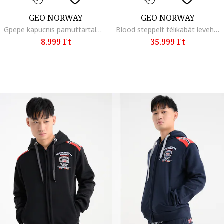
GEO NORWAY
GEO NORWAY
Gpepe kapucnis pamuttartalmú pulóver mintával, Fekete
Blood steppelt télikabát levehető övvel, Fekete
8.999 Ft
35.999 Ft