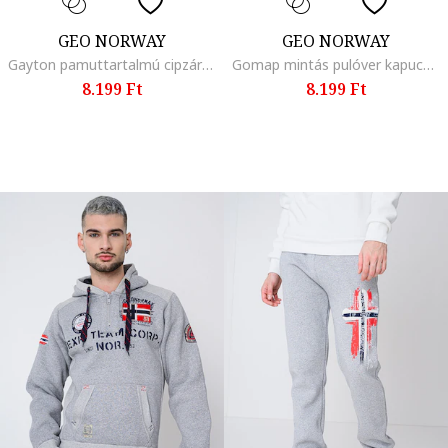
GEO NORWAY
GEO NORWAY
Gayton pamuttartalmú cipzáros pulóver kapucnival, Piros/Fehér/Tengerészkék
Gomap mintás pulóver kapucnival és kenguruzsebbel, Piros/Fekete/Világosszürke
8.199 Ft
8.199 Ft