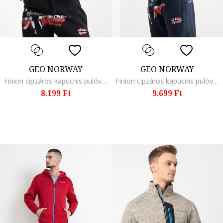
GEO NORWAY
GEO NORWAY
Finion cipzáros kapucnis pulóver logóval, Fekete
Finion cipzáros kapucnis pulóver logóval, Tengerészkék
8.199 Ft
9.699 Ft