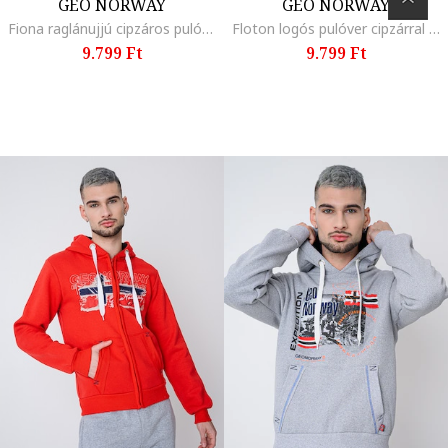
GEO NORWAY
GEO NORWAY
Fiona raglánujjú cipzáros pulóver kapucnival, Világosbarna
Floton logós pulóver cipzárral és kapucnival, Fehér/Élénkpiros
9.799 Ft
9.799 Ft