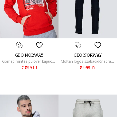
GEO NORWAY
GEO NORWAY
Gomap mintás pulóver kapucnival és kenguruzsebbel, Piros/Mandarinszín/Khaki
Moltan logós szabadidőnadrág, Tengerészkék
7.899 Ft
8.999 Ft