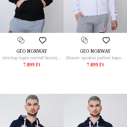
GEO NORWAY
GEO NORWAY
Getchup logós normál fazonú pulóver, Koptatott fekete
Ghazen cipzáros pulóver kapucnival és hímzett logóval, Bordó/Sötétkék/Fehér
7.899 Ft
7.899 Ft