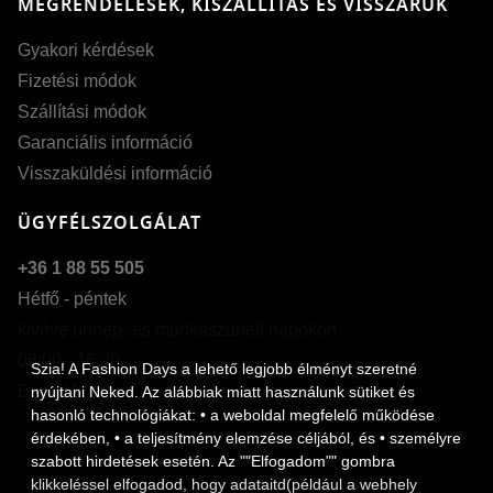
MEGRENDELÉSEK, KISZÁLLÍTÁS ÉS VISSZÁRUK
Gyakori kérdések
Fizetési módok
Szállítási módok
Garanciális információ
Visszaküldési információ
ÜGYFÉLSZOLGÁLAT
+36 1 88 55 505
Hétfő - péntek
kivéve ünnep- és munkaszüneti napokon
Szöveg méretének nö
08:00 - 16:30
Szia! A Fashion Days a lehető legjobb élményt szeretné
E-mail küldése
Szöveg méretének cs
nyújtani Neked. Az alábbiak miatt használunk sütiket és
hasonló technológiákat: • a weboldal megfelelő működése
Szóköz növelése
érdekében, • a teljesítmény elemzése céljából, és • személyre
szabott hirdetések esetén. Az ""Elfogadom"" gombra
Szóköz csökkentése
klikkeléssel elfogadod, hogy adataitd(például a webhely