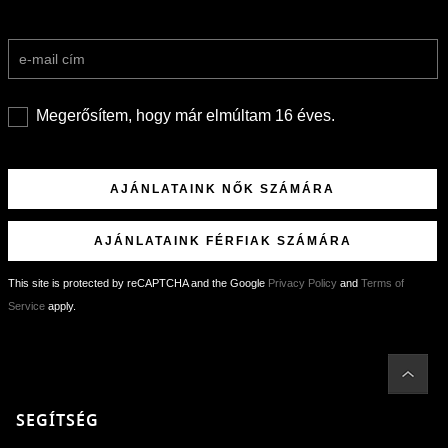
Megerősítem, hogy már elmúltam 16 éves.
AJÁNLATAINK NŐK SZÁMÁRA
AJÁNLATAINK FÉRFIAK SZÁMÁRA
This site is protected by reCAPTCHA and the Google
Privacy Policy
and
Terms of
Service
apply.
GRATULÁLUNK!
Sikeresen feliratkoztál hírlevelünkre a(z)
%email%
címmel.
Alig várjuk, hogy elküldhessük neked márkáink legújabb kollekcióit, különleges
SEGÍTSÉG
ajánlatainkat és stílustippjeinket!