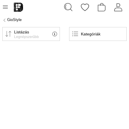
GioStyle
Listázás
Kategóriák
Legnépszerűbb