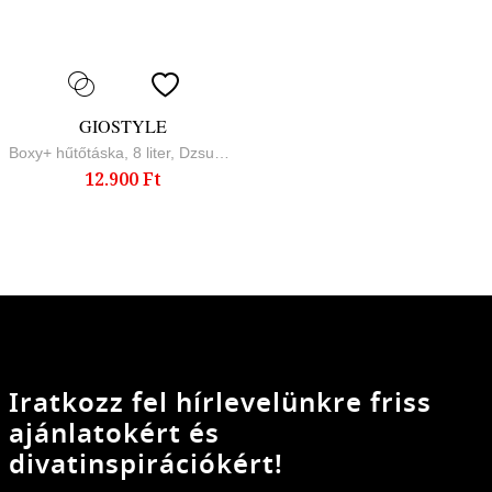
GIOSTYLE
Boxy+ hűtőtáska, 8 liter, Dzsungel
12.900 Ft
Iratkozz fel hírlevelünkre friss
ajánlatokért és
divatinspirációkért!