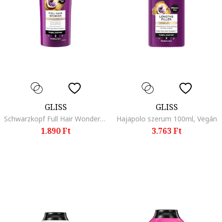
GLISS
GLISS
Schwarzkopf Full Hair Wonder sampon, törékeny és gyenge hajra, koffeinnel és peptidekkel, vegán formula, 250 ml
Hajapolo szerum 100ml, Vegán
1.890 Ft
3.763 Ft