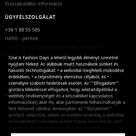
Visszaküldési információ
ÜGYFÉLSZOLGÁLAT
+36 1 88 55 505
Hétfő - péntek
kivéve ünnep- és munkaszüneti napokon
Szöveg méretének n
08:00 - 16:30
Szia! A Fashion Days a lehető legjobb élményt szeretné
E-mail küldése
Szöveg méretének c
nyújtani Neked. Az alábbiak miatt használunk sütiket és
hasonló technológiákat: • a weboldal megfelelő működése
Szóköz növelése
érdekében, • a teljesítmény elemzése céljából, és •
személyre szabott hirdetések esetén. Az ""Elfogadom""
Szóköz csökkentése
gombra klikkeléssel elfogadod, hogy adataitd(például a
KÖZÖSSÉGI MÉDIA
webhely tevékenységét és a készülékkel kapcsolatos
Sortávolság növelés
információkat) akár mi, akár partnereink felhasználhatják a
Facebook
fent felsorolt célokra. Amennyiben az ""Elutasítom""
Sortávolság csökken
gombot választod, ebben az esetben kizárólag a weboldal
Instagram
működéséhez szükséges sütiket fogjuk hazsnálni és nem
Színek invertálása
Youtube
jelenítünk meg szamélyre szabott hirdetéseket. A
beállításaidat bármikor módosíthatod, a ""Beállítások
Szürke színárnyalato