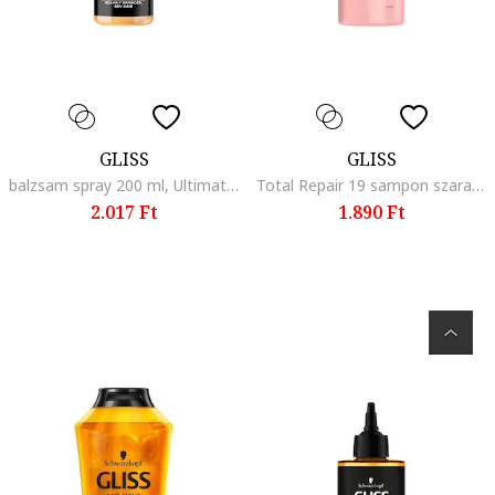
GLISS
GLISS
balzsam spray 200 ml, Ultimate Repair
Total Repair 19 sampon szaraz es serult hajra, 250 ml, Split Hair Miracle
2.017 Ft
1.890 Ft