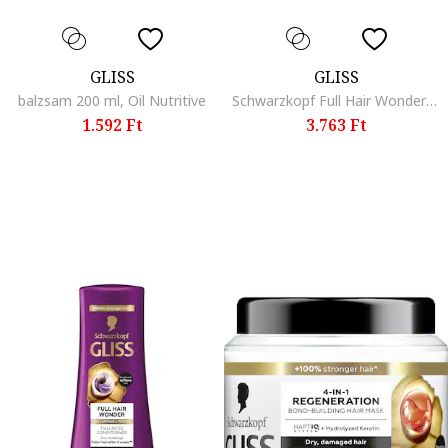
GLISS
GLISS
balzsam 200 ml, Oil Nutritive
Schwarzkopf Full Hair Wonder aktiváló hajápoló kezelés a fejbőr és a hajgyökerek számára, törékeny és gyenge hajra, fejbőrre, koffeinnel és peptidekkel, vegán formula, 100 ml
1.592 Ft
3.763 Ft