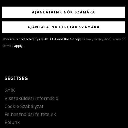
AJÁNLATAINK NŐK SZÁMÁRA
AJÁNLATAINK FÉRFIAK SZÁMÁRA
This site is protected by reCAPTCHA and the Google
Privacy Policy
and
Terms of
Service
apply.
GRATULÁLUNK!
Sikeresen feliratkoztál hírlevelünkre a(z)
%email%
címmel.
Alig várjuk, hogy elküldhessük neked márkáink legújabb kollekcióit,
SEGÍTSÉG
különleges ajánlatainkat és stílustippjeinket!
GYIK
Visszaküldési információ
Cookie Szabályzat
Felhasználási feltételek
Rólunk