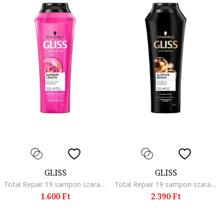
GLISS
GLISS
Total Repair 19 sampon szaraz es serult hajra, 250 ml, Supreme Length
Total Repair 19 sampon szaraz es serult hajra, 250 ml, Ultimateoil Elixir
1.600 Ft
2.390 Ft