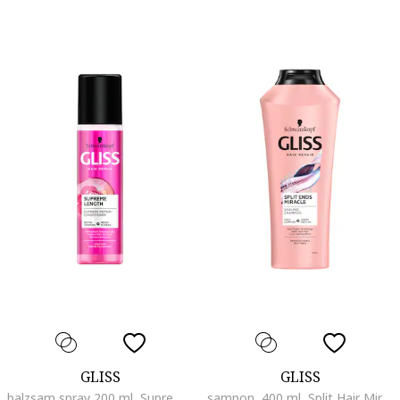
GLISS
GLISS
balzsam spray 200 ml, Supreme Length
sampon, 400 ml, Split Hair Miracle