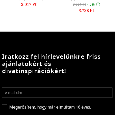
2.017 Ft
3.961 Ft
-
5%
3.738 Ft
Iratkozz fel hírlevelünkre friss
ajánlatokért és
divatinspirációkért!
Megerősítem, hogy már elmúltam 16 éves.