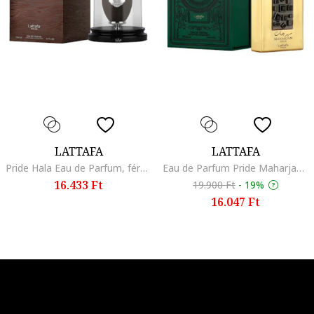
LATTAFA
LATTAFA
Pride Hala Eau de Parfum, férfi, 100 ml
Eau de Parfum Pride Maharjan Gold, uniszex, 100 ml
16.433 Ft
19.900 Ft
-
19%
16.047 Ft