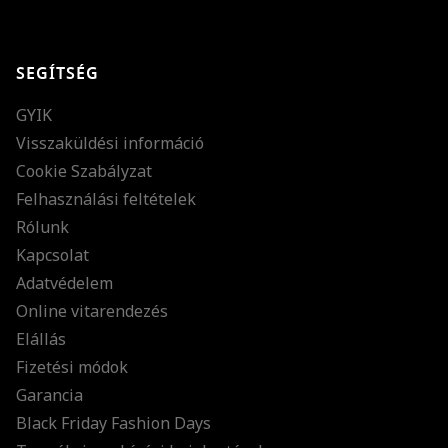
GRATULÁLUNK!
Sikeresen feliratkoztál hírlevelünkre a(z)
%email%
címmel.
Alig várjuk, hogy elküldhessük neked márkáink legújabb kollekcióit,
SEGÍTSÉG
különleges ajánlatainkat és stílustippjeinket!
GYIK
Visszaküldési információ
Cookie Szabályzat
Felhasználási feltételek
Rólunk
Kapcsolat
Adatvédelem
Online vitarendezés
Elállás
Fizetési módok
Garancia
Black Friday Fashion Days