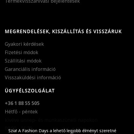
Termékvisszahívási bejelentések
MEGRENDELÉSEK, KISZÁLLÍTÁS ÉS VISSZÁRUK
Gyakori kérdések
Fizetési módok
Szállítási módok
Garanciális információ
Visszaküldési információ
ÜGYFÉLSZOLGÁLAT
+36 1 88 55 505
Hétfő - péntek
kivéve ünnep- és munkaszüneti napokon
Szöveg méretének n
08:00 - 16:30
Szia! A Fashion Days a lehető legjobb élményt szeretné