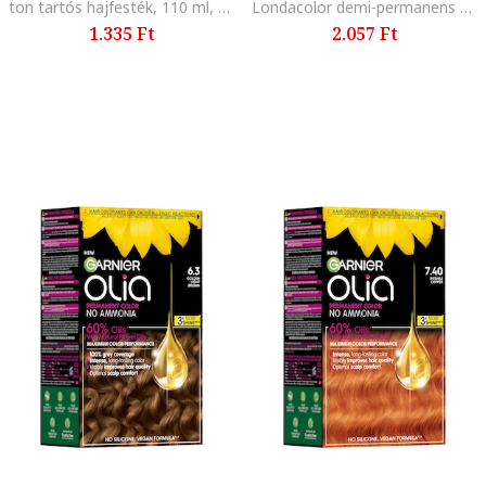
ton tartós hajfesték, 110 ml, Volcanic red 77/44
Londacolor demi-permanens hajfesték 0/68
1.335 Ft
2.057 Ft