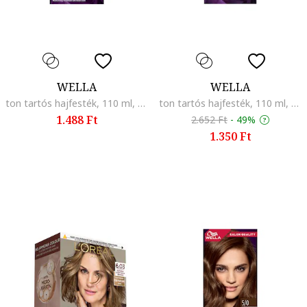
WELLA
WELLA
ton tartós hajfesték, 110 ml, Hazelnut 7/3
ton tartós hajfesték, 110 ml, Chocolate with caramel 8/74
1.488 Ft
2.652 Ft
-
49%
1.350 Ft