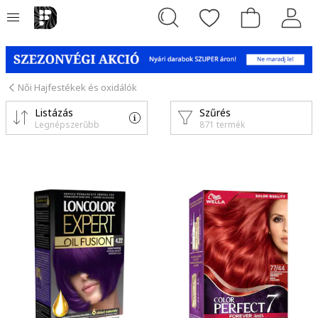
Női Hajfestékek és oxidálók
Listázás
Szűrés
Legnépszerűbb
871 termék