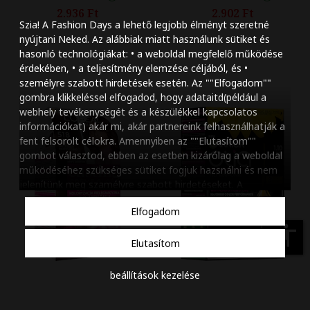
Szöveg méretének n
2.936 Ft
2.902 Ft
Szia! A Fashion Days a lehető legjobb élményt szeretné
Szöveg méretének c
nyújtani Neked. Az alábbiak miatt használunk sütiket és
hasonló technológiákat: • a weboldal megfelelő működése
Szóköz növelése
érdekében, • a teljesítmény elemzése céljából, és •
személyre szabott hirdetések esetén. Az ""Elfogadom""
Szóköz csökkentése
gombra klikkeléssel elfogadod, hogy adataitd(például a
webhely tevékenységét és a készülékkel kapcsolatos
Sortávolság növelés
információkat) akár mi, akár partnereink felhasználhatják a
fent felsorolt célokra. Amennyiben az ""Elutasítom""
Sortávolság csökken
gombot választod, ebben az esetben kizárólag a weboldal
működéséhez szükséges sütiket fogjuk hazsnálni és nem
Színek invertálása
jelenítünk meg szamélyre szabott hirdetéseket. A
beállításaidat bármikor módosíthatod, a ""Beállítások
Szürke színárnyalato
Elfogadom
kezelése"" gombra kattintva. Tudj meg többet
Cookie
Nagy kurzor
szabályzatunkról
.
accessibility
Elutasítom
Linkek aláhúzása
beállítások kezelése
Animációk letiltása