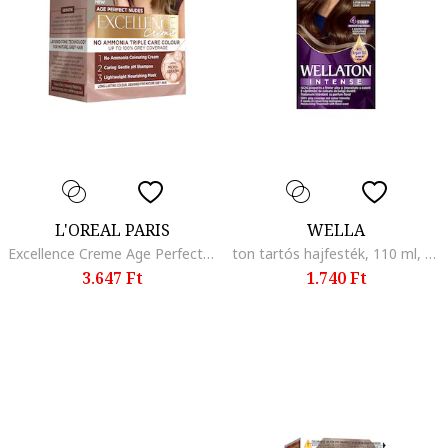
L'OREAL PARIS
WELLA
Excellence Creme Age Perfect Nudes Natural ammóniamentes tartós hajfesték, érett ősz hajra tervezve, erősíti és táplálja a hajat, 192 ml, 6.03, 192 ml
ton tartós hajfesték, 110 ml, Light satin 5/0
3.647 Ft
1.740 Ft