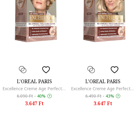
L'OREAL PARIS
L'OREAL PARIS
Excellence Creme Age Perfect Nudes Natural ammóniamentes tartós hajfesték, érett ősz hajra tervezve, erősíti és táplálja a hajat, 192 ml, 7.31, 192 ml
Excellence Creme Age Perfect Nudes Natural ammóniamentes tartós hajfesték, érett ősz hajra tervezve, erősíti és táplálja a hajat, 192 ml, 9.31, 192 ml
6.090 Ft
-
40%
6.490 Ft
-
43%
3.647 Ft
3.647 Ft