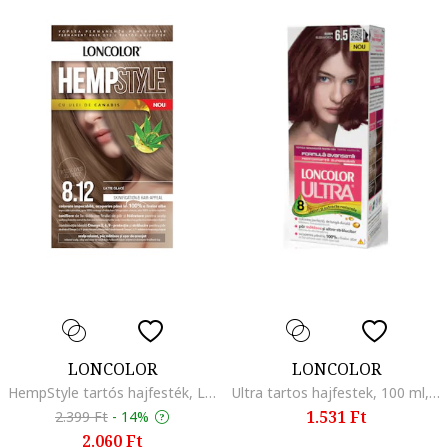
LONCOLOR
LONCOLOR
HempStyle tartós hajfesték, Latte Glace
Ultra tartos hajfestek, 100 ml, 6.5
1.531 Ft
2.399 Ft
-
14%
2.060 Ft