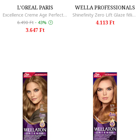
L'OREAL PARIS
WELLA PROFESSIONALS
Excellence Creme Age Perfect Nudes Natural ammóniamentes tartós hajfesték, érett ősz hajra tervezve, erősíti és táplálja a hajat, 192 ml, 10.13, 192 ml
Shinefinity Zero Lift Glaze félig permanens hajfesték 60 ml, Strawberry Wine
4.113 Ft
6.490 Ft
-
43%
3.647 Ft