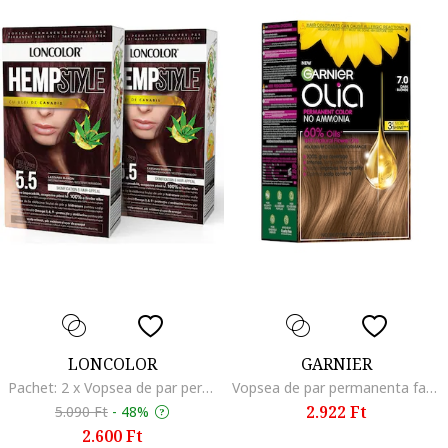
LONCOLOR
GARNIER
Pachet: 2 x Vopsea de par permanenta HempStyle 4.22 Violet Intens, 100 ml, Mahagóni Barna Középszőke
Vopsea de par permanenta fara amoniac Olia 1.0 Night Black, 174 ml, Dark Blonde
2.922 Ft
5.090 Ft
-
48%
2.600 Ft