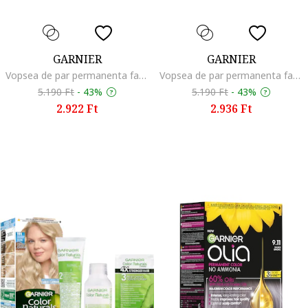
GARNIER
GARNIER
Vopsea de par permanenta fara amoniac Olia 1.0 Night Black, 174 ml, ARANY VILAGOS BARNA
Vopsea de par permanenta fara amoniac Olia 1.0 Night Black, 174 ml, Intense copper
5.190 Ft
-
43%
5.190 Ft
-
43%
2.922 Ft
2.936 Ft