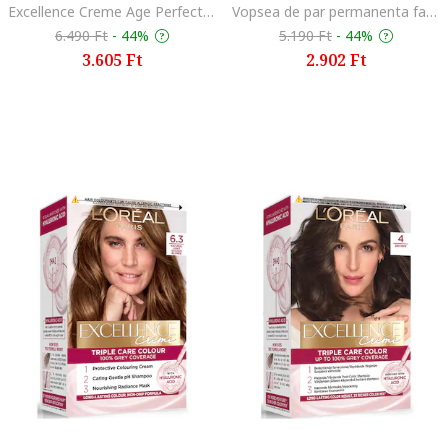
Excellence Creme Age Perfect Nudes Natural ammóniamentes tartós hajfesték, érett ősz hajra tervezve, erősíti és táplálja a hajat, 192 ml, 8.13, 192 ml
Vopsea de par permanenta fara amoniac Olia 1.0 Night Black, 174 ml, Platina Fekete
6.490 Ft
-
44%
5.190 Ft
-
44%
3.605 Ft
2.902 Ft