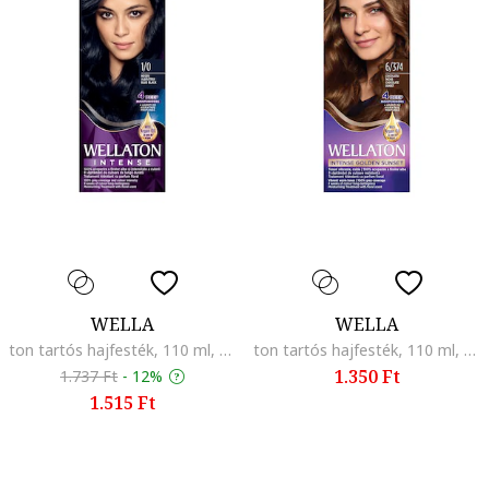
WELLA
WELLA
ton tartós hajfesték, 110 ml, Black Blue 1/0
ton tartós hajfesték, 110 ml, Sotet Csokoladebarna 6/374
1.350 Ft
1.737 Ft
-
12%
1.515 Ft