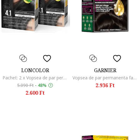
LONCOLOR
GARNIER
Pachet: 2 x Vopsea de par permanenta HempStyle 4.22 Violet Intens, 100 ml, Kozepes hamvas barna
Vopsea de par permanenta fara amoniac Olia 1.0 Night Black, 174 ml, Soft Black
2.936 Ft
5.090 Ft
-
48%
2.600 Ft