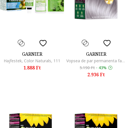
GARNIER
GARNIER
Hajfestek, Color Naturals, 111
Vopsea de par permanenta fara amoniac Olia 1.0 Night Black, 174 ml, Silver Smoke
1.888 Ft
5.190 Ft
-
43%
2.936 Ft