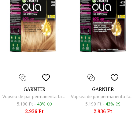
GARNIER
GARNIER
Vopsea de par permanenta fara amoniac Olia 1.0 Night Black, 174 ml, Light Blonde
Vopsea de par permanenta fara amoniac Olia 1.0 Night Black, 174 ml, Jeges csokolade
5.190 Ft
-
43%
5.190 Ft
-
43%
2.936 Ft
2.936 Ft