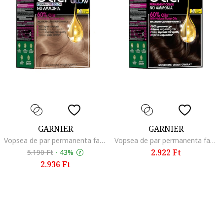
GARNIER
GARNIER
Vopsea de par permanenta fara amoniac Olia 1.0 Night Black, 174 ml, Iridescent Blonde
Vopsea de par permanenta fara amoniac Olia 1.0 Night Black, 174 ml, Dark Brown
2.922 Ft
5.190 Ft
-
43%
2.936 Ft