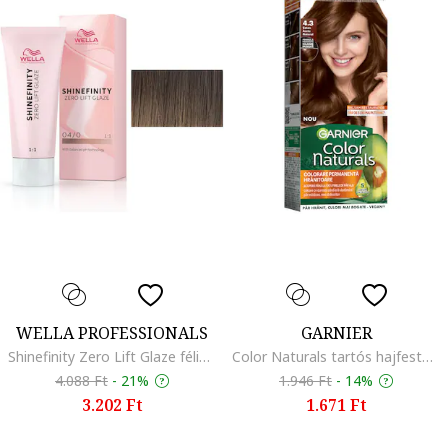
WELLA PROFESSIONALS
GARNIER
Shinefinity Zero Lift Glaze félig permanens hajfesték 60 ml, Natural Espresso
Color Naturals tartós hajfesték, 110 ml, aranybarna
4.088 Ft
-
21%
1.946 Ft
-
14%
3.202 Ft
1.671 Ft