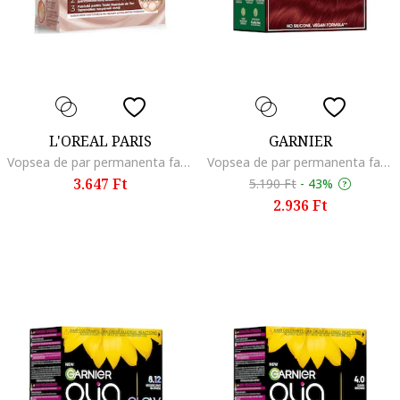
L'OREAL PARIS
GARNIER
Vopsea de par permanenta fara amoniac Excellence Universal Nudes Reds 7UR Cupru Universal/ Universal Copper, 192 ml, Vilagos rez
Vopsea de par permanenta fara amoniac Olia 1.0 Night Black, 174 ml, Intense Red
3.647 Ft
5.190 Ft
-
43%
2.936 Ft