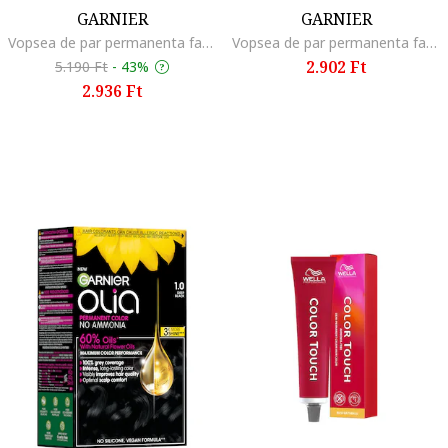
GARNIER
GARNIER
Vopsea de par permanenta fara amoniac Olia 1.0 Night Black, 174 ml, Brown
Vopsea de par permanenta fara amoniac Olia 1.0 Night Black, 174 ml, Beige Dark Blonde
2.902 Ft
5.190 Ft
-
43%
2.936 Ft