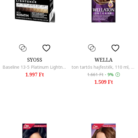
SYOSS
WELLA
Baseline 13-5 Platinum Lightner szőkítő, 157.5 ml
ton tartós hajfesték, 110 ml, Dark chocolate 6/77
1.997 Ft
1.661 Ft
-
9%
1.509 Ft