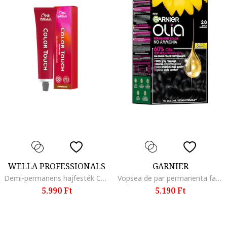
WELLA PROFESSIONALS
GARNIER
Demi-permanens hajfesték Color Touch, 60 ml, 6/7
Vopsea de par permanenta fara amoniac Olia 1.0 Night Black, 174 ml, Black Diamond
5.990 Ft
5.190 Ft