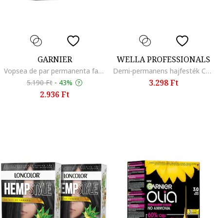
GARNIER
WELLA PROFESSIONALS
Vopsea de par permanenta fara amoniac Olia 1.0 Night Black, 174 ml, Night Black
Demi-permanens hajfesték Color Touch, 60 ml, 9/16
3.298 Ft
5.190 Ft
-
43%
2.936 Ft