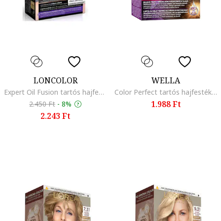
LONCOLOR
WELLA
Expert Oil Fusion tartós hajfesték, 100 ml, 4.22
Color Perfect tartós hajfesték, 135ml, Volcanic red 77/44
1.988 Ft
2.450 Ft
-
8%
2.243 Ft