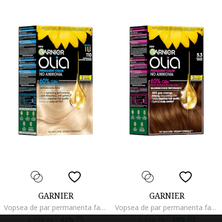
GARNIER
GARNIER
Vopsea de par permanenta fara amoniac Olia 1.0 Night Black, 174 ml, Extra vilagos natur szoke
Vopsea de par permanenta fara amoniac Olia 1.0 Night Black, 174 ml, Golden Brown
5.190 Ft
-
43%
5.190 Ft
-
44%