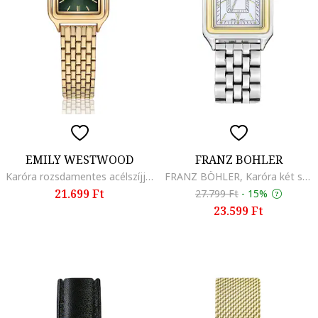
EMILY WESTWOOD
FRANZ BOHLER
Karóra rozsdamentes acélszíjjal, Aranyszín
FRANZ BÖHLER, Karóra két színárnyalatú dizájnnal, Ezüstszín
21.699 Ft
27.799 Ft
-
15%
23.599 Ft