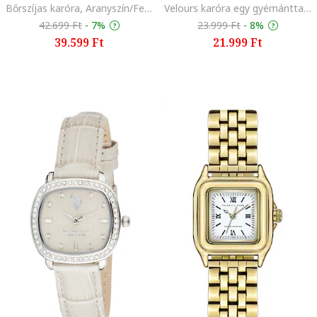
Bőrszíjas karóra, Aranyszín/Fekete
Velours karóra egy gyémánttal és bőrszíjjal, Aranyszín/Fekete
42.699 Ft
-
7%
23.999 Ft
-
8%
39.599 Ft
21.999 Ft