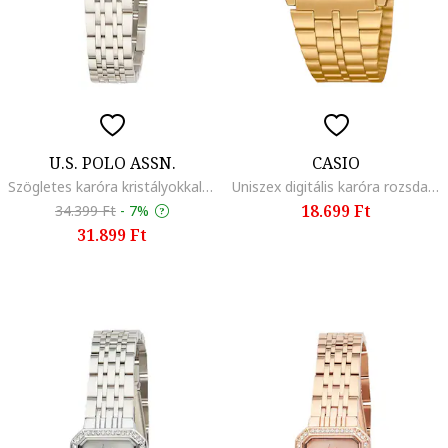
U.S. POLO ASSN.
CASIO
Szögletes karóra kristályokkal, Ezüstszín
Uniszex digitális karóra rozsdamentes acélszíjjal, Aranyszín
18.699 Ft
34.399 Ft
-
7%
31.899 Ft