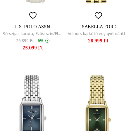
U.S. POLO ASSN.
ISABELLA FORD
Bőrszíjas karóra, Ezüstszín/Elefántcsont
Velours karkötő egy gyémánttal, Aranyszín
26.999 Ft
26.899 Ft
-
6%
25.099 Ft