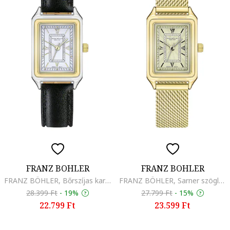
FRANZ BOHLER
FRANZ BOHLER
FRANZ BÖHLER, Bőrszíjas karóra, Fekete
FRANZ BÖHLER, Sarner szögletes karóra hálós szíjjal, Aranyszín
28.399 Ft
-
19%
27.799 Ft
-
15%
22.799 Ft
23.599 Ft