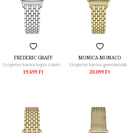
FREDERIC GRAFF
MONICA MONACO
Szögletes karóra logós számlappal, Ezüstszín
Szögletes karóra gyémántokkal díszített számlappal, Aranyszín
19.699 Ft
20.099 Ft