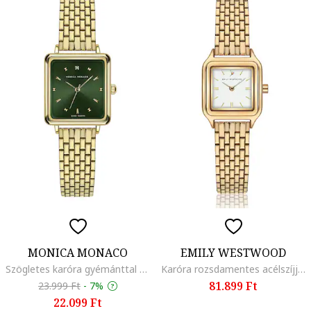
MONICA MONACO
EMILY WESTWOOD
Szögletes karóra gyémánttal díszítve, Aranyszín
Karóra rozsdamentes acélszíjjal, világos aranyszín
81.899 Ft
23.999 Ft
-
7%
22.099 Ft