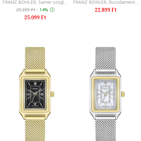
FRANZ BÖHLER, Sarner szögletes karóra rozsdamentes acél szíjjal, Aranyszín
FRANZ BÖHLER, Rozsdamentes acél karóra, Aranyszín
22.899 Ft
29.299 Ft
-
14%
25.099 Ft