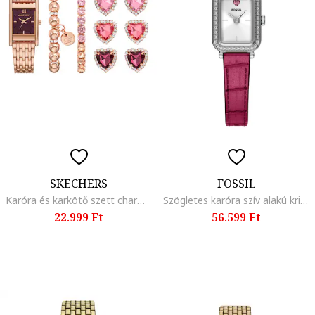
SKECHERS
FOSSIL
Karóra és karkötő szett charmokkal - 9 részes, Rózsaarany, Rózsaszín
Szögletes karóra szív alakú kristállyal, Rózsaszín
22.999 Ft
56.599 Ft