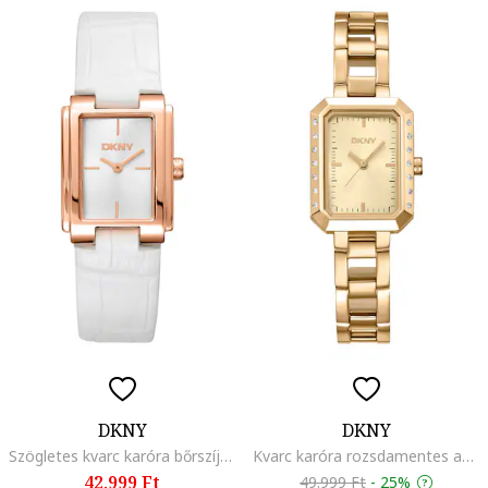
DKNY
DKNY
Szögletes kvarc karóra bőrszíjjal, Rózsaarany/Fehér
Kvarc karóra rozsdamentes acélrészlettel, Aranyszín
42.999 Ft
49.999 Ft
-
25%