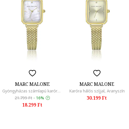
MARC MALONE
MARC MALONE
Gyöngyházas számlapú karóra, Aranyszín
Karóra hálós szíjjal, Aranyszín
30.199 Ft
21.799 Ft
-
16%
18.299 Ft