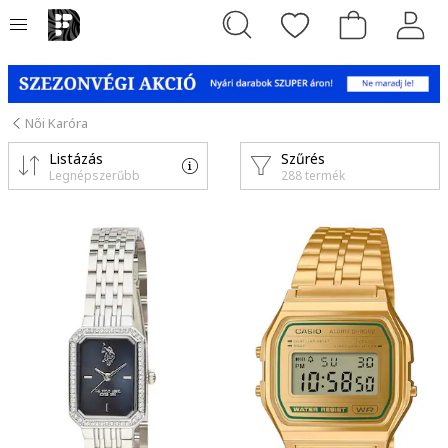
Női Karóra
Listázás
Szűrés
Legnépszerűbb
288 termék