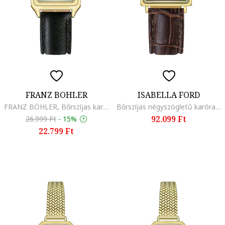
FRANZ BOHLER
ISABELLA FORD
FRANZ BÖHLER, Bőrszíjas karóra, Fekete
Bőrszíjas négyszögletű karóra, Aranyszín/Konyakbarna
92.099 Ft
26.999 Ft
-
15%
22.799 Ft