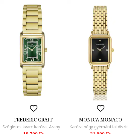
FREDERIC GRAFF
MONICA MONACO
Szögletes kvarc karóra, Aranyszín
Karóra négy gyémánttal díszítve, Aranyszín
19.799 Ft
21.999 Ft