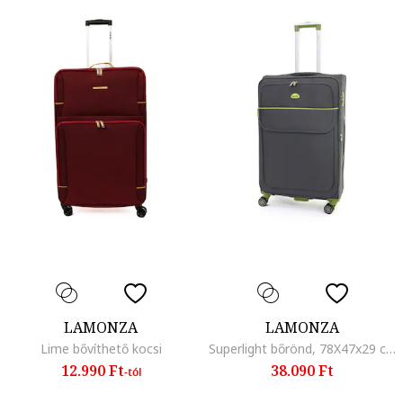
LAMONZA
LAMONZA
Lime bővíthető kocsi
Superlight bőrönd, 78X47x29 cm, 3,6 kg, 30%-ig kihúzható, szürke / zöld
12.990 Ft
38.090 Ft
-tól