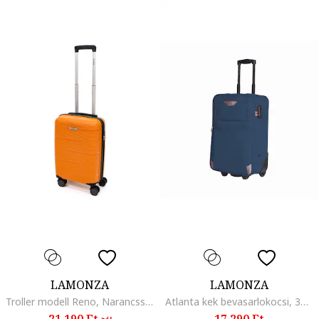
LAMONZA
LAMONZA
Troller modell Reno, Narancssárga
Atlanta kek bevasarlokocsi, 39.6 l
21.190 Ft
17.290 Ft