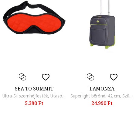
SEA TO SUMMIT
LAMONZA
Ultra-Sil szemhéjfesték, Utazó alvó maszk, fűszeres narancs
Superlight bőrönd, 42 cm, Szürke
5.390 Ft
24.990 Ft