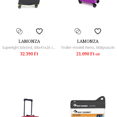
LAMONZA
LAMONZA
Superlight bőrönd, 68x41x26 cm, 3.1 kg, 30% bővíthető, Szürke/Zöld
Troller modell Reno, Mályvaszín
32.390 Ft
21.090 Ft
-tól