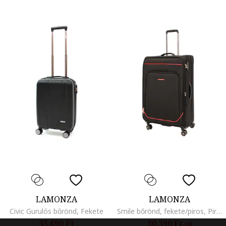
LAMONZA
LAMONZA
Civic Gurulós bőrönd, Fekete
Smile bőrönd, fekete/piros, Piros/Fekete
35.690 Ft
30.390 Ft
-tól