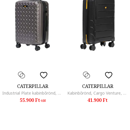
CATERPILLAR
CATERPILLAR
Industrial Plate kabinbőrönd, ABS, 37.5x23.5x54 cm (HxSzxM)
Kabinbőrönd, Cargo Venture, polipropilén, 39x22.5x57 cm (HxSzxM)
55.900 Ft
41.900 Ft
-tól