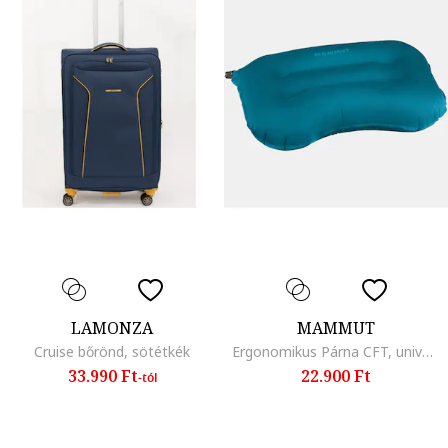
LAMONZA
MAMMUT
Cruise bőrönd, sötétkék
Ergonomikus Párna CFT, univerzális méret, sötét pacifik
33.990 Ft
22.900 Ft
-tól