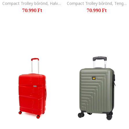
Compact Trolley bőrönd, Halványlila
Compact Trolley bőrönd, Tengerészkék
70.990 Ft
70.990 Ft