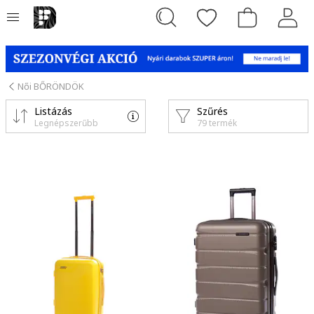
Női BŐRÖNDÖK
Listázás
Szűrés
Legnépszerűbb
79 termék