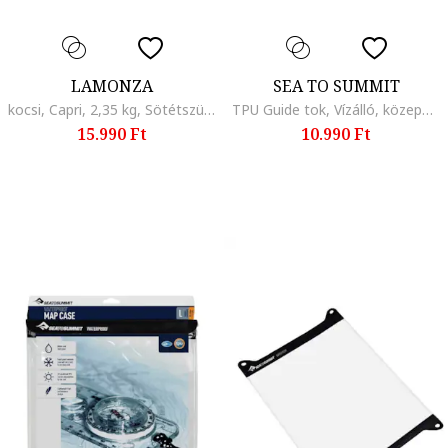
LAMONZA
SEA TO SUMMIT
kocsi, Capri, 2,35 kg, Sötétszürke
TPU Guide tok, Vízálló, közepesen átlátszó, 28,2x33,2 cm, fekete
15.990 Ft
10.990 Ft