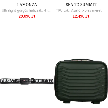
LAMONZA
SEA TO SUMMIT
Ultralight görgős hátizsák, 4 rekeszes, 46x34x18 cm, sötétkék
TPU tok, Vízálló, XL-es méretű, 17x9,2 cm, fekete
29.090 Ft
12.490 Ft