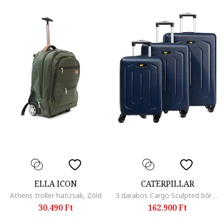
ELLA ICON
CATERPILLAR
Athens troller hatizsak, Zöld
3 darabos Cargo Sculpted bőrönd szett, ABS+PC, 28L, 54L, 87L - éjkék
30.490 Ft
162.900 Ft