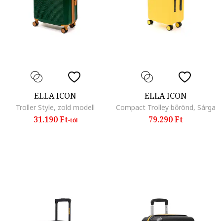
ELLA ICON
ELLA ICON
Troller Style, zold modell
Compact Trolley bőrönd, Sárga
31.190 Ft
79.290 Ft
-tól