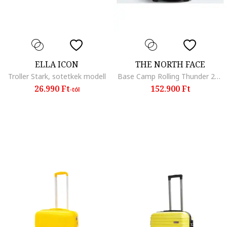
ELLA ICON
THE NORTH FACE
Troller Stark, sotetkek modell
Base Camp Rolling Thunder 22 bőrönd, 40l, 55cm, sárga
26.990 Ft
152.900 Ft
-tól