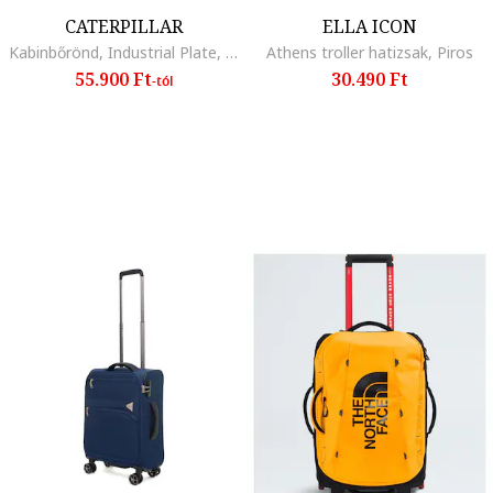
CATERPILLAR
ELLA ICON
Kabinbőrönd, Industrial Plate, ABS, 37.5x23.5x54 cm (HxSzxM)
Athens troller hatizsak, Piros
55.900 Ft
30.490 Ft
-tól