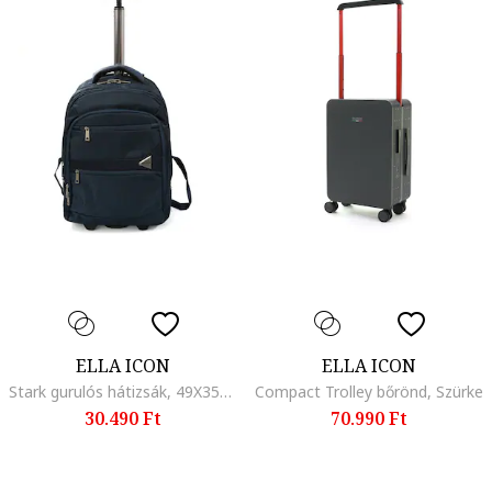
ELLA ICON
ELLA ICON
Stark gurulós hátizsák, 49X35X23 cm, kék
Compact Trolley bőrönd, Szürke
30.490 Ft
70.990 Ft