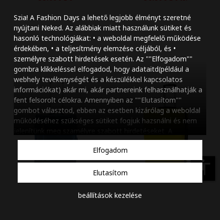
Szöveg méretének n
Szia! A Fashion Days a lehető legjobb élményt szeretné
Szöveg méretének c
nyújtani Neked. Az alábbiak miatt használunk sütiket és
hasonló technológiákat: • a weboldal megfelelő működése
Szóköz növelése
érdekében, • a teljesítmény elemzése céljából, és •
személyre szabott hirdetések esetén. Az ""Elfogadom""
Szóköz csökkentése
gombra klikkeléssel elfogadod, hogy adataitd(például a
webhely tevékenységét és a készülékkel kapcsolatos
Sortávolság növelés
információkat) akár mi, akár partnereink felhasználhatják a
fent felsorolt célokra. Amennyiben az ""Elutasítom""
Sortávolság csökken
gombot választod, ebben az esetben kizárólag a weboldal
működéséhez szükséges sütiket fogjuk hazsnálni és nem
Színek invertálása
jelenítünk meg szamélyre szabott hirdetéseket. A
beállításaidat bármikor módosíthatod, a ""Beállítások
Szürke színárnyalato
Elfogadom
kezelése"" gombra kattintva. Tudj meg többet
Cookie
Nagy kurzor
szabályzatunkról
.
accessibility
Elutasítom
Linkek aláhúzása
beállítások kezelése
Animációk letiltása