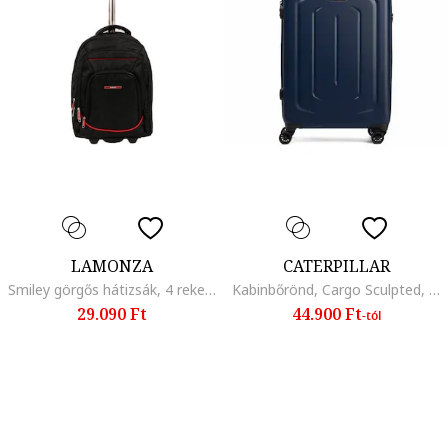
LAMONZA
CATERPILLAR
Smiley görgős hátizsák, 4 rekeszes, 46x34x18 cm, fekete
Kabinbőrönd, Cargo Sculpted, ABS+PC – éjkék
29.090 Ft
44.900 Ft
-tól