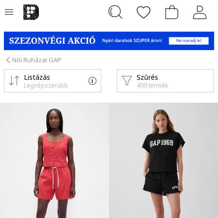
Női Ruházat GAP
Listázás
Szűrés
Legnépszerűbb
409 termék