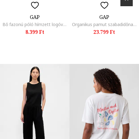
GAP
GAP
Bő fazonú póló hímzett logóval, Világos rózsaszín,
Organikus pamut szabadidőnadrág kontrasztos oldalcsíkokkal, Zöld,
8.399 Ft
23.799 Ft