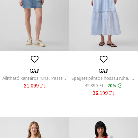
GAP
GAP
Állítható kantáros ruha, Pasztellkék,
Spagettipántos hosszú ruha, Pasztellkék,
21.099 Ft
45.399 Ft
-
20%
36.199 Ft