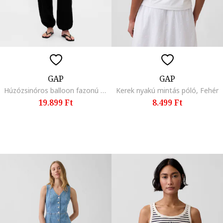
GAP
GAP
Húzózsinóros balloon fazonú pamutnadrág, Fekete,
Kerek nyakú mintás póló, Fehér
19.899 Ft
8.499 Ft