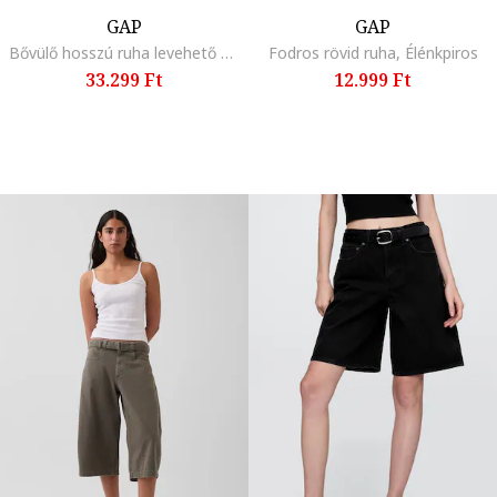
GAP
GAP
Bővülő hosszú ruha levehető pántokkal, Piros
Fodros rövid ruha, Élénkpiros
33.299 Ft
12.999 Ft