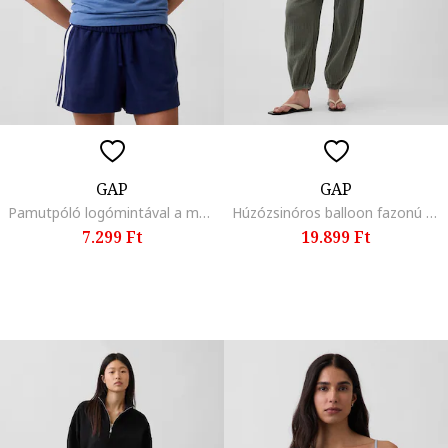
GAP
GAP
Pamutpóló logómintával a mellrészen
Húzózsinóros balloon fazonú pamutnadrág, Khaki,
7.299 Ft
19.899 Ft