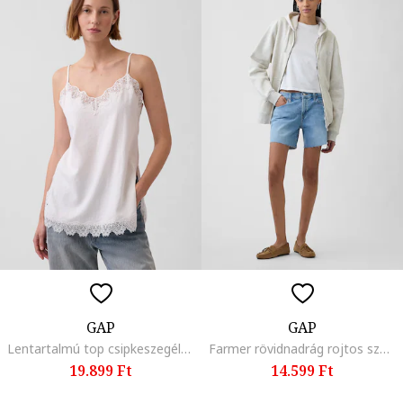
GAP
GAP
Lentartalmú top csipkeszegélyekkel, Fehér,
Farmer rövidnadrág rojtos szárvégekkel, Világoskék
19.899 Ft
14.599 Ft