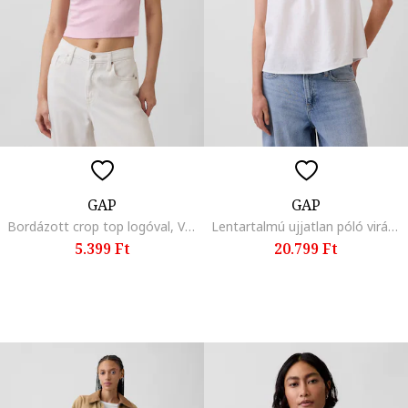
GAP
GAP
Bordázott crop top logóval, Világos rózsaszín
Lentartalmú ujjatlan póló virágos csipkebetétekkel, Törtfehér,
5.399 Ft
20.799 Ft