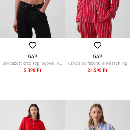
GAP
GAP
Bordázott crop top logóval, Világosbarna
Csíkos bő fazonú lenvászon ing
5.399 Ft
24.599 Ft