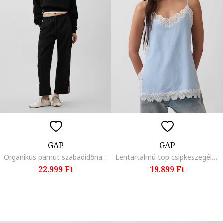
GAP
GAP
Organikus pamut szabadidőnadrág kontrasztos oldalcsíkokkal, Fekete,
Lentartalmú top csipkeszegélyekkel, Világoskék
22.999 Ft
19.899 Ft