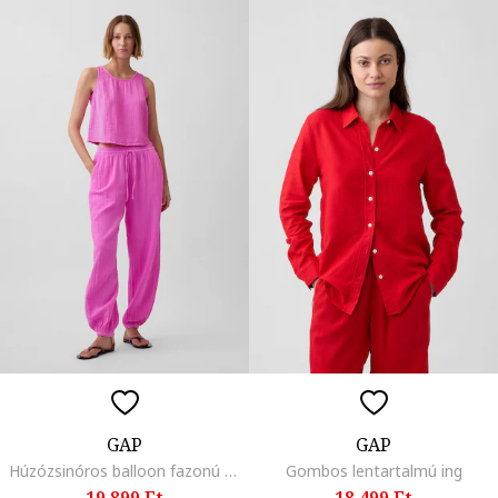
GAP
GAP
Húzózsinóros balloon fazonú pamutnadrág, Orchidea rózsaszín,
Gombos lentartalmú ing
19.899 Ft
18.499 Ft