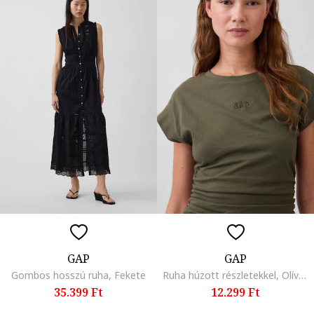
GAP
GAP
Gombos hosszú ruha, Fekete
Ruha húzott részletekkel, Olívazöld
35.399 Ft
12.299 Ft