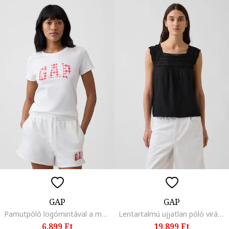
GAP
GAP
Pamutpóló logómintával a mellrészen
Lentartalmú ujjatlan póló virágos csipkebetétekkel, Fekete,
6.899 Ft
19.899 Ft