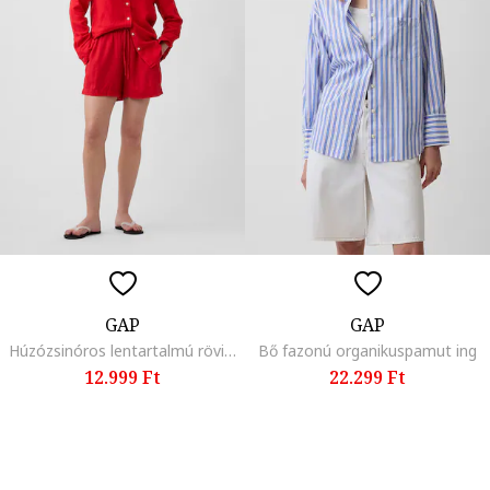
GAP
GAP
Húzózsinóros lentartalmú rövidnadrág
Bő fazonú organikuspamut ing
12.999 Ft
22.299 Ft