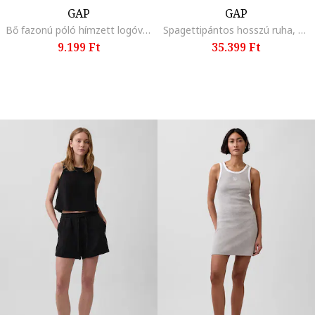
GAP
GAP
Bő fazonú póló hímzett logóval, Fehér,
Spagettipántos hosszú ruha, Fekete,
9.199 Ft
35.399 Ft