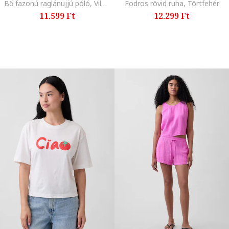
Bő fazonú raglánujjú póló, Világos rózsaszín,
Fodros rövid ruha, Törtfehér
11.599 Ft
12.299 Ft