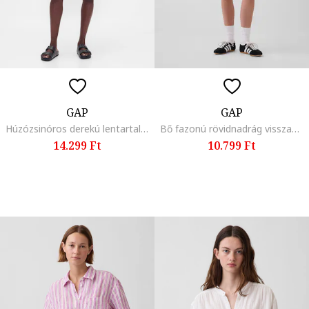
GAP
GAP
Húzózsinóros derekú lentartalmú rövidnadrág, Korallszín
Bő fazonú rövidnadrág visszahajtott szárvégekkel, Fekete,
14.299 Ft
10.799 Ft