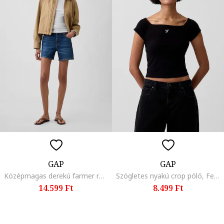
GAP
GAP
Középmagas derekú farmer rövidnadrág öt zsebbel, Tengerészkék,
Szögletes nyakú crop póló, Fekete,
14.599 Ft
8.499 Ft