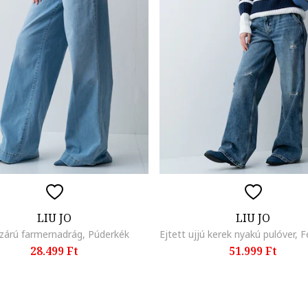
LIU JO
LIU JO
zárú farmernadrág, Púderkék
28.499 Ft
51.999 Ft