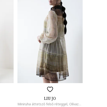
LIU JO
Miniruha áttetsző felső réteggel, Olívazöld