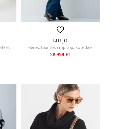
LIU JO
étkék
Keresztpántos crop top, Sötétkék
28.999 Ft