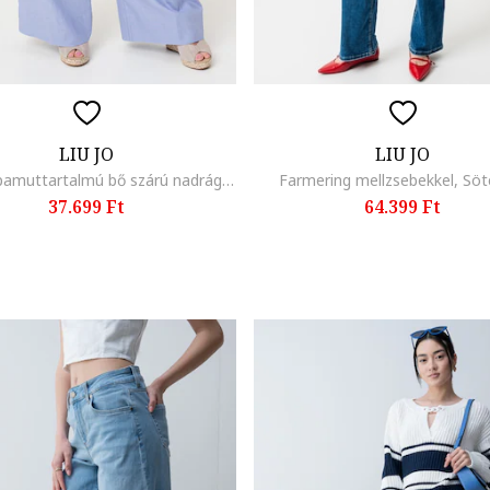
LIU JO
LIU JO
Len- és pamuttartalmú bő szárú nadrág, Azúrkék
Farmering mellzsebekkel, Söt
37.699 Ft
64.399 Ft