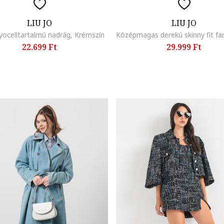
LIU JO
LIU JO
lyocelltartalmú nadrág, Krémszín
22.699 Ft
29.999 Ft