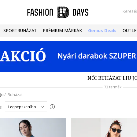
Keresés
SPORTRUHÁZAT
PRÉMIUM MÁRKÁK
Genius Deals
OUTLE
NŐI RUHÁZAT LIU J
73 termék
 Jo
/
Ruházat
Legnépszerűbb
s