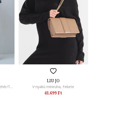
LIU JO
Ejtett ujjú kerek nyakú pulóver, Fehér/Tengerészkék
V-nyakú miniruha, Fekete
41.699 Ft