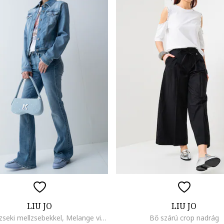
LIU JO
LIU JO
Farmerdzseki mellzsebekkel, Melange világoskék
Bő szárú crop nadrág