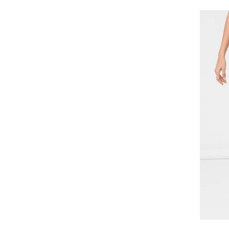
EDOTI
ELENA MIRÒ
ELLESSE
EMA\T
EMMA concept wear
En Privé
Esprit
ESSTEFFA
Etam
Falke
FAMILYSTA®
Felix Hardy
Fila
Fiorella Rubino
FOLD YOUR MIND
Fundango
G-STAR