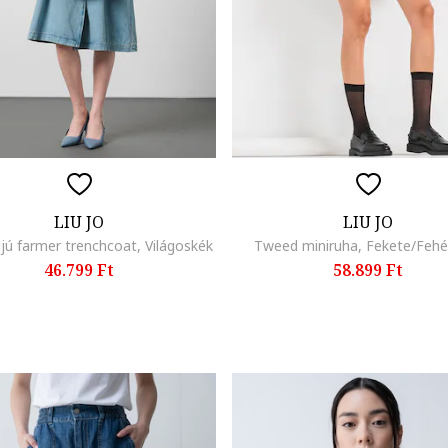
LIU JO
LIU JO
jú farmer trenchcoat, Világoskék
Tweed miniruha, Fekete/Fehé
46.799 Ft
58.899 Ft