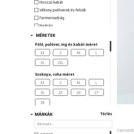
Hosszú kabát
Vékony pulóverek és felsők
Farmernadrág
Nadrág
Ing
MÉRETEK
Blézer/Zakó
Póló, pulóver, ing és kabát méret
Póló
XS
S
M
L
Felsők
XL
2XL
Mellény
Szoknya, ruha méret
XS
S
M
L
XL
25
26
27
28
MÁRKÁK
Törlés
Nadrág, farmernadrág méret
XS
S
M
L
XL
25
26
27