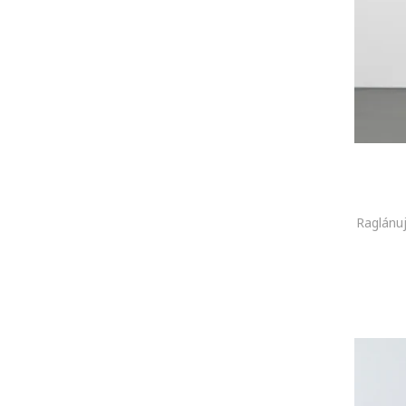
HUGO
Hunkemoller
Iceberg
Ilona Andreoiu
INNES Atelier
Ioana Ciolacu
IPANOMI
Ipekyol
Jack Wolfskin
Raglánuj
Jaisse
JdY
Jeremy Meeks
JIMMY KEY
Jimmy Sanders
JJXX
JOTT
JUST CAVALLI