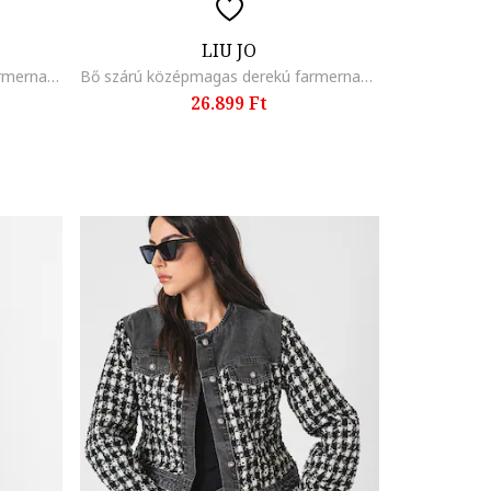
LIU JO
Középmagas derekú skinny fit farmernadrág, Tengerészkék
Bő szárú középmagas derekú farmernadrág, Világoskék
26.899 Ft