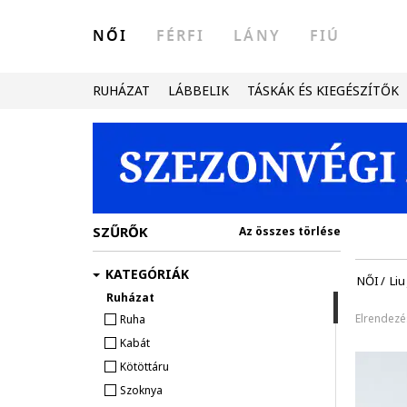
NŐI
FÉRFI
LÁNY
FIÚ
RUHÁZAT
LÁBBELIK
TÁSKÁK ÉS KIEGÉSZÍTŐK
SZŰRŐK
Az összes törlése
KATEGÓRIÁK
NŐI
/
Liu
Ruházat
Elrendezé
Ruha
Kabát
Kötöttáru
Szoknya