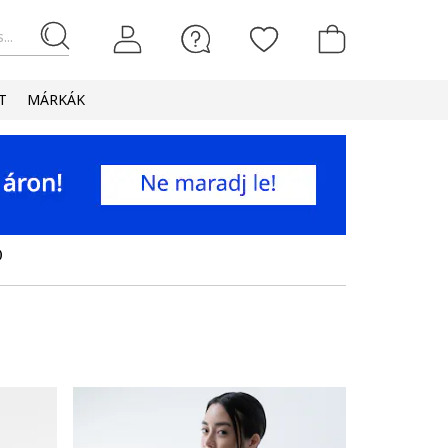
...
T
MÁRKÁK
O