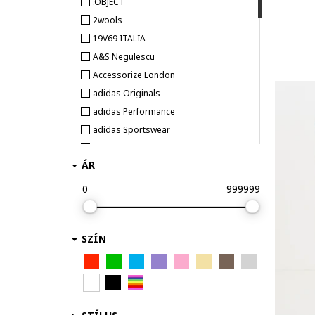
.OBJECT
28
29
30
31
2wools
19V69 ITALIA
A&S Negulescu
Accessorize London
adidas Originals
adidas Performance
adidas Sportswear
adL
ÁR
After Eden
AGOLDE
0
999999
Alina Cernatescu
AllSaints
SZÍN
AMAYA ROS
American Eagle
Anapurna
Antonia M
ARMANI EXCHANGE