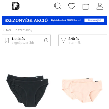
Női Ruházat Skiny
Listázás
Szűrés
Legnépszerűbb
4 termék