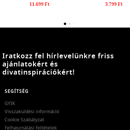
11.699 Ft
3.799 Ft
Iratkozz fel hírlevelünkre friss
ajánlatokért és
divatinspirációkért!
SEGÍTSÉG
GYIK
Visszaküldési információ
Cookie Szabályzat
Felhasználási feltételek