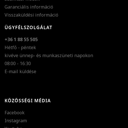
Garanciális információ
Visszaküldési információ
ÜGYFÉLSZOLGÁLAT
+36 1 88 55 505
Hétfő - péntek
kivéve ünnep- és munkaszüneti napokon
Szöveg méretének n
08:00 - 16:30
E-mail küldése
Szöveg méretének c
Szóköz növelése
Szóköz csökkentése
KÖZÖSSÉGI MÉDIA
Sortávolság növelés
Facebook
Sortávolság csökken
Instagram
Színek invertálása