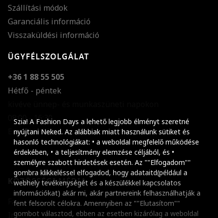
Szállítási módok
Garanciális információ
Visszaküldési információ
ÜGYFÉLSZOLGÁLAT
+36 1 88 55 505
Hétfő - péntek
kivéve ünnep- és munkaszüneti napokon
Szöveg méretének n
08:00 - 16:30
Szia! A Fashion Days a lehető legjobb élményt szeretné
E-mail küldése
Szöveg méretének c
nyújtani Neked. Az alábbiak miatt használunk sütiket és
hasonló technológiákat: • a weboldal megfelelő működése
Szóköz növelése
érdekében, • a teljesítmény elemzése céljából, és •
személyre szabott hirdetések esetén. Az ""Elfogadom""
Szóköz csökkentése
gombra klikkeléssel elfogadod, hogy adataitd(például a
KÖZÖSSÉGI MÉDIA
webhely tevékenységét és a készülékkel kapcsolatos
Sortávolság növelés
információkat) akár mi, akár partnereink felhasználhatják a
Facebook
fent felsorolt célokra. Amennyiben az ""Elutasítom""
Sortávolság csökken
gombot választod, ebben az esetben kizárólag a weboldal
Instagram