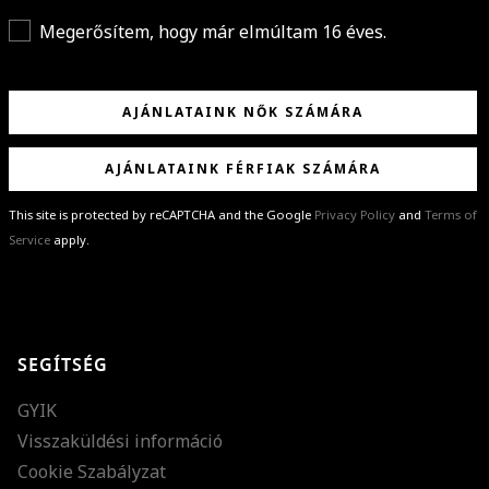
Megerősítem, hogy már elmúltam 16 éves.
AJÁNLATAINK NŐK SZÁMÁRA
AJÁNLATAINK FÉRFIAK SZÁMÁRA
This site is protected by reCAPTCHA and the Google
Privacy Policy
and
Terms of
Service
apply.
GRATULÁLUNK!
Sikeresen feliratkoztál hírlevelünkre a(z)
%email%
címmel.
Alig várjuk, hogy elküldhessük neked márkáink legújabb kollekcióit,
SEGÍTSÉG
különleges ajánlatainkat és stílustippjeinket!
GYIK
Visszaküldési információ
Cookie Szabályzat