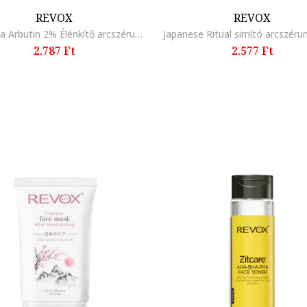
REVOX
REVOX
Just Alpha Arbutin 2% Élénkítő arcszérum, 30 ml
Japanese Ritual simító arcszéru
2.787 Ft
2.577 Ft