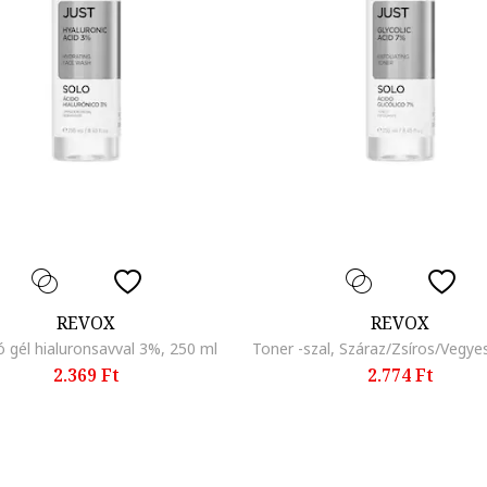
REVOX
REVOX
tó gél hialuronsavval 3%, 250 ml
2.369 Ft
2.774 Ft