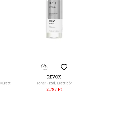
REVOX
Toner -szal, Száraz/Zsíros/Vegyes/Érett bőr/Normális
Toner -szal, Érett bőr
2.787 Ft