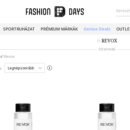
Keresés
SPORTRUHÁZAT
PRÉMIUM MÁRKÁK
Genius Deals
OUTLE
REVOX
50 termék
G
/
Revox
Legnépszerűbb
s