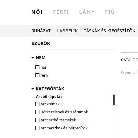
NŐI
FÉRFI
LÁNY
FIÚ
RUHÁZAT
LÁBBELIK
TÁSKÁK ÉS KIEGÉSZÍTŐK
SZŰRŐK
NEM
CATALO
női
Elrendezé
férfi
KATEGÓRIÁK
Arcbőrápolás
Arckrémek
Bőrkezelések és szérumok
Arctisztító termékek
Arcmaszkok és bőrradírok