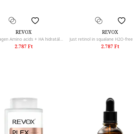
REVOX
REVOX
Just Collagen Amino acids + HA hidratáló szérum, 30 ml
2.787 Ft
2.787 Ft