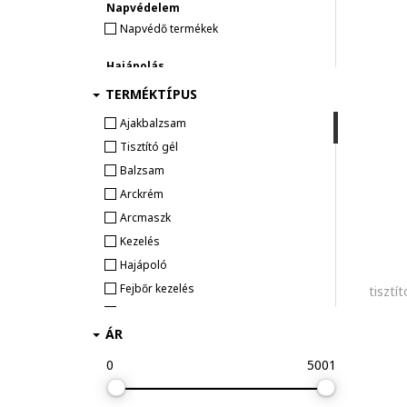
Napvédelem
Napvédő termékek
Hajápolás
Sampon
TERMÉKTÍPUS
Ajakbalzsam
SMINK
Szájfények és ajakbalzsamok
Tisztító gél
Balzsam
Hajápolás és hajformázás
Arckrém
Sampon
Arcmaszk
Hajkezelések és hajpakolások
Kezelés
Hajbalzsam
Hajápoló
Fejbőr kezelés
tisztí
Szérum
ÁR
Szérum
Sampon
0
5001
Napvédő krém
Arctonik