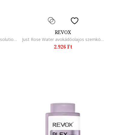
REVOX
Just retinol in squalane H2O-free solution age control Szérum, 30 ml
Just Rose Water avokádóolajos szemkörnyékápoló krém, 50 ml
2.926 Ft