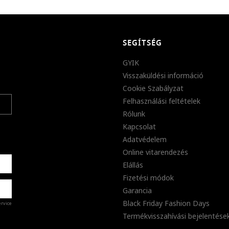
SEGÍTSÉG
GYIK
Visszaküldési információ
Cookie Szabályzat
Felhasználási feltételek
Rólunk
Kapcsolat
Adatvédelem
Online vitarendezés
Elállás
Fizetési módok
Garancia
Black Friday Fashion Days
ervice
Termékvisszahívási bejelentése