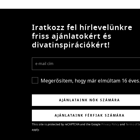
Iratkozz fel hírlevelünkre
friss ajánlatokért és
divatinspirációkért!
Megerősítem, hogy már elmúltam 16 éves.
AJÁNLATAINK NŐK SZÁMÁRA
AJÁNLATAINK FÉRFIAK SZÁMÁRA
This site is protected by reCAPTCHA and the Google
Privacy Policy
and
Terms of S
apply.
GRATULÁLUNK!