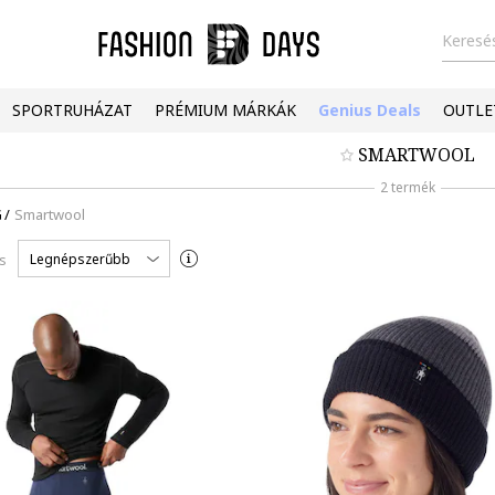
Keresés
SPORTRUHÁZAT
PRÉMIUM MÁRKÁK
Genius Deals
OUTLE
SMARTWOOL
2 termék
G
/
Smartwool
Legnépszerűbb
s