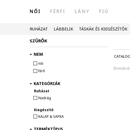
NŐI
FÉRFI
LÁNY
FIÚ
RUHÁZAT
LÁBBELIK
TÁSKÁK ÉS KIEGÉSZÍTŐK
SZŰRŐK
NEM
CATALO
női
Elrendezé
férfi
KATEGÓRIÁK
Ruházat
Nadrág
Kiegészítő
KALAP & SAPKA
TERMÉKTÍPUS