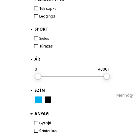
Téli sapka
Leggings
SPORT
Síelés
Túrázás
ÁR
0
40001
SZÍN
ANYAG
Gyapjú
Szintetikus