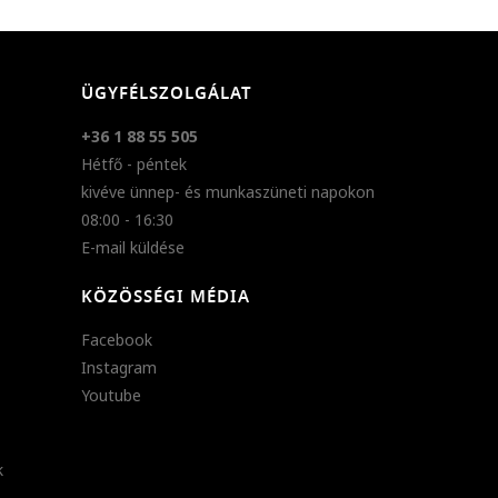
ÜGYFÉLSZOLGÁLAT
+36 1 88 55 505
Hétfő - péntek
kivéve ünnep- és munkaszüneti napokon
08:00 - 16:30
E-mail küldése
KÖZÖSSÉGI MÉDIA
Facebook
Instagram
Youtube
k