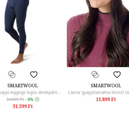
SMARTWOOL
SMARTWOOL
Merinógyapjú leggings logós derékpánttal, Tengerészkék
Cantar gyapjútartalmú kötött t
11.899 Ft
34.699 Ft
-
8%
31.599 Ft