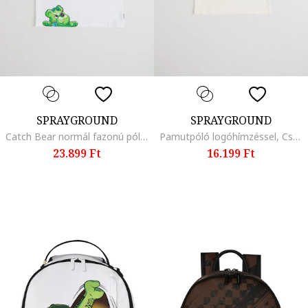
SPRAYGROUND
SPRAYGROUND
Catch Bear normál fazonú póló, Fehér/Zöld
Pamutpóló logóhímzéssel, Csontszín
23.899 Ft
16.199 Ft