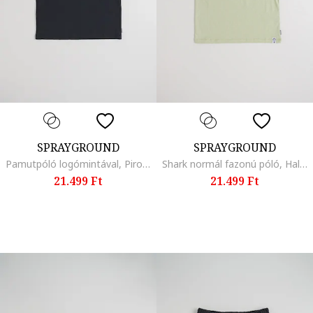
SPRAYGROUND
SPRAYGROUND
Pamutpóló logómintával, Piros/Fekete
Shark normál fazonú póló, Halványzöld
21.499 Ft
21.499 Ft