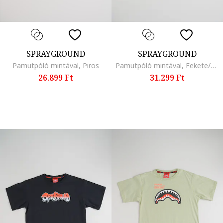
SPRAYGROUND
SPRAYGROUND
Pamutpóló mintával, Piros
Pamutpóló mintával, Fekete/Limezöld
26.899 Ft
31.299 Ft