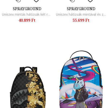
SPRAYGROUND
SPRAYGROUND
Uniszex mintás hátizsák két rekesszel, Fekete/Lila/Kék
Uniszex hátizsák mintával és zsebbel elöl, Fekete/Ezüstszín
40.899 Ft
55.699 Ft