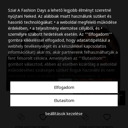
Szöveg méretének n
Szia! A Fashion Days a lehető legjobb élményt szeretné
Szöveg méretének c
nyújtani Neked. Az alábbiak miatt használunk sütiket és
hasonló technológiákat: • a weboldal megfelelő működése
Szóköz növelése
érdekében, • a teljesítmény elemzése céljából, és •
személyre szabott hirdetések esetén. Az ""Elfogadom""
Szóköz csökkentése
gombra klikkeléssel elfogadod, hogy adataitd(például a
webhely tevékenységét és a készülékkel kapcsolatos
Sortávolság növelés
információkat) akár mi, akár partnereink felhasználhatják a
fent felsorolt célokra. Amennyiben az ""Elutasítom""
Sortávolság csökken
gombot választod, ebben az esetben kizárólag a weboldal
működéséhez szükséges sütiket fogjuk hazsnálni és nem
Színek invertálása
jelenítünk meg szamélyre szabott hirdetéseket. A
beállításaidat bármikor módosíthatod, a ""Beállítások
Szürke színárnyalato
Elfogadom
kezelése"" gombra kattintva. Tudj meg többet
Cookie
Nagy kurzor
szabályzatunkról
.
accessibility
Elutasítom
Linkek aláhúzása
beállítások kezelése
Animációk letiltása