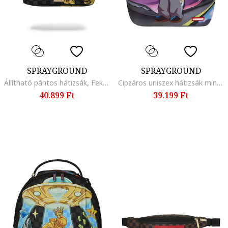
SPRAYGROUND
SPRAYGROUND
Állítható pántos hátizsák, Fekete/Szürke/Sárga
Cipzáros uniszex hátizsák mintával, Lila/Törtfehér/Világoskék
40.899 Ft
39.199 Ft