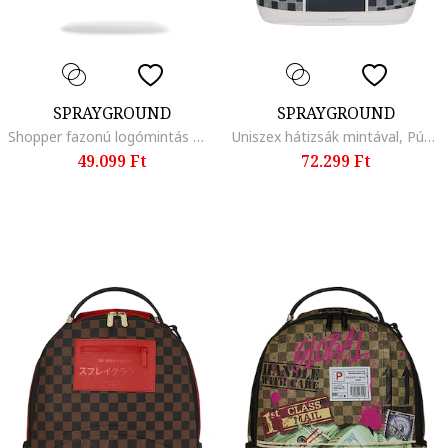
SPRAYGROUND
SPRAYGROUND
Shopper fazonú logómintás műbőr táska, Fehér/Fekete/Rózsaszín
Uniszex hátizsák mintával, Púderkék/Tengerészkék
49.099 Ft
72.299 Ft