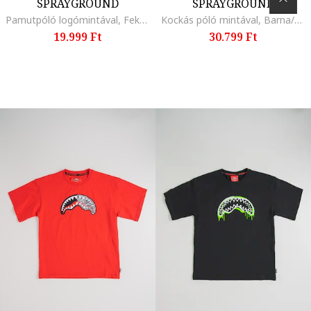
SPRAYGROUND
SPRAYGROUND
Pamutpóló logómintával, Fekete/Többszínű
Kockás póló mintával, Barna/Többszínű
19.999 Ft
30.799 Ft