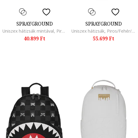
SPRAYGROUND
SPRAYGROUND
Uniszex hátizsák mintával, Piros/Halványzöld
Uniszex hátizsák, Piros/Fehér/Fekete
40.899 Ft
55.699 Ft