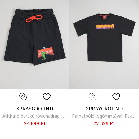
SPRAYGROUND
SPRAYGROUND
Állítható derekú rövidnadrág logómintával, Piros/Fekete
Pamutpóló logómintával, Fekete/Sötétsárga
24.699 Ft
27.699 Ft