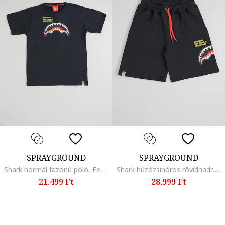
SPRAYGROUND
SPRAYGROUND
Shark normál fazonú póló, Fekete
Shark húzózsinóros rövidnadrág, Piros/Fekete
21.499 Ft
28.999 Ft