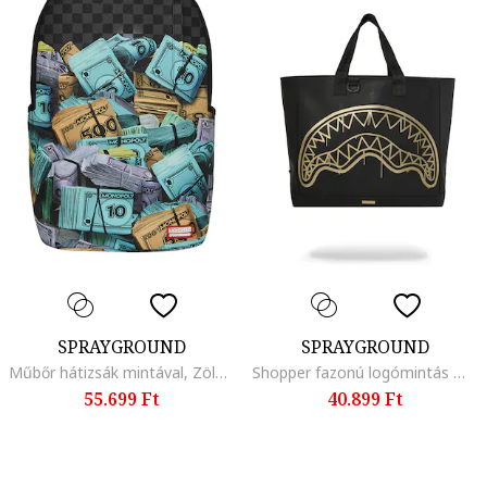
SPRAYGROUND
SPRAYGROUND
Műbőr hátizsák mintával, Zöld/Fekete/Narancssárga
Shopper fazonú logómintás műbőr táska, Aranyszín/Fekete
55.699 Ft
40.899 Ft