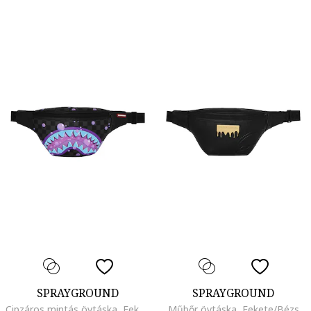
SPRAYGROUND
SPRAYGROUND
Cipzáros mintás övtáska, Fekete/Lila/Kék
Műbőr övtáska, Fekete/Bézs