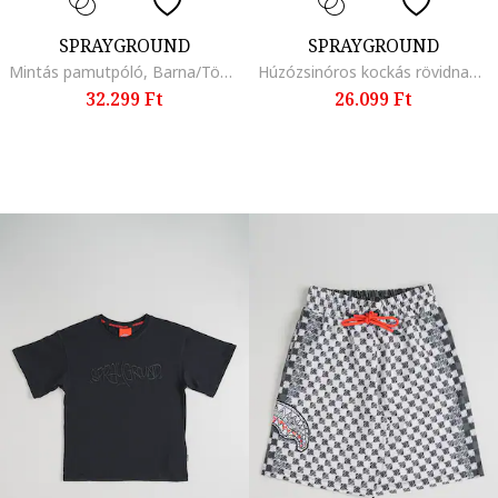
SPRAYGROUND
SPRAYGROUND
Mintás pamutpóló, Barna/Többszínű
Húzózsinóros kockás rövidnadrág, Fekete/Barna
32.299 Ft
26.099 Ft