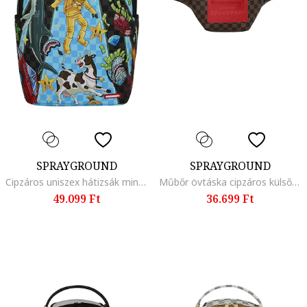
SPRAYGROUND
SPRAYGROUND
Cipzáros uniszex hátizsák mintával, Fekete/Narancssárga/Kék
Műbőr övtáska cipzáros külső zsebbel, Piros/Barna
49.099 Ft
36.699 Ft