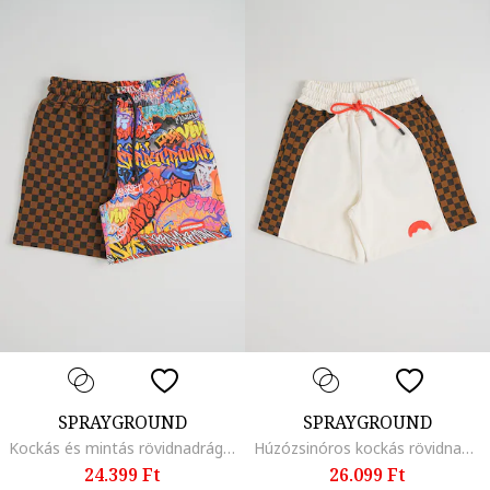
SPRAYGROUND
SPRAYGROUND
Kockás és mintás rövidnadrág, Barna/Többszínű
Húzózsinóros kockás rövidnadrág, Csontszín/Fekete/Barna
24.399 Ft
26.099 Ft