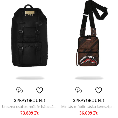
SPRAYGROUND
SPRAYGROUND
Uniszex csatos műbőr hátizsák, Fekete
Mintás műbőr táska keresztpánttal, Piros/Fekete/Barna
73.899 Ft
36.699 Ft