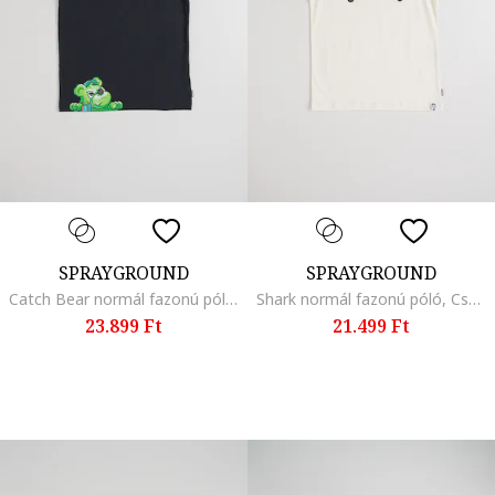
SPRAYGROUND
SPRAYGROUND
Catch Bear normál fazonú póló, Zöld/Fekete
Shark normál fazonú póló, Csontszín
23.899 Ft
21.499 Ft