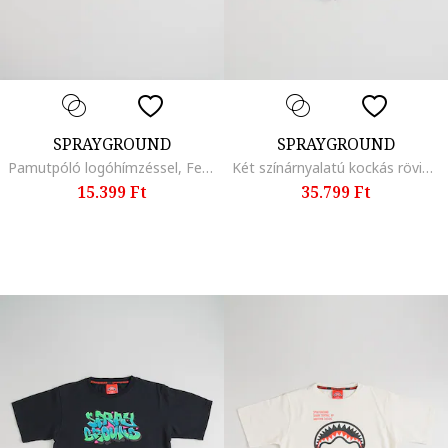
SPRAYGROUND
SPRAYGROUND
Pamutpóló logóhímzéssel, Fekete
Két színárnyalatú kockás rövidnadrág, Törtfehér/Sötétszürke
15.399 Ft
35.799 Ft