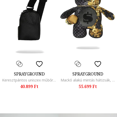
SPRAYGROUND
SPRAYGROUND
Keresztpántos uniszex műbőr táska, Fekete
Mackó alakú mintás hátizsák, Fekete/Szürke/Sárga
40.899 Ft
55.699 Ft