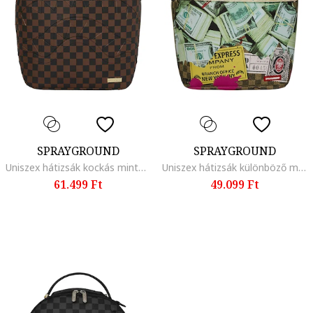
SPRAYGROUND
SPRAYGROUND
Uniszex hátizsák kockás mintával, Piros/Fekete/Fangóbarna
Uniszex hátizsák különböző mintákkal, Zöld/Barna/Rózsaszín
61.499 Ft
49.099 Ft