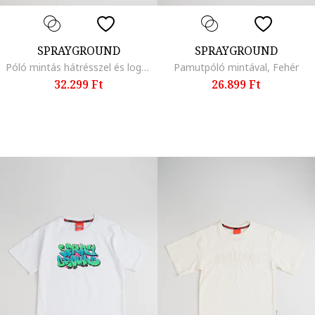
SPRAYGROUND
SPRAYGROUND
Póló mintás hátrésszel és logós foltrátéttel, Fehér/Többszínű
Pamutpóló mintával, Fehér
32.299 Ft
26.899 Ft