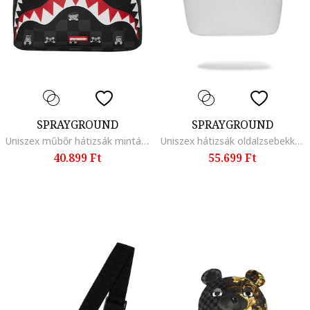
SPRAYGROUND
SPRAYGROUND
Uniszex műbőr hátizsák mintával, Fekete/Sötétszürke
Uniszex hátizsák oldalzsebekkel, Fehér/Bézs
40.899 Ft
55.699 Ft