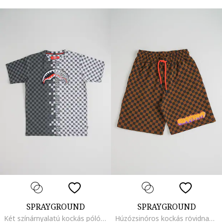
SPRAYGROUND
SPRAYGROUND
Két színárnyalatú kockás póló, Törtfehér/Sötétszürke
Húzózsinóros kockás rövidnadrág, Fekete/Barna