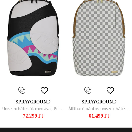
SPRAYGROUND
SPRAYGROUND
Uniszex hátizsák mintával, Fehér/Fekete/Kék
Állítható pántos uniszex hátizsák kockás mintával, Világosszürke/Homokbarna/Törtfehér
72.299 Ft
61.499 Ft