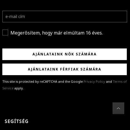
Megerősítem, hogy már elmúltam 16 éves.
AJÁNLATAINK NŐK SZÁMÁRA
AJÁNLATAINK FÉRFIAK SZÁMÁRA
This site is protected by reCAPTCHA and the Google
Privacy Policy
and
Terms of
Service
apply.
GRATULÁLUNK!
Sikeresen feliratkoztál hírlevelünkre a(z)
%email%
címmel.
Alig várjuk, hogy elküldhessük neked márkáink legújabb kollekcióit,
SEGÍTSÉG
különleges ajánlatainkat és stílustippjeinket!