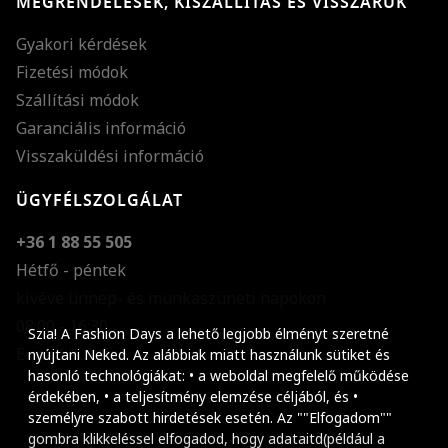
MEGRENDELÉSEK, KISZÁLLÍTÁS ÉS VISSZÁRUK
Gyakori kérdések
Fizetési módok
Szállítási módok
Garanciális információ
Visszaküldési információ
ÜGYFÉLSZOLGÁLAT
+36 1 88 55 505
Hétfő - péntek
kivéve ünnep- és munkaszüneti napokon
Szöveg méretének n
08:00 - 16:30
Szia! A Fashion Days a lehető legjobb élményt szeretné
E-mail küldése
Szöveg méretének c
nyújtani Neked. Az alábbiak miatt használunk sütiket és
hasonló technológiákat: • a weboldal megfelelő működése
Szóköz növelése
érdekében, • a teljesítmény elemzése céljából, és •
személyre szabott hirdetések esetén. Az ""Elfogadom""
Szóköz csökkentése
gombra klikkeléssel elfogadod, hogy adataitd(például a