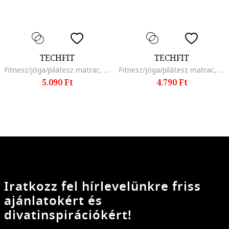
TECHFIT
TECHFIT
Fitnesz/jóga/pilátesz matrac, 180 x 60 x 1 cm, kék
Fitnesz/jóga/pilátesz matrac, 180 x 60 x 1 cm, fekete
5.090 Ft
4.790 Ft
Iratkozz fel hírlevelünkre friss
ajánlatokért és
divatinspirációkért!