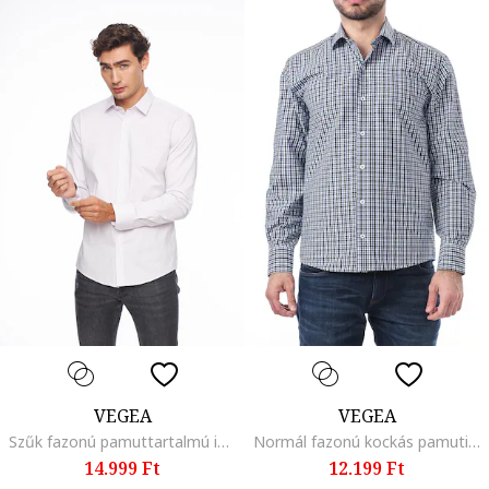
VEGEA
VEGEA
Szűk fazonú pamuttartalmú ing, Halványlila
Normál fazonú kockás pamuting, Fehér/Khaki/Tengerészkék
14.999 Ft
12.199 Ft