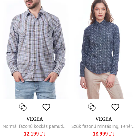
VEGEA
VEGEA
Normál fazonú kockás pamuting, Barna/Sötétkék/Törtfehér
Szűk fazonú mintás ing, Fehér/Sötétkék
12.199 Ft
18.999 Ft