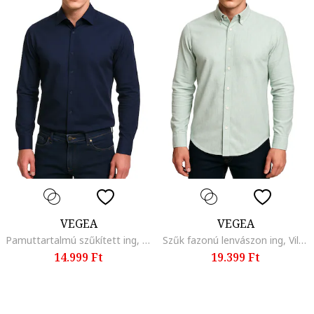
VEGEA
VEGEA
Pamuttartalmú szűkített ing, Tengerészkék
Szűk fazonú lenvászon ing, Világoszöld
14.999 Ft
19.399 Ft