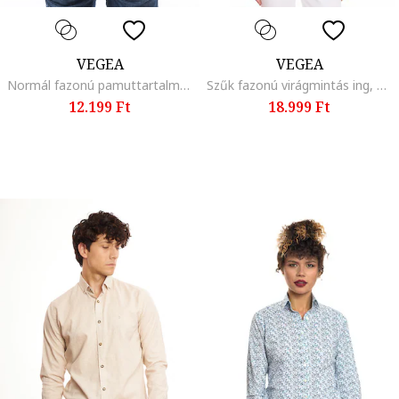
VEGEA
VEGEA
Normál fazonú pamuttartalmú ing, Sötétkék
Szűk fazonú virágmintás ing, Fehér/Kék
12.199 Ft
18.999 Ft