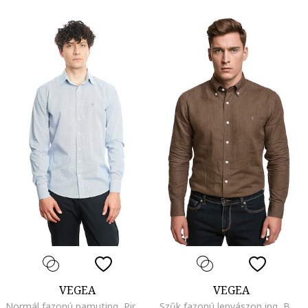
VEGEA
VEGEA
Normál fazonú pamuting, Piros/Fehér/Sötétkék
Szűk fazonú lenvászon ing, Barna