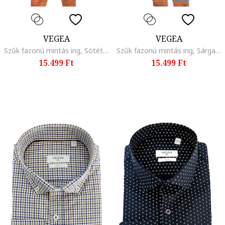
VEGEA
VEGEA
Szűk fazonú mintás ing, Sötétkék/Sötétpiros
Szűk fazonú mintás ing, Sárga/Sötétkék
15.499 Ft
15.499 Ft