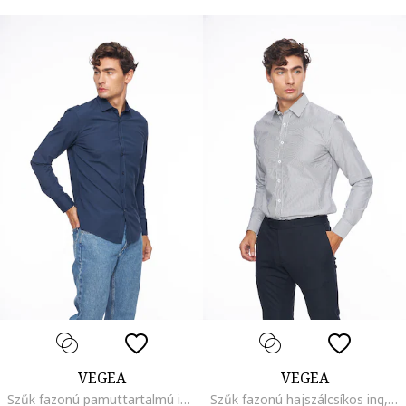
VEGEA
VEGEA
Szűk fazonú pamuttartalmú ing, Sötétkék
Szűk fazonú hajszálcsíkos ing, Fehér/Tengerészkék