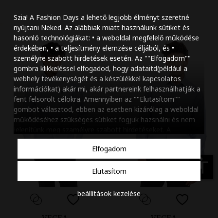
Szöveg méretének n
Szia! A Fashion Days a lehető legjobb élményt szeretné
Szöveg méretének c
nyújtani Neked. Az alábbiak miatt használunk sütiket és
hasonló technológiákat: • a weboldal megfelelő működése
Szóköz növelése
érdekében, • a teljesítmény elemzése céljából, és •
személyre szabott hirdetések esetén. Az ""Elfogadom""
Szóköz csökkentése
gombra klikkeléssel elfogadod, hogy adataitd(például a
webhely tevékenységét és a készülékkel kapcsolatos
Sortávolság növelés
információkat) akár mi, akár partnereink felhasználhatják a
fent felsorolt célokra. Amennyiben az ""Elutasítom""
Sortávolság csökken
gombot választod, ebben az esetben kizárólag a weboldal
működéséhez szükséges sütiket fogjuk hazsnálni és nem
Színek invertálása
jelenítünk meg szamélyre szabott hirdetéseket. A
beállításaidat bármikor módosíthatod, a ""Beállítások
Szürke színárnyalato
Elfogadom
kezelése"" gombra kattintva. Tudj meg többet
Cookie
Nagy kurzor
szabályzatunkról
.
accessibility
Elutasítom
Linkek aláhúzása
beállítások kezelése
Animációk letiltása