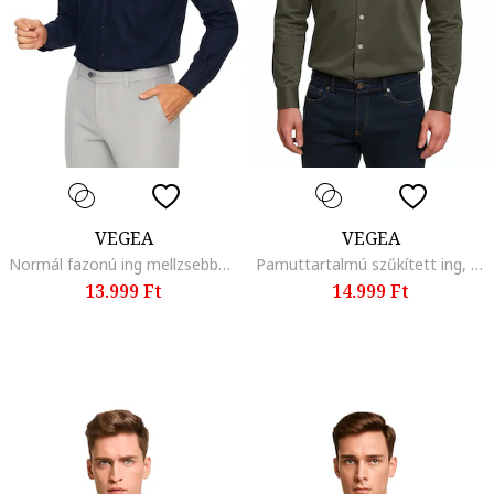
VEGEA
VEGEA
Normál fazonú ing mellzsebbel, Tengerészkék
Pamuttartalmú szűkített ing, Sötét khaki
13.999 Ft
14.999 Ft