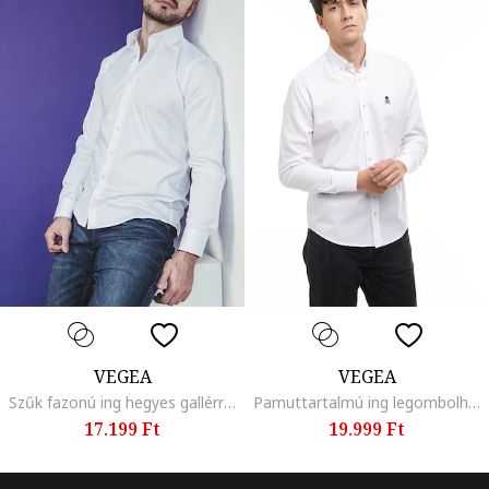
VEGEA
VEGEA
Szűk fazonú ing hegyes gallérral, Fehér
Pamuttartalmú ing legombolható gallérral, Fehér
17.199 Ft
19.999 Ft