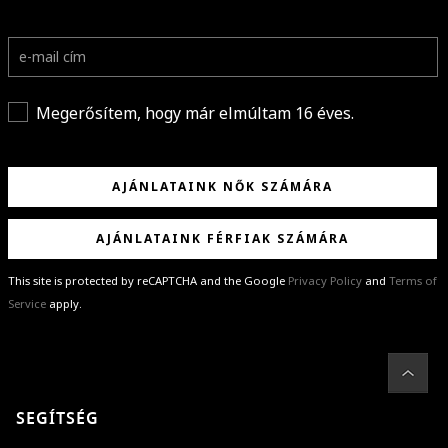
Megerősítem, hogy már elmúltam 16 éves.
AJÁNLATAINK NŐK SZÁMÁRA
AJÁNLATAINK FÉRFIAK SZÁMÁRA
This site is protected by reCAPTCHA and the Google
Privacy Policy
and
Terms of
Service
apply.
GRATULÁLUNK!
Sikeresen feliratkoztál hírlevelünkre a(z)
%email%
címmel.
Alig várjuk, hogy elküldhessük neked márkáink legújabb kollekcióit,
SEGÍTSÉG
különleges ajánlatainkat és stílustippjeinket!