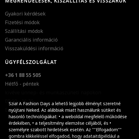
MEGRENDELÉSEK, KISZÁLLÍTÁS ÉS VISSZÁRUK
Gyakori kérdések
Fizetési módok
Szállítási módok
Garanciális információ
Visszaküldési információ
ÜGYFÉLSZOLGÁLAT
+36 1 88 55 505
Hétfő - péntek
kivéve ünnep- és munkaszüneti napokon
Szöveg méretének n
08:00 - 16:30
Szia! A Fashion Days a lehető legjobb élményt szeretné
E-mail küldése
Szöveg méretének c
nyújtani Neked. Az alábbiak miatt használunk sütiket és
hasonló technológiákat: • a weboldal megfelelő működése
Szóköz növelése
érdekében, • a teljesítmény elemzése céljából, és •
személyre szabott hirdetések esetén. Az ""Elfogadom""
Szóköz csökkentése
gombra klikkeléssel elfogadod, hogy adataitd(például a