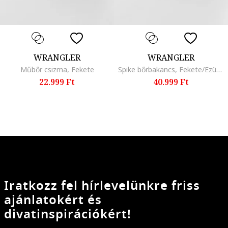
WRANGLER
WRANGLER
Műbőr csizma, Fekete
Spike bőrbakancs, Fekete/Ezüstszín
22.999 Ft
40.999 Ft
Iratkozz fel hírlevelünkre friss
ajánlatokért és
divatinspirációkért!