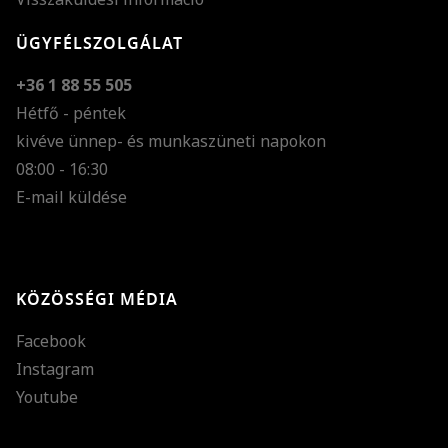
ÜGYFÉLSZOLGÁLAT
+36 1 88 55 505
Hétfő - péntek
kivéve ünnep- és munkaszüneti napokon
Szöveg méretének n
08:00 - 16:30
E-mail küldése
Szöveg méretének c
Szóköz növelése
Szóköz csökkentése
KÖZÖSSÉGI MÉDIA
Sortávolság növelés
Facebook
Sortávolság csökken
Instagram
Színek invertálása
Youtube
Szürke színárnyalato