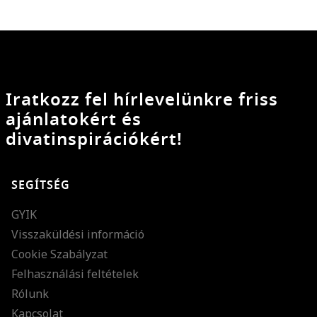
Iratkozz fel hírlevelünkre friss
ajánlatokért és
divatinspirációkért!
SEGÍTSÉG
GYIK
Visszaküldési információ
Cookie Szabályzat
Felhasználási feltételek
Rólunk
Kapcsolat