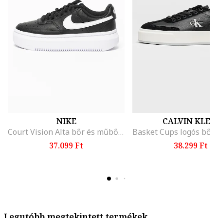
NIKE
CALVIN KLEI
Court Vision Alta bőr és műbőr flatform sneaker, Fehér/Fekete
37.099 Ft
38.299 Ft
Legutóbb megtekintett termékek