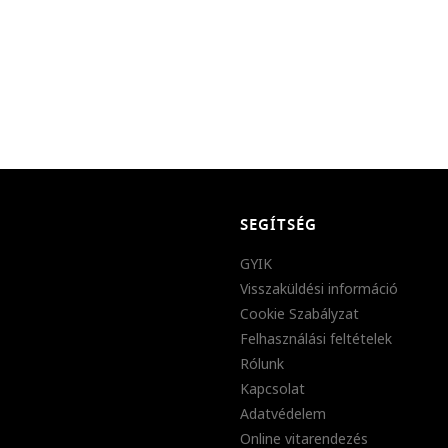
SEGÍTSÉG
GYIK
Visszaküldési információ
Cookie Szabályzat
Felhasználási feltételek
Rólunk
Kapcsolat
Adatvédelem
Online vitarendezés