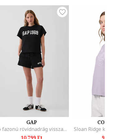
GAP
COLUMBIA
Bő fazonú rövidnadrág visszahajtott szárvégekkel, Fekete,
10.799 Ft
9.999 Ft