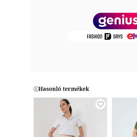
A modellen látható termék mérete: S.
Modell méretei: Magasság: 175 cm, Mellbőség: 81 cm
Termékszám
V5GI06-KCRZ1-C420
Hasonló termékek