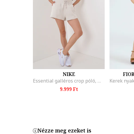
NIKE
FIO
Essential galléros crop póló, Melange szürke
9.999 Ft
Nézze meg ezeket is