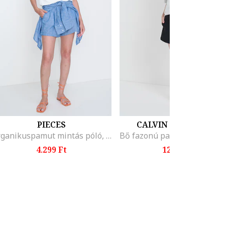
PIECES
CALVIN KLEIN JEANS
Organikuspamut mintás póló, Fehér/Rózsaszín
4.299 Ft
12.699 Ft