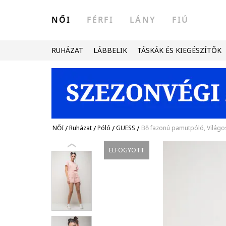
NŐI
FÉRFI
LÁNY
FIÚ
RUHÁZAT
LÁBBELIK
TÁSKÁK ÉS KIEGÉSZÍTŐK
NŐI
/
Ruházat
/
Póló
/
GUESS
/
Bő fazonú pamutpóló, Világo
ELFOGYOTT