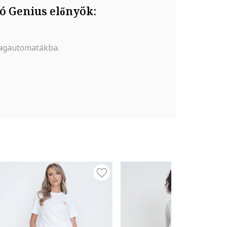
ó Genius előnyök:
magautomatákba.