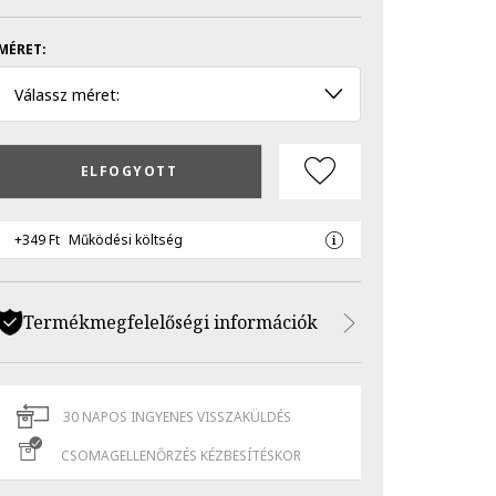
MÉRET:
Válassz méret:
ELFOGYOTT
+349 Ft
Működési költség
Termékmegfelelőségi információk
30 NAPOS INGYENES VISSZAKÜLDÉS
CSOMAGELLENŐRZÉS KÉZBESÍTÉSKOR