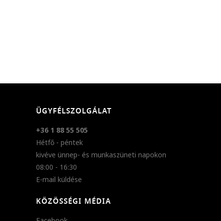
ÜGYFÉLSZOLGÁLAT
+36 1 88 55 505
Hétfő - péntek
kivéve ünnep- és munkaszüneti napokon
08:00 - 16:30
E-mail küldése
KÖZÖSSÉGI MÉDIA
Facebook