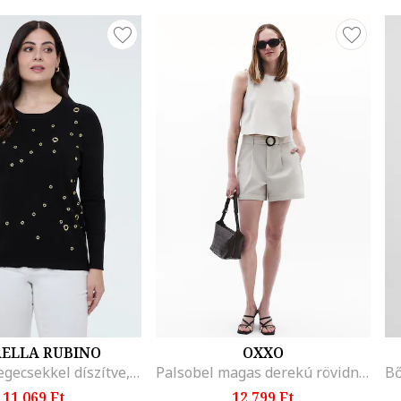
RELLA RUBINO
OXXO
Pulóver szegecsekkel díszítve, Fekete
Palsobel magas derekú rövidnadrág, Világosszürke
11.069 Ft
12.799 Ft