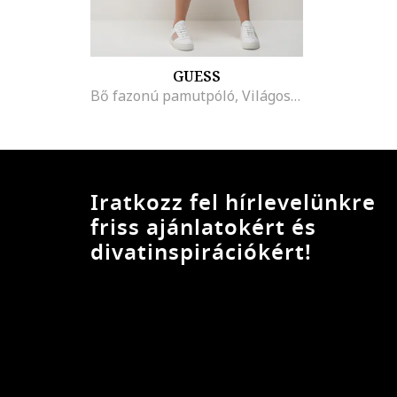
GUESS
Bő fazonú pamutpóló, Világos rózsaszín
Iratkozz fel hírlevelünkre
friss ajánlatokért és
divatinspirációkért!