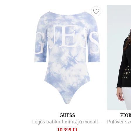
GUESS
FIO
Logós batikolt mintájú modáltartalmú body
10.399 Ft