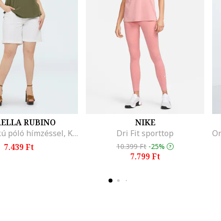
RELLA RUBINO
NIKE
Kerek nyakú póló hímzéssel, Khaki
Dri Fit sporttop
7.439 Ft
10.399 Ft
-25%
7.799 Ft