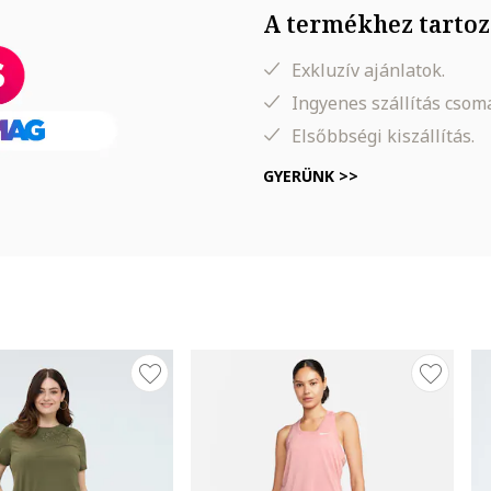
A termékhez tartoz
, Derék: 60 cm, Csípő: 90 cm
Exkluzív ajánlatok.
Ingyenes szállítás cso
Elsőbbségi kiszállítás.
GYERÜNK >>