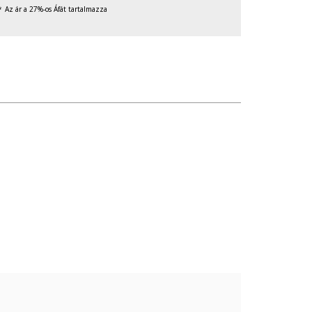
Az ár a 27%-os Áfát tartalmazza