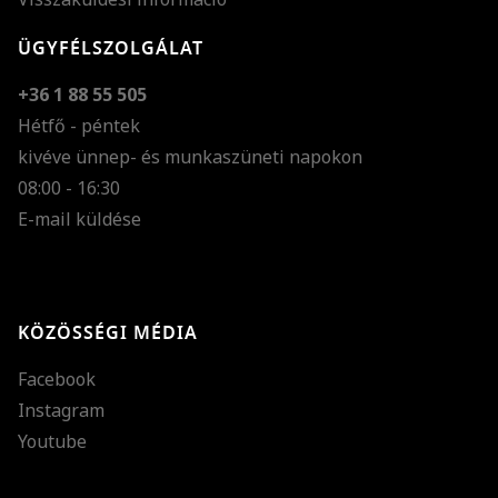
ÜGYFÉLSZOLGÁLAT
+36 1 88 55 505
Hétfő - péntek
kivéve ünnep- és munkaszüneti napokon
Szöveg méretének n
08:00 - 16:30
E-mail küldése
Szöveg méretének c
Szóköz növelése
Szóköz csökkentése
KÖZÖSSÉGI MÉDIA
Sortávolság növelés
Facebook
Sortávolság csökken
Instagram
Színek invertálása
Youtube
Szürke színárnyalato