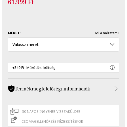
61.999 Ft
MÉRET:
Mi a méretem?
Válassz méret:
+349 Ft
Működési költség
Termékmegfelelőségi információk
30 NAPOS INGYENES VISSZAKÜLDÉS
CSOMAGELLENŐRZÉS KÉZBESÍTÉSKOR