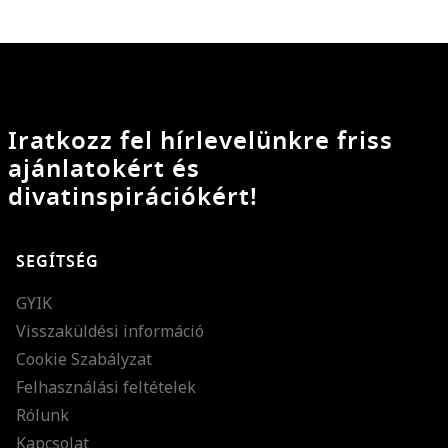
Iratkozz fel hírlevelünkre friss
ajánlatokért és
divatinspirációkért!
SEGÍTSÉG
GYIK
Visszaküldési információ
Cookie Szabályzat
Felhasználási feltételek
Rólunk
Kapcsolat