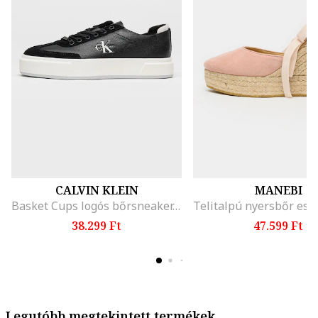
CALVIN KLEIN
MANEBI
Basket Cups logós bőrsneaker, Koptatott fekete
38.299 Ft
47.599 Ft
Legutóbb megtekintett termékek